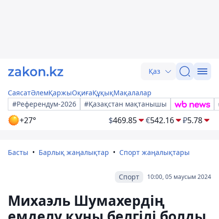
Қаз
Саясат
Әлем
Қаржы
Оқиға
Құқық
Мақалалар
#Референдум-2026
#Қазақстан мақтанышы
+27°
$
469.85
€
542.16
₽
5.78
Басты
Барлық жаңалықтар
Спорт жаңалықтары
Спорт
10:00, 05 маусым 2024
Михаэль Шумахердің
емделу құны белгілі болды