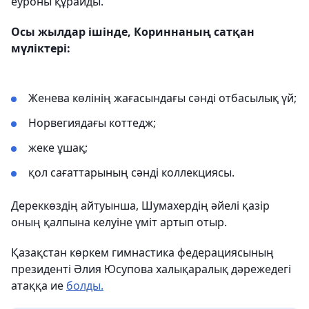
еуроны құрайды.
Осы жылдар ішінде, Кориннаның сатқан
мүліктері:
Женева көлінің жағасындағы сәнді отбасылық үй;
Норвегиядағы коттедж;
жеке ұшақ;
қол сағаттарының сәнді коллекциясы.
Дереккөздің айтуынша, Шумахердің әйелі қазір
оның қалпына келуіне үміт артып отыр.
Қазақстан көркем гимнастика федерациясының
президенті Әлия Юсупова халықаралық дәрежедегі
атаққа ие
болды.