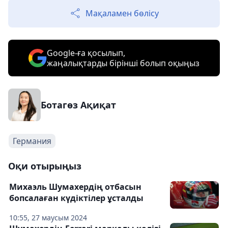
Мақаламен бөлісу
Google-ға қосылып,
жаңалықтарды бірінші болып оқыңыз
Ботагөз Ақиқат
Германия
Оқи отырыңыз
Михаэль Шумахердің отбасын
бопсалаған күдіктілер ұсталды
10:55, 27 маусым 2024