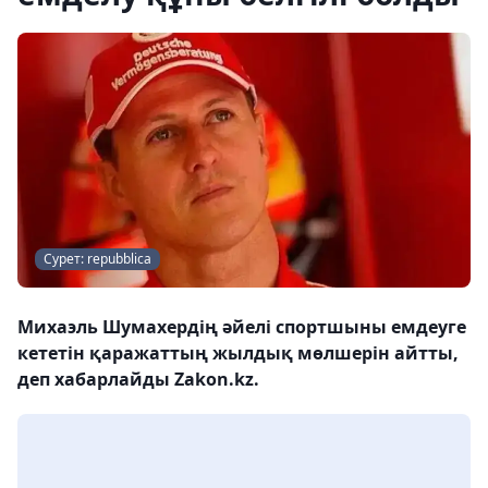
Сурет: repubblica
Михаэль Шумахердің әйелі спортшыны емдеуге
кететін қаражаттың жылдық мөлшерін айтты,
деп хабарлайды Zakon.kz.