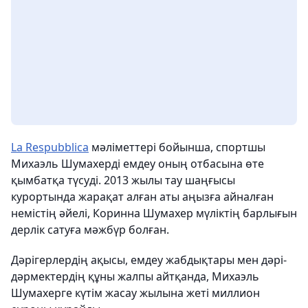
La Respubblica
мәліметтері бойынша, спортшы
Михаэль Шумахерді емдеу оның отбасына өте
қымбатқа түсуді. 2013 жылы тау шаңғысы
курортында жарақат алған аты аңызға айналған
немістің әйелі, Коринна Шумахер мүліктің барлығын
дерлік сатуға мәжбүр болған.
Дәрігерлердің ақысы, емдеу жабдықтары мен дәрі-
дәрмектердің құны жалпы айтқанда, Михаэль
Шумахерге күтім жасау жылына жеті миллион