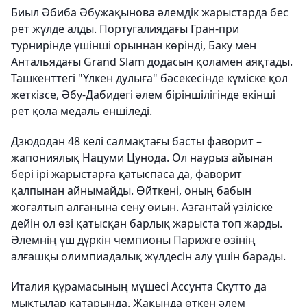
Биыл Әбиба Әбужақынова әлемдік жарыстарда бес
рет жүлде алды. Португалиядағы Гран-при
турнирінде үшінші орыннан көрінді, Баку мен
Антальядағы Grand Slam додасын қоламен аяқтады.
Ташкенттегі "Үлкен дулыға" бәсекесінде күміске қол
жеткізсе, Әбу-Дабидегі әлем біріншілігінде екінші
рет қола медаль еншіледі.
Дзюдодан 48 келі салмақтағы басты фаворит –
жапониялық Нацуми Цунода. Ол наурыз айынан
бері ірі жарыстарға қатыспаса да, фаворит
қалпынан айнымайды. Өйткені, оның бабын
жоғалтып алғанына сену өиын. Азғантай үзіліске
дейін ол өзі қатысқан барлық жарыста топ жарды.
Әлемнің үш дүркін чемпионы Парижге өзінің
алғашқы олимпиадалық жүлдесін алу үшін барады.
Италия құрамасының мүшесі Ассунта Скутто да
мықтылар қатарында. Жақында өткен әлем