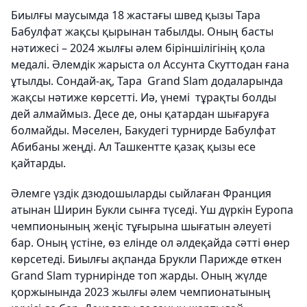
Биылғы маусымда 18 жастағы швед қызы Тара
Бабулфат жақсы қырынан табылды. Оның басты
нәтижесі – 2024 жылғы әлем біріншілігінің қола
медалі. Әлемдік жарыста ол Ассунта Скуттодан ғана
ұтылды. Сондай-ақ, Тара Grand Slam додаларында
жақсы нәтиже көрсетті. Иә, үнемі тұрақты болды
дей алмаймыз. Десе де, оны қатардан шығаруға
болмайды. Мәселен, Бакудегі турнирде Бабулфат
Абибаны жеңді. Ал Ташкентте қазақ қызы есе
қайтарды.
Әлемге үздік дзюдошыларды сыйлаған Франция
атынан Ширин Букли сынға түседі. Үш дүркін Еуропа
чемпионының жеңіс тұғырына шығатын әлеуеті
бар. Оның үстіне, өз елінде ол әлдеқайда сәтті өнер
көрсетеді. Биылғы ақпанда Брукли Парижде өткен
Grand Slam турнирінде топ жарды. Оның жүлде
қоржынында 2023 жылғы әлем чемпионатының