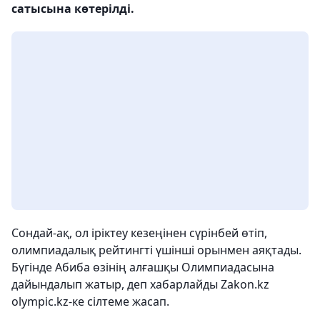
сатысына көтерілді.
Сондай-ақ, ол іріктеу кезеңінен сүрінбей өтіп,
олимпиадалық рейтингті үшінші орынмен аяқтады.
Бүгінде Абиба өзінің алғашқы Олимпиадасына
дайындалып жатыр, деп хабарлайды Zakon.kz
olympic.kz-ке сілтеме жасап.