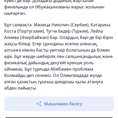
күмісі де бар. Дохадағы доданың жартылай
финалында ол Әбужақынованы жарыс жолынан
шығарған.
Бұл салмақта Милица Николич (Сербия), Катарина
Коста (Португалия), Тугче Бедер (Түркия), Лейла
Алиева (Әзербайжан) бар. Олардың бәрі де бір-бірін
жақсы біледі. Егер Цуноданы есепке алмасақ,
алтынға кімнің басты үміткер болатынын да білмес
едік. Бұл жерде шеберлік пен салқынқандылық және
физикалық дайындық деңгейі ерекше роль
ойнамақ. Бұл тұрғыда Абибамен проблема
болмайды деп сенеміз. Ол Олимпиадада жүлде
алған қазақтың тұңғыш дзюдошы қызы атануға
әбден лайықты.
Мақаламен бөлісу