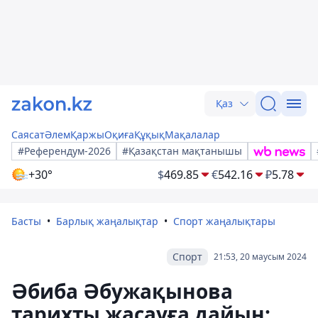
Қаз
Саясат
Әлем
Қаржы
Оқиға
Құқық
Мақалалар
#Референдум-2026
#Қазақстан мақтанышы
+30°
$
469.85
€
542.16
₽
5.78
Басты
Барлық жаңалықтар
Спорт жаңалықтары
Спорт
21:53, 20 маусым 2024
Әбиба Әбужақынова
тарихты жасауға дайын: