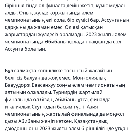
біріншілігінде ол финалға дейін жетіп, күміс медаль
алды. Оның жүлде қоржынында әлем
чемпионатының екі қола, бір күмісі бар. Ассунтаның
қарқыны да жаман емес. Ол өзі қатысқан
жарыстардан жүлдесіз оралмады. 2023 жылғы әлем
чемпионатында Әбибаны қоладан қаққан да сол
Ассунта болатын.
Бұл салмақта көпшілікке тосынсый жасайтын
белгісіз балуан да жоқ емес. Моңғолиялық
Бавуудорж Баасанхуу соңғы әлем чемпионатының
алтынын олжалады. Турнирдің жартылай
финалында ол біздің Абибаны ұтса, финалда
италиялық Скуттодан басым түсті. Азия
чемпионатының жартылай финалында да моңғол
қызы Абибаны жеңіп кеткен. Қазақстандық
дзюдошы оны 2023 жылғы әлем біріншілігінде ұтқан.