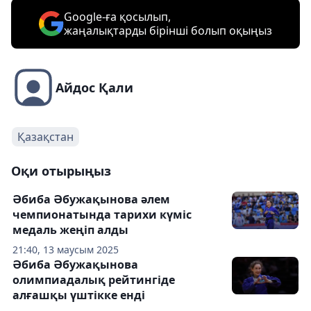
Google-ға қосылып,
жаңалықтарды бірінші болып оқыңыз
Айдос Қали
Қазақстан
Оқи отырыңыз
Әбиба Әбужақынова әлем
чемпионатында тарихи күміс
медаль жеңіп алды
21:40, 13 маусым 2025
Әбиба Әбужақынова
олимпиадалық рейтингіде
алғашқы үштікке енді