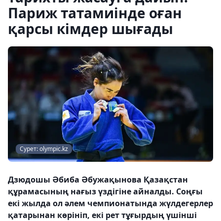
Париж татамиінде оған
қарсы кімдер шығады
Сурет: olympic.kz
Дзюдошы Әбиба Әбужақынова Қазақстан
құрамасының нағыз үздігіне айналды. Соңғы
екі жылда ол әлем чемпионатында жүлдегерлер
қатарынан көрініп, екі рет тұғырдың үшінші