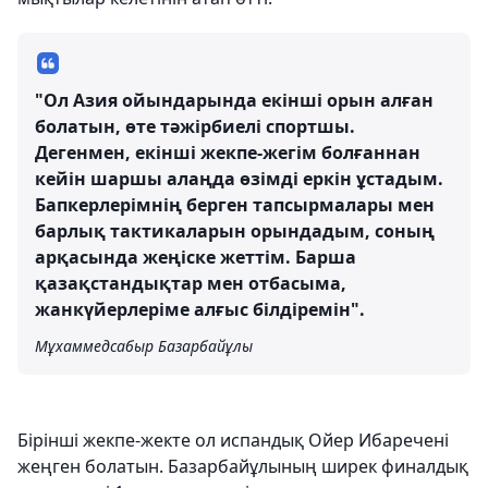
"Ол Азия ойындарында екінші орын алған
болатын, өте тәжірбиелі спортшы.
Дегенмен, екінші жекпе-жегім болғаннан
кейін шаршы алаңда өзімді еркін ұстадым.
Бапкерлерімнің берген тапсырмалары мен
барлық тактикаларын орындадым, соның
арқасында жеңіске жеттім. Барша
қазақстандықтар мен отбасыма,
жанкүйерлеріме алғыс білдіремін".
Мұхаммедсабыр Базарбайұлы
Бірінші жекпе-жекте ол испандық Ойер Ибаречені
жеңген болатын. Базарбайұлының ширек финалдық