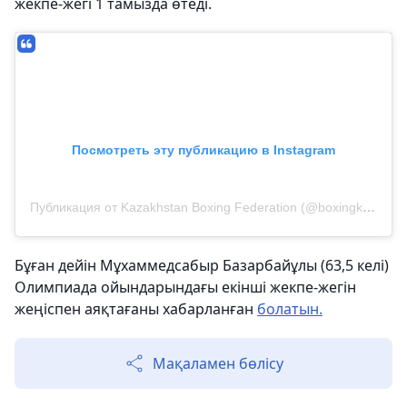
жекпе-жегі 1 тамызда өтеді.
Посмотреть эту публикацию в Instagram
Публикация от Kazakhstan Boxing Federation (@boxingkazakhstan)
Бұған дейін Мұхаммедсабыр Базарбайұлы (63,5 келі)
Олимпиада ойындарындағы екінші жекпе-жегін
жеңіспен аяқтағаны хабарланған
болатын.
Мақаламен бөлісу