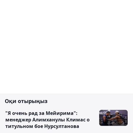
Оқи отырыңыз
"Я очень рад за Мейирима":
менеджер Алимханулы Климас о
титульном бое Нурсултанова