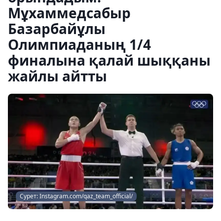
Мұхаммедсабыр
Базарбайұлы
Олимпиаданың 1/4
финалына қалай шыққаны
жайлы айтты
Сурет: Instagram.com/qaz_team_official/