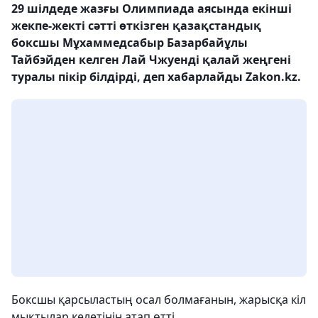
29 шілдеде жазғы Олимпиада аясында екінші
жекпе-жекті сәтті өткізген қазақстандық
боксшы Мұхаммедсабыр Базарбайұлы
Тайбэйден келген Лай Чжуенді қалай жеңгені
туралы пікір білдірді, деп хабарлайды Zakon.kz.
Боксшы қарсыластың осал болмағанын, жарысқа кіл
мықтылар келетінін атап өтті.