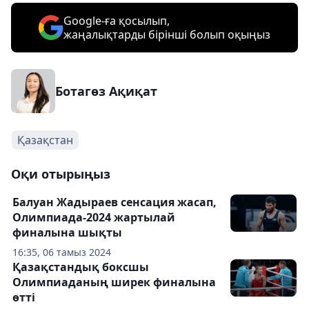
Google-ға қосылып,
жаңалықтарды бірінші болып оқыңыз
Ботагөз Ақиқат
Қазақстан
Оқи отырыңыз
Балуан Жадыраев сенсация жасап,
Олимпиада-2024 жартылай
финалына шықты
16:35, 06 тамыз 2024
Қазақстандық боксшы
Олимпиаданың ширек финалына
өтті