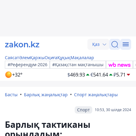
Қаз
Саясат
Әлем
Қаржы
Оқиға
Құқық
Мақалалар
#Референдум-2026
#Қазақстан мақтанышы
+32°
$
469.93
€
541.64
₽
5.71
Басты
Барлық жаңалықтар
Спорт жаңалықтары
Спорт
10:53, 30 шілде 2024
Барлық тактиканы
орындадым: