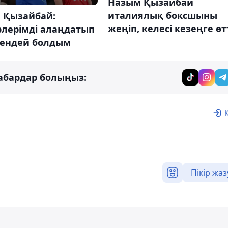
Назым Қызайбай
италиялық боксшыны
 Қызайбай:
жеңіп, келесі кезеңге өт
рлерімді алаңдатып
гендей болдым
абардар болыңыз:
Пікір жаз