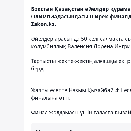
Бокстан Қазақстан әйелдер құра
Олимпиадасындағы ширек финалдық
Zakon.kz.
Әйелдер арасында 50 келі салмақта с
колумбиялық Валенсия Лорена Ингри
Тартысты жекпе-жектің алғашқы екі р
берді.
Жалпы есепте Назым Қызайбай 4:1 ес
финалына өтті.
Финал жолдамасы үшін таласта Қыза