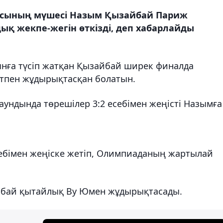
масының мүшесі Назым Қызайбай Париж
 жекпе-жегін өткізді, деп хабарлайды
ынға түсіп жатқан Қызайбай ширек финалда
тпен жұдырықтасқан болатын.
аундында төрешілер 3:2 есебімен жеңісті Назымға
ебімен жеңіске жетіп, Олимпиаданың жартылай
йбай қытайлық Ву Юмен жұдырықтасады.