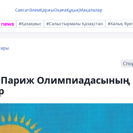
Саясат
Әлем
Қаржы
Оқиға
Құқық
Мақалалар
#Қазақмыс
#Салыстырмалы Қазақстан
#Халық бухг
тары
Спо
 Париж Олимпиадасының
р