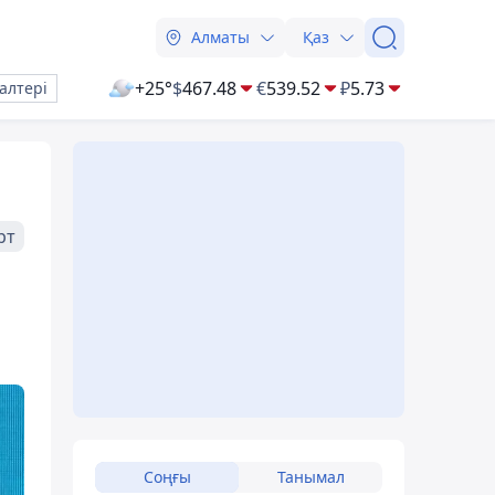
Алматы
Қаз
+25°
$
467.48
€
539.52
₽
5.73
алтері
рт
Соңғы
Танымал