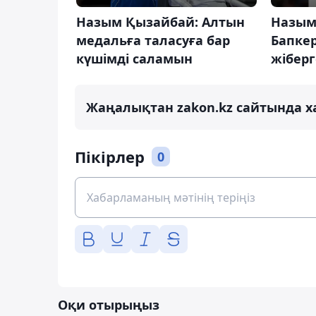
Назым Қызайбай: Алтын
Назым
медальға таласуға бар
Бапке
күшімді саламын
жібер
Жаңалықтан zakon.kz сайтында х
Пікірлер
0
Оқи отырыңыз