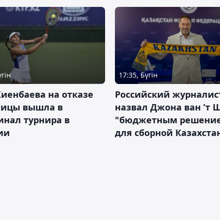
үгін
17:35, Бүгін
иенбаева на отказе
Российский журналис
ницы вышла в
назвал Джона ван ’т 
инал турнира в
"бюджетным решени
ии
для сборной Казахста