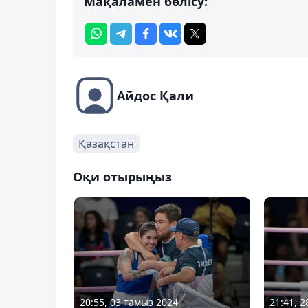
Мақаламен бөлісу:
Айдос Қали
Қазақстан
Оқи отырыңыз
20:55, 03 тамыз 2024
21:41, 