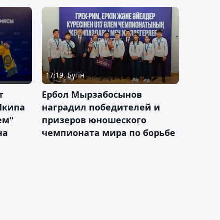
17:19, Бүгін
т
Ербол Мырзабосынов
Шкипа
наградил победителей и
ем"
призеров юношеского
на
чемпионата мира по борьбе