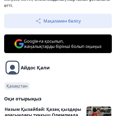
өтті.
Мақаламен бөлісу
Google-ға қосылып,
жаңалықтарды бірінші болып оқыңыз
Айдос Қали
Қазақстан
Оқи отырыңыз
Назым Қызайбай: Қазақ қыздары
арасындағы тұңғыш Олимпиада