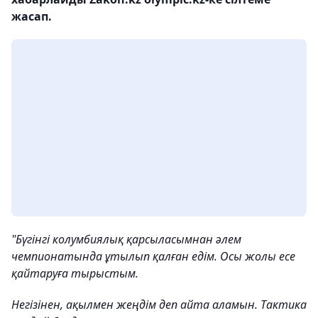
жасап.
"Бүгінгі колумбиялық қарсыласымнан әлем
чемпионатында ұтылып қалған едім. Осы жолы есе
қайтаруға тырыстым.
Негізінен, ақылмен жеңдім деп айта аламын. Тактика