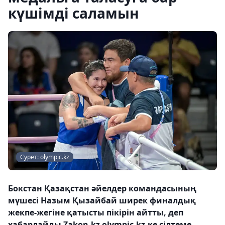
күшімді саламын
Сурет: olympic.kz
Бокстан Қазақстан әйелдер командасының
мүшесі Назым Қызайбай ширек финалдық
жекпе-жегіне қатысты пікірін айтты, деп
хабарлайды Zakon.kz olympic.kz-ке сілтеме