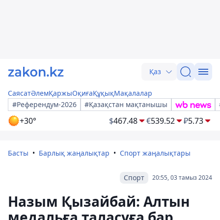
Қаз
Саясат
Әлем
Қаржы
Оқиға
Құқық
Мақалалар
#Референдум-2026
#Қазақстан мақтанышы
+30°
$
467.48
€
539.52
₽
5.73
Басты
Барлық жаңалықтар
Спорт жаңалықтары
Спорт
20:55, 03 тамыз 2024
Назым Қызайбай: Алтын
медальға таласуға бар