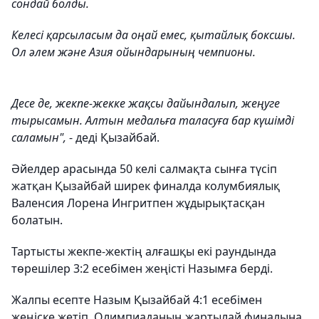
сондай болды.
Келесі қарсыласым да оңай емес, қытайлық боксшы.
Ол әлем және Азия ойындарының чемпионы.
Десе де, жекпе-жекке жақсы дайындалып, жеңуге
тырысамын. Алтын медальға таласуға бар күшімді
саламын",
- деді Қызайбай.
Әйелдер арасында 50 келі салмақта сынға түсіп
жатқан Қызайбай ширек финалда колумбиялық
Валенсия Лорена Ингритпен жұдырықтасқан
болатын.
Тартысты жекпе-жектің алғашқы екі раундында
төрешілер 3:2 есебімен жеңісті Назымға берді.
Жалпы есепте Назым Қызайбай 4:1 есебімен
жеңіске жетіп, Олимпиаданың жартылай финалына