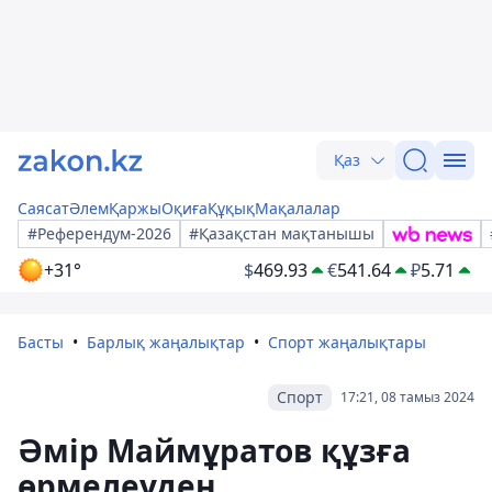
Қаз
Саясат
Әлем
Қаржы
Оқиға
Құқық
Мақалалар
#Референдум-2026
#Қазақстан мақтанышы
+31°
$
469.93
€
541.64
₽
5.71
Басты
Барлық жаңалықтар
Спорт жаңалықтары
Спорт
17:21, 08 тамыз 2024
Әмір Маймұратов құзға
өрмелеуден