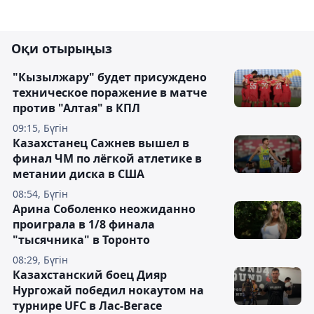
Оқи отырыңыз
"Кызылжару" будет присуждено
техническое поражение в матче
против "Алтая" в КПЛ
09:15, Бүгін
Казахстанец Сажнев вышел в
финал ЧМ по лёгкой атлетике в
метании диска в США
08:54, Бүгін
Арина Соболенко неожиданно
проиграла в 1/8 финала
"тысячника" в Торонто
08:29, Бүгін
Казахстанский боец Дияр
Нургожай победил нокаутом на
турнире UFC в Лас-Вегасе