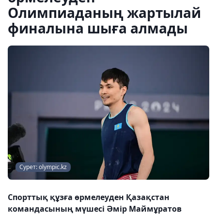
Олимпиаданың жартылай
финалына шыға алмады
Сурет: olympic.kz
Спорттық құзға өрмелеуден Қазақстан
командасының мүшесі Әмір Маймұратов