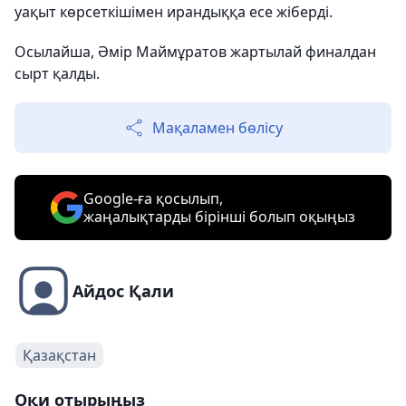
уақыт көрсеткішімен ирандыққа есе жіберді.
Осылайша, Әмір Маймұратов жартылай финалдан
сырт қалды.
Мақаламен бөлісу
Google-ға қосылып,
жаңалықтарды бірінші болып оқыңыз
Айдос Қали
Қазақстан
Оқи отырыңыз