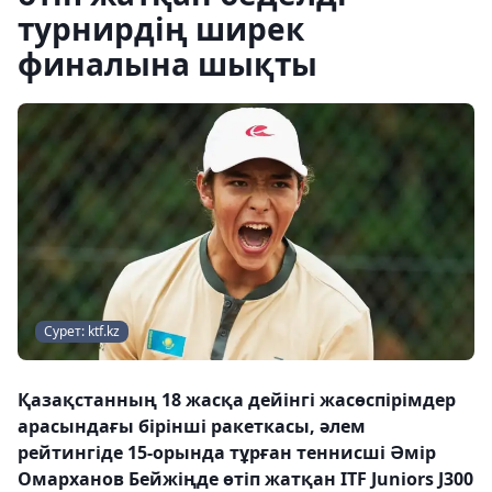
турнирдің ширек
финалына шықты
Сурет: ktf.kz
Қазақстанның 18 жасқа дейінгі жасөспірімдер
арасындағы бірінші ракеткасы, әлем
рейтингіде 15-орында тұрған теннисші Әмір
Омарханов Бейжіңде өтіп жатқан ITF Juniors J300