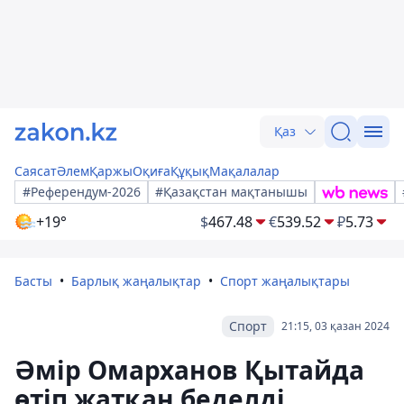
Қаз
Саясат
Әлем
Қаржы
Оқиға
Құқық
Мақалалар
#Референдум-2026
#Қазақстан мақтанышы
+19°
$
467.48
€
539.52
₽
5.73
Басты
Барлық жаңалықтар
Спорт жаңалықтары
Спорт
21:15, 03 қазан 2024
Әмір Омарханов Қытайда
өтіп жатқан беделді