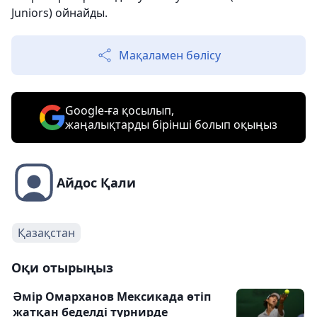
Juniors) ойнайды.
Мақаламен бөлісу
Google-ға қосылып,
жаңалықтарды бірінші болып оқыңыз
Айдос Қали
Қазақстан
Оқи отырыңыз
Әмір Омарханов Мексикада өтіп
жатқан беделді турнирде