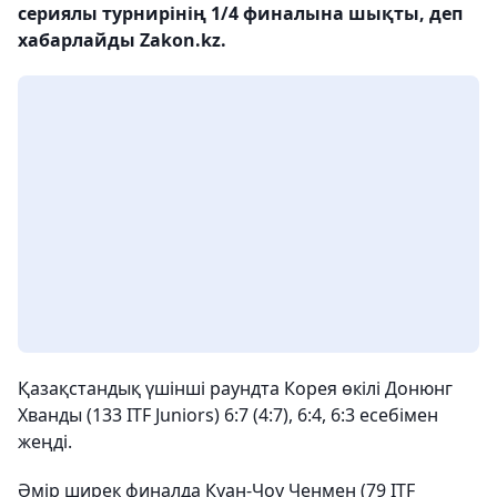
сериялы турнирінің 1/4 финалына шықты, деп
хабарлайды Zakon.kz.
Қазақстандық үшінші раундта Корея өкілі Донюнг
Хванды (133 ITF Juniors) 6:7 ​​(4:7), 6:4, 6:3 есебімен
жеңді.
Әмір ширек финалда Куан-Чоу Ченмен (79 ITF