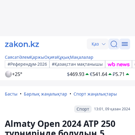
Қаз
Саясат
Әлем
Қаржы
Оқиға
Құқық
Мақалалар
#Референдум-2026
#Қазақстан мақтанышы
+25°
$
469.93
€
541.64
₽
5.71
Басты
Барлық жаңалықтар
Спорт жаңалықтары
Спорт
13:01, 09 қазан 2024
Almaty Open 2024 ATP 250
турнирінде болудың 5