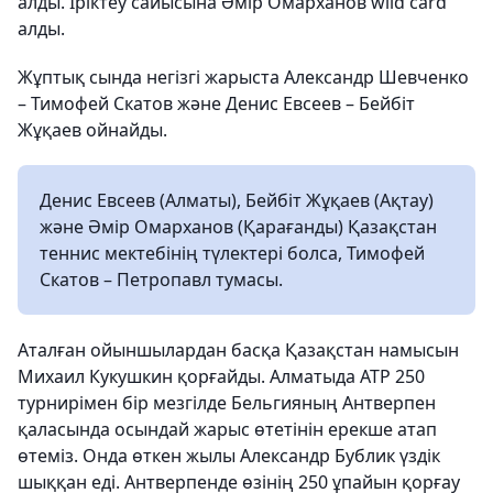
алды. Іріктеу сайысына Әмір Омарханов wild card
алды.
Жұптық сында негізгі жарыста Александр Шевченко
– Тимофей Скатов және Денис Евсеев – Бейбіт
Жұқаев ойнайды.
Денис Евсеев (Алматы), Бейбіт Жұқаев (Ақтау)
және Әмір Омарханов (Қарағанды) Қазақстан
теннис мектебінің түлектері болса, Тимофей
Скатов – Петропавл тумасы.
Аталған ойыншылардан басқа Қазақстан намысын
Михаил Кукушкин қорғайды. Алматыда АТР 250
турнирімен бір мезгілде Бельгияның Антверпен
қаласында осындай жарыс өтетінін ерекше атап
өтеміз. Онда өткен жылы Александр Бублик үздік
шыққан еді. Антверпенде өзінің 250 ұпайын қорғау