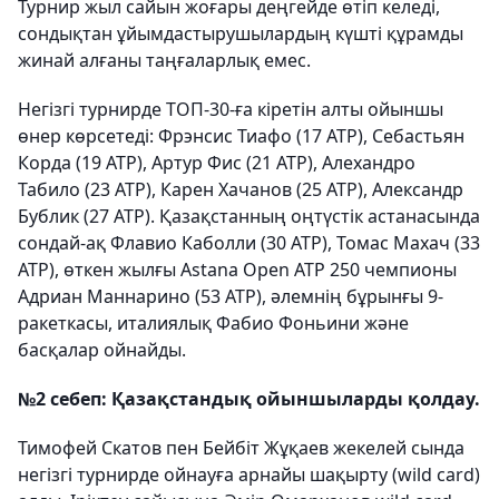
Турнир жыл сайын жоғары деңгейде өтіп келеді,
сондықтан ұйымдастырушылардың күшті құрамды
жинай алғаны таңғаларлық емес.
Негізгі турнирде ТОП-30-ға кіретін алты ойыншы
өнер көрсетеді: Фрэнсис Тиафо (17 АТР), Себастьян
Корда (19 АТР), Артур Фис (21 АТР), Алехандро
Табило (23 АТР), Карен Хачанов (25 АТР), Александр
Бублик (27 АТР). Қазақстанның оңтүстік астанасында
сондай-ақ Флавио Каболли (30 АТР), Томас Махач (33
АТР), өткен жылғы Astana Open АТР 250 чемпионы
Адриан Маннарино (53 АТР), әлемнің бұрынғы 9-
ракеткасы, италиялық Фабио Фоньини және
басқалар ойнайды.
№2 себеп: Қазақстандық ойыншыларды қолдау.
Тимофей Скатов пен Бейбіт Жұқаев жекелей сында
негізгі турнирде ойнауға арнайы шақырту (wild card)