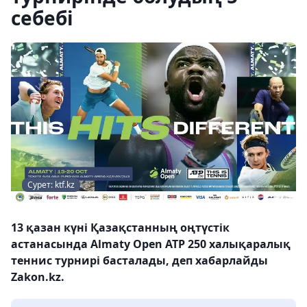
себебі
Сурет: ktf.kz
13 қазан күні Қазақстанның оңтүстік
астанасында Almaty Open ATP 250 халықаралық
теннис турнирі басталады, деп хабарлайды
Zakon.kz.