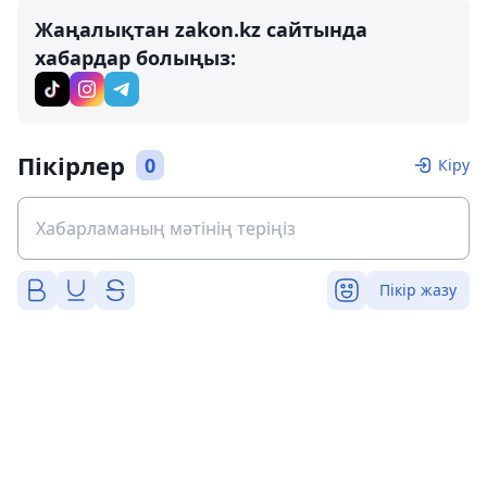
Жаңалықтан zakon.kz сайтында
хабардар болыңыз:
Пікірлер
0
Кіру
Пікір жазу