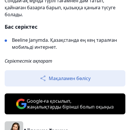
Сондай-ақ мұнда түрлі тағамнен дәм татып,
қайнаған базарға барып, қызыққа қаныға түсуге
болады.
Бас серіктес
Beeline Janymda. Қазақстанда ең кең таралған
мобильді интернет.
Серіктестік ақпарат
Мақаламен бөлісу
Google-ға қосылып,
жаңалықтарды бірінші болып оқыңыз