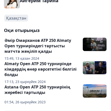
Айгерим Тарина
Қазақстан
Оқи отырыңыз
Әмір Омарханов ATP 250 Almaty
Open турниріндегі тартысты
матчта жеңіліп қалды
15:49, 13 қазан 2024
Almaty Open ATP 250 турнирінде
кімдердің өнер көрсететіні белгілі
болды
17:13, 23 қыркүйек 2024
Astana Open ATP 250 турнирінің
жеребесі тартылды
01:54, 26 қыркүйек 2023