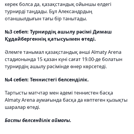
керек болса да, қазақстандық ойыншы елдегі
турнирді таңдады. Бұл Александрдың
отаншылдығын тағы бір танытады.
№3 себеп: Турнирдің ашылу рәсімі Димаш
Құдайбергеннің қатысуымен өтеді.
Әлемге танымал қазақстандық әнші Almaty Arena
стадионында 15 қазан күні сағат 19.00-де болатын
турнирдің ашылу рәсімінде өнер көрсетеді.
№4 себеп: Теннистегі белсенділік.
Тартысты матчтар мен әдемі теннистен басқа
Almaty Arena аумағында басқа да көптеген қызықты
шаралар өтеді.
Басты белсенділік аймағы.