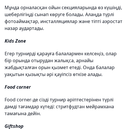
Мұнда орналасқан ойын секцияларында өз күшіңді,
шеберлігіңді сынап көруге болады. Алаңда түрлі
фотоаймақтар, инсталляциялар және тіпті аэростат
назар аудартады.
Kids Zone
Егер турнирді қарауға балалармен келсеңіз, олар
бір орында отырудан жалықса, арнайы
жабдықталған орын қызмет етеді. Онда балалар
уақытын қызықты әрі қауіпсіз өткізе алады.
Food corner
Food corner-де сізді турнир әріптестерінен түрлі
дәмді тағамдар күтеді: стритфудтан мейрамхана
тамағына дейін.
Giftshop