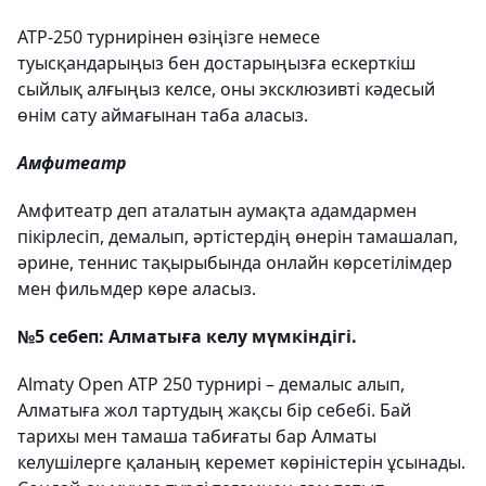
АТР-250 турнирінен өзіңізге немесе
туысқандарыңыз бен достарыңызға ескерткіш
сыйлық алғыңыз келсе, оны эксклюзивті кәдесый
өнім сату аймағынан таба аласыз.
Амфитеатр
Амфитеатр деп аталатын аумақта адамдармен
пікірлесіп, демалып, әртістердің өнерін тамашалап,
әрине, теннис тақырыбында онлайн көрсетілімдер
мен фильмдер көре аласыз.
№5 себеп: Алматыға келу мүмкіндігі.
Almaty Open ATP 250 турнирі – демалыс алып,
Алматыға жол тартудың жақсы бір себебі. Бай
тарихы мен тамаша табиғаты бар Алматы
келушілерге қаланың керемет көріністерін ұсынады.