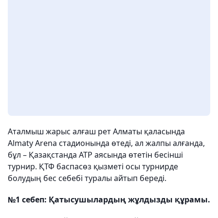
Аталмыш жарыс алғаш рет Алматы қаласында
Almaty Arena стадионында өтеді, ал жалпы алғанда,
бұл – Қазақстанда ATP аясында өтетін бесінші
турнир. ҚТФ баспасөз қызметі осы турнирде
болудың бес себебі туралы айтып береді.
№1 себеп: Қатысушылардың жұлдызды құрамы.