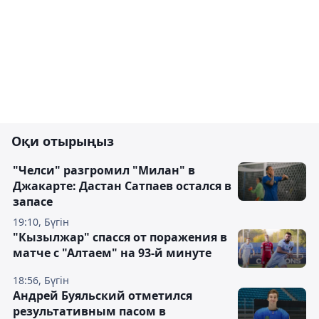
Оқи отырыңыз
"Челси" разгромил "Милан" в
Джакарте: Дастан Сатпаев остался в
запасе
19:10, Бүгін
"Кызылжар" спасся от поражения в
матче с "Алтаем" на 93-й минуте
18:56, Бүгін
Андрей Буяльский отметился
результативным пасом в