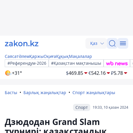
Қаз
Саясат
Әлем
Қаржы
Оқиға
Құқық
Мақалалар
#Референдум-2026
#Қазақстан мақтанышы
+31°
$
469.85
€
542.16
₽
5.78
Басты
Барлық жаңалықтар
Спорт жаңалықтары
Спорт
19:33, 10 қазан 2024
Дзюдодан Grand Slam
турнирі: қазақстандық