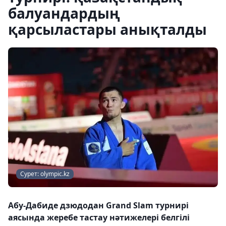
балуандардың
қарсыластары анықталды
Сурет: olympic.kz
Абу-Дабиде дзюдодан Grand Slam турнирі
аясында жеребе тастау нәтижелері белгілі