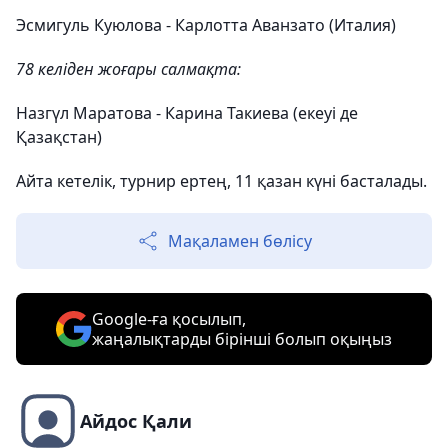
Эсмигуль Куюлова - Карлотта Аванзато (Италия)
78 келіден жоғары салмақта:
Назгүл Маратова - Карина Такиева (екеуі де
Қазақстан)
Айта кетелік, турнир ертең, 11 қазан күні басталады.
Мақаламен бөлісу
Google-ға қосылып,
жаңалықтарды бірінші болып оқыңыз
Айдос Қали