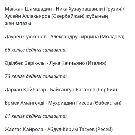
Мағжан Шамшадин - Ника Хузаурашвили (Грузия)/
Хусейн Аллахьяров (Әзербайжан) жұбының
жеңімпазы
Дәурен Суюкенов - Александру Тирцина (Молдова)
66 келіге дейінгі салмақта:
Әділбек Берікұлы - Лука Каччьяно (Италия)
73 келіге дейінгі салмақта:
Дархан Қойбағар - Байсангур Багажев (Сербия)
Ермек Амангелді - Мухриддин Гиесов (Өзбекстан)
81 келіге дейінгі салмақта:
Жалғас Қайрола - Абдул-Керим Тасуев (Ресей)