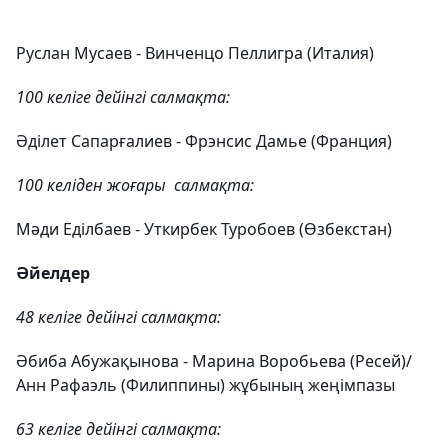
Руслан Мусаев - Винченцо Пеллигра (Италия)
100 келіге дейінгі салмақта:
Әділет Сапарғалиев - Фрэнсис Дамье (Франция)
100 келіден жоғары салмақта:
Мәди Еділбаев - Уткирбек Туробоев (Өзбекстан)
Әйелдер
48 келіге дейінгі салмақта:
Әбиба Абужақынова - Марина Воробьева (Ресей)/
Анн Рафаэль (Филиппины) жұбының жеңімпазы
63 келіге дейінгі салмақта: