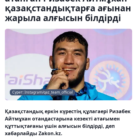
қазақстандықтарға ағынан
жарыла алғысын білдірді
Сурет: Instagram/qaz_team_official
Қазақстандық еркін күрестің құлагаері Ризабек
Айтмұхан отандастарына кезекті атағымен
құттықтағаны үшін алғысын білдірді, деп
хабарлайды Zakon.kz.