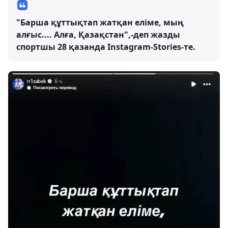
"Барша құттықтап жатқан еліме, мың
алғыс.... Алға, Қазақстан",-деп жазды
спортшы 28 қазанда Instagram-Stories-те.