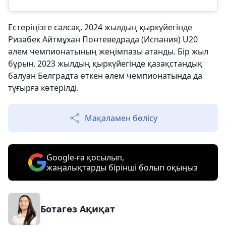
Естеріңізге салсақ, 2024 жылдың қыркүйегінде
Ризабек Айтмұхан Понтеведрада (Испания) U20
әлем чемпионатының жеңімпазы атанды. Бір жыл
бұрын, 2023 жылдың қыркүйегінде қазақстандық
балуан Белградта өткен әлем чемпионатында да
тұғырға көтерілді.
Мақаламен бөлісу
Google-ға қосылып,
жаңалықтарды бірінші болып оқыңыз
Ботагөз Ақиқат