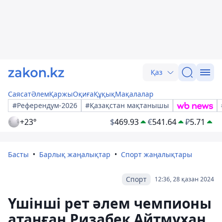
Қаз
Саясат
Әлем
Қаржы
Оқиға
Құқық
Мақалалар
#Референдум-2026
#Қазақстан мақтанышы
+23°
$
469.93
€
541.64
₽
5.71
Басты
Барлық жаңалықтар
Спорт жаңалықтары
Спорт
12:36, 28 қазан 2024
Үшінші рет әлем чемпионы
атанған Ризабек Айтмұхан