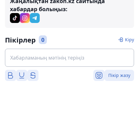
Жаңалықтан zakon.kz сайтында
хабардар болыңыз:
Пікірлер
0
Кіру
Пікір жазу