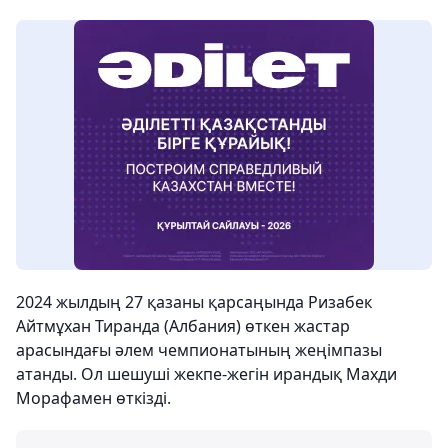
2024 жылдың 27 қазаны қарсаңында Ризабек
Айтмұхан Тиранда (Албания) өткен жастар
арасындағы әлем чемпионатының жеңімпазы
атанды. Ол шешуші жекпе-жегін ирандық Махди
Морафамен өткізді.