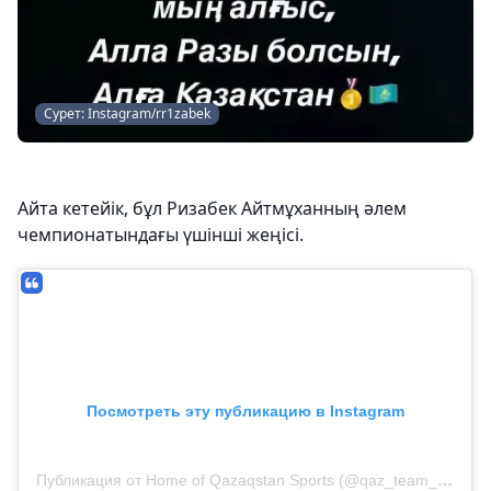
Сурет: Instagram/rr1zabek
Айта кетейік, бұл Ризабек Айтмұханның әлем
чемпионатындағы үшінші жеңісі.
Посмотреть эту публикацию в Instagram
Публикация от Home of Qazaqstan Sports (@qaz_team_official)