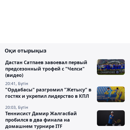
Оқи отырыңыз
Дастан Сатпаев завоевал первый
предсезонный трофей с "Челси"
(видео)
20:41, Бүгін
"Ордабасы" разгромил "Жетысу" в
гостях и укрепил лидерство в КПЛ
20:03, Бүгін
Теннисист Дамир Жалгасбай
пробился в два финала на
домашнем турнире ITF