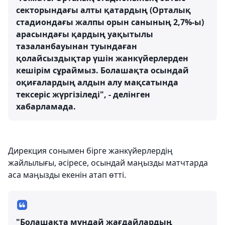
секторындағы алты қатардың (Орталық
стадиондағы жалпы орын санының 2,7%-ы)
арасындағы қардың уақытылы
тазаланбауынан туындаған
қолайсыздықтар үшін жанкүйерлерден
кешірім сұраймыз. Болашақта осындай
оқиғалардың алдын алу мақсатында
тексеріс жүргізіледі", - делінген
хабарламада.
Дирекция сонымен бірге жанкүйерлердің
жайлылығы, әсіресе, осындай маңызды матчтарда
аса маңызды екенін атап өтті.
"Болашақта мұндай жағдайлардың