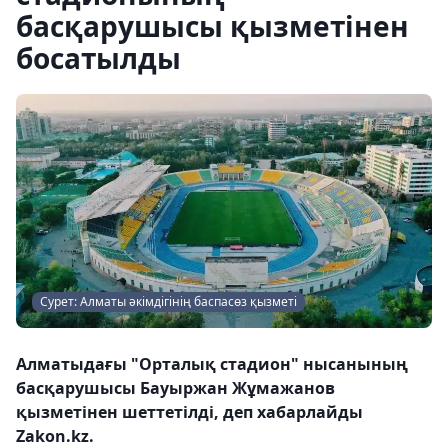
басқарушысы қызметінен
босатылды
Сурет: Алматы әкімдігінің баспасөз қызметі
Алматыдағы "Орталық стадион" нысанының
басқарушысы Бауыржан Жұмажанов
қызметінен шеттетілді, деп хабарлайды
Zakon.kz.