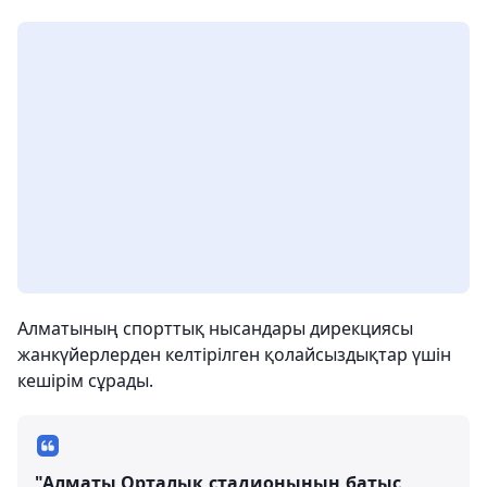
Алматының спорттық нысандары дирекциясы
жанкүйерлерден келтірілген қолайсыздықтар үшін
кешірім сұрады.
"Алматы Орталық стадионының батыс