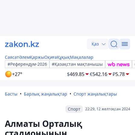
Қаз
Саясат
Әлем
Қаржы
Оқиға
Құқық
Мақалалар
#Референдум-2026
#Қазақстан мақтанышы
+27°
$
469.85
€
542.16
₽
5.78
Басты
Барлық жаңалықтар
Спорт жаңалықтары
Спорт
22:29, 12 желтоқсан 2024
Алматы Орталық
стадионының