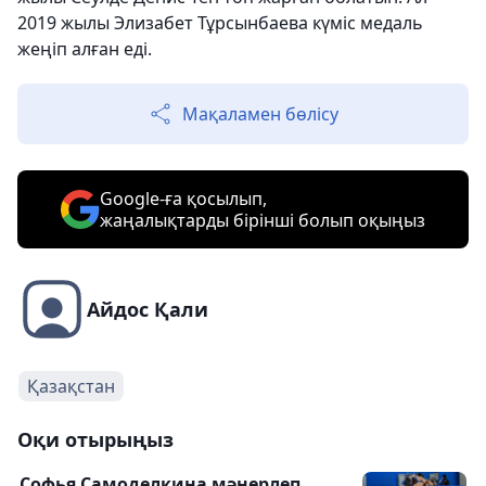
2019 жылы Элизабет Тұрсынбаева күміс медаль
жеңіп алған еді.
Мақаламен бөлісу
Google-ға қосылып,
жаңалықтарды бірінші болып оқыңыз
Айдос Қали
Қазақстан
Оқи отырыңыз
Софья Самоделкина мәнерлеп