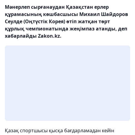
Мәнерлеп сырғанаудан Қазақстан ерлер
құрамасының көшбасшысы Михаил Шайдоров
Сеулде (Оңтүстік Корея) өтіп жатқан төрт
құрлық чемпионатында жеңімпаз атанды, деп
хабарлайды Zakon.kz.
Қазақ спортшысы қысқа бағдарламадан кейін