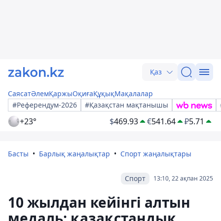
Қаз
Саясат
Әлем
Қаржы
Оқиға
Құқық
Мақалалар
#Референдум-2026
#Қазақстан мақтанышы
+23°
$
469.93
€
541.64
₽
5.71
Басты
Барлық жаңалықтар
Спорт жаңалықтары
Спорт
13:10, 22 ақпан 2025
10 жылдан кейінгі алтын
медаль: қазақстандық