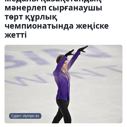
мәнерлеп сырғанаушы
төрт құрлық
чемпионатында жеңіске
жетті
Сурет: olympic.kz