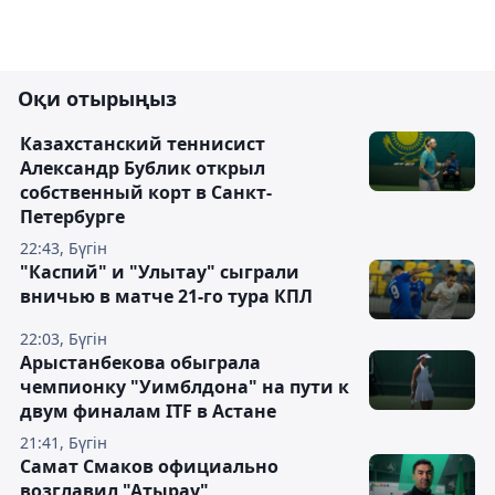
Оқи отырыңыз
Казахстанский теннисист
Александр Бублик открыл
собственный корт в Санкт-
Петербурге
22:43, Бүгін
"Каспий" и "Улытау" сыграли
вничью в матче 21-го тура КПЛ
22:03, Бүгін
Арыстанбекова обыграла
чемпионку "Уимблдона" на пути к
двум финалам ITF в Астане
21:41, Бүгін
Самат Смаков официально
возглавил "Атырау"