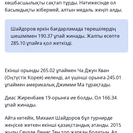
көшбасшылықты сақтап тұрды. Нәтижесінде ол
басымдықты жібермей, алтын медаль жеңіп алды.
Шайдоров еркін бағдарламада төрешілердің
шешімімен 190.37 ұпай жинады. Жалпы есепте
285.10 ұпайға қол жеткізді.
Екінші орынды 265.02 ұпаймен Ча Джун Хван
(Оңтүстік Корея) иеленді, ал үшінші орынға 245.01
ұпаймен америкалық Джимми Ма тұрақтады.
Диас Жиренбаев 19-орынға ие болды. Ол 166.34
ұпай жинады.
Айта кетейік, Михаил Шайдоров бұл турнирде
жеңіске жеткен екінші қазақстандық атанды. 2015
жылы Сеулде Денис Тен топ жарған болатын. Ал