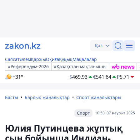
Қаз
Саясат
Әлем
Қаржы
Оқиға
Құқық
Мақалалар
#Референдум-2026
#Қазақстан мақтанышы
+31°
$
469.93
€
541.64
₽
5.71
Басты
Барлық жаңалықтар
Спорт жаңалықтары
Спорт
10:50, 07 наурыз 2025
Юлия Путинцева жұптық
сын бойынша Индиан-