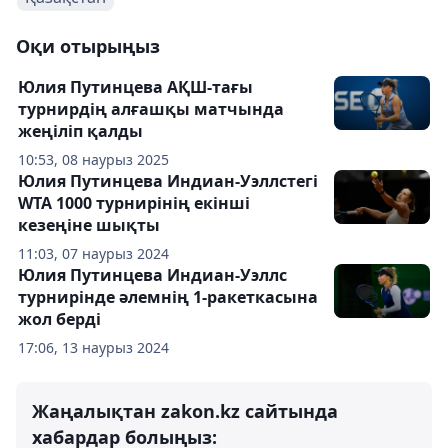
Оқи отырыңыз
Юлия Путинцева АҚШ-тағы
турнирдің алғашқы матчында
жеңіліп қалды
10:53, 08 наурыз 2025
Юлия Путинцева Индиан-Уэллстегі
WTA 1000 турнирінің екінші
кезеңіне шықты
11:03, 07 наурыз 2024
Юлия Путинцева Индиан-Уэллс
турнирінде әлемнің 1-ракеткасына
жол берді
17:06, 13 наурыз 2024
Жаңалықтан zakon.kz сайтында
хабардар болыңыз: