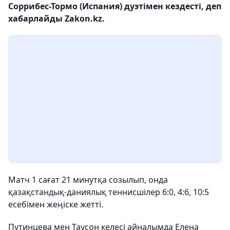
Соррибес-Тормо (Испания) дуэтімен кездесті, деп
хабарлайды Zakon.kz.
Матч 1 сағат 21 минутқа созылып, онда
қазақстандық-даниялық теннисшілер 6:0, 4:6, 10:5
есебімен жеңіске жетті.
Путинцева мен Таусон келесі айналымда Елена