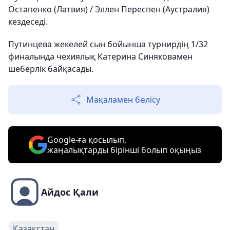
Остапенко (Латвия) / Эллен Переспен (Аустралия)
кездеседі.
Путинцева жекелей сын бойынша турнирдің 1/32
финалында чехиялық Катерина Синяковамен
шеберлік байқасады.
Мақаламен бөлісу
Google-ға қосылып,
жаңалықтарды бірінші болып оқыңыз
Айдос Қали
Қазақстан