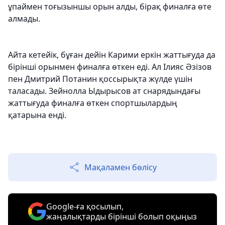
ұпаймен тоғызыншы орын алды, бірақ финалға өте
алмады.
Айта кетейік, бұған дейін Карими еркін жаттығуда да
бірінші орынмен финалға өткен еді. Ал Ілияс Әзізов
пен Дмитрий Потанин қоссырықта жүлде үшін
таласады. Зейнолла Ыдырысов ат снарядындағы
жаттығуда финалға өткен спортшылардың
қатарына енді.
Мақаламен бөлісу
Google-ға қосылып,
жаңалықтарды бірінші болып оқыңыз