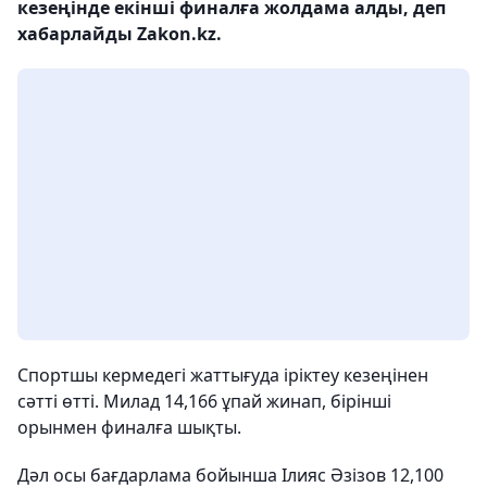
кезеңінде екінші финалға жолдама алды, деп
хабарлайды Zakon.kz.
Спортшы кермедегі жаттығуда іріктеу кезеңінен
сәтті өтті. Милад 14,166 ұпай жинап, бірінші
орынмен финалға шықты.
Дәл осы бағдарлама бойынша Ілияс Әзізов 12,100