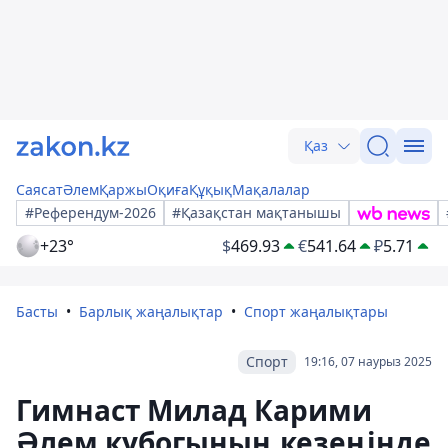
Қаз
Саясат
Әлем
Қаржы
Оқиға
Құқық
Мақалалар
#Референдум-2026
#Қазақстан мақтанышы
+23°
$
469.93
€
541.64
₽
5.71
Басты
Барлық жаңалықтар
Спорт жаңалықтары
Спорт
19:16, 07 наурыз 2025
Гимнаст Милад Карими
Әлем кубогының кезеңінде