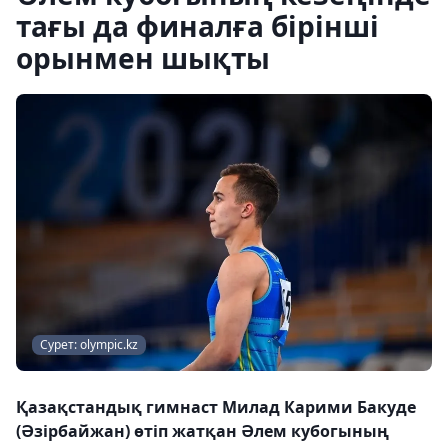
тағы да финалға бірінші
орынмен шықты
Сурет: olympic.kz
Қазақстандық гимнаст Милад Карими Бакуде
(Әзірбайжан) өтіп жатқан Әлем кубогының