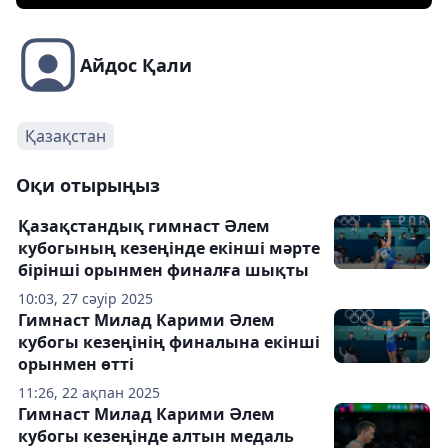
Айдос Қали
Қазақстан
Оқи отырыңыз
Қазақстандық гимнаст Әлем
кубогының кезеңінде екінші мәрте
бірінші орынмен финалға шықты
10:03, 27 сәуір 2025
Гимнаст Милад Карими Әлем
кубогы кезеңінің финалына екінші
орынмен өтті
11:26, 22 ақпан 2025
Гимнаст Милад Карими Әлем
кубогы кезеңінде алтын медаль