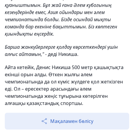
қуаныштымын. Бұл жай ғана Әлем кубогының
кезеңдерінде емес, Азия ойындары мен әлем
чемпионатында болды. Бізде осындай мықты
команда бар екеніне бақыттымын. Біз көптеген
қиындықты еңсердік.
Барша жанкүйерлерге қолдау көрсеткендері үшін
алғыс айтамын,"
- деді Никиша.
Айта кетейік, Денис Никиша 500 метр қашықтықта
екінші орын алды. Өткен жылғы әлем
чемпионатында да ол күміс жүлдеге қол жеткізген
еді. Ол – ересектер арасындағы әлем
чемпионатында жеңіс тұғырына көтерілген
алғашқы қазақстандық спортшы.
Мақаламен бөлісу