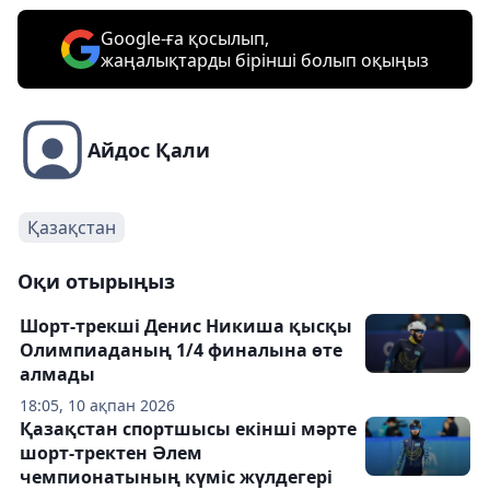
Google-ға қосылып,
жаңалықтарды бірінші болып оқыңыз
Айдос Қали
Қазақстан
Оқи отырыңыз
Шорт-трекші Денис Никиша қысқы
Олимпиаданың 1/4 финалына өте
алмады
18:05, 10 ақпан 2026
Қазақстан спортшысы екінші мәрте
шорт-тректен Әлем
чемпионатының күміс жүлдегері