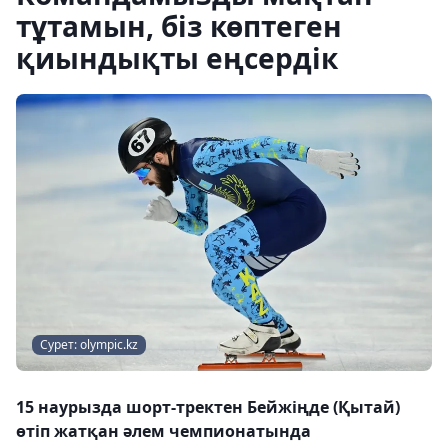
тұтамын, біз көптеген
қиындықты еңсердік
Сурет: olympic.kz
15 наурызда шорт-тректен Бейжіңде (Қытай)
өтіп жатқан әлем чемпионатында