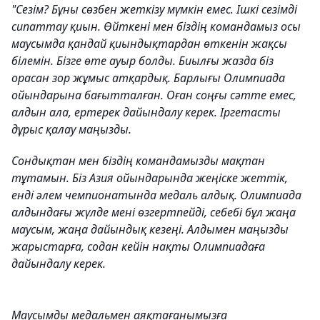
"Сезім? Бұны сөзбен жеткізу мүмкін емес. Ішкі сезімді
сипаттау қиын. Өйткені мен біздің командамыз осы
маусымда қандай қиындықтардан өткенін жақсы
білемін. Бізге өте ауыр болды. Биылғы жазда біз
орасан зор жұмыс атқардық. Барлығы Олимпиада
ойындарына бағытталған. Оған соңғы сәтте емес,
алдын ала, ертерек дайындалу керек. Іргетасты
дұрыс қалау маңызды.
Сондықтан мен біздің командамызды мақтан
тұтамын. Біз Азия ойындарында жеңіске жеттік,
енді әлем чемпионатында медаль алдық. Олимпиада
алдындағы жүлде мені өзгертпейді, себебі бұл жаңа
маусым, жаңа дайындық кезеңі. Алдымен маңызды
жарыстарға, содан кейін нақты Олимпиадаға
дайындалу керек.
Маусымды медальмен аяқтағанымызға