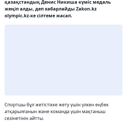
қазақстандық Денис Никиша күміс медаль
жеңіп алды, деп хабарлайды Zakon.kz
olympic.kz-ке сілтеме жасап.
Cпортшы бұл жетістікке жету үшін үлкен еңбек
атқарылғанын және команда үшін мақтаныш
сезінетінін айтты.