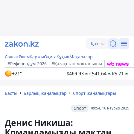
Қаз
Саясат
Әлем
Қаржы
Оқиға
Құқық
Мақалалар
#Референдум-2026
#Қазақстан мақтанышы
+21°
$
469.93
€
541.64
₽
5.71
Басты
Барлық жаңалықтар
Спорт жаңалықтары
Спорт
09:54, 16 наурыз 2025
Денис Никиша:
Командамызды мақтан