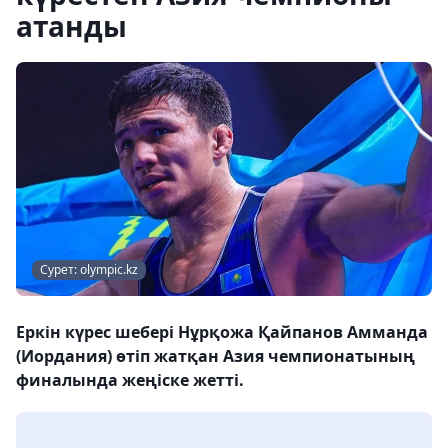
атанды
Сурет: olympic.kz
Еркін күрес шебері Нұрқожа Қайпанов Амманда
(Иордания) өтіп жатқан Азия чемпионатының
финалында жеңіске жетті.