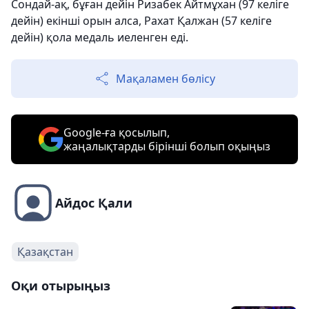
Сондай-ақ, бұған дейін Ризабек Айтмұхан (97 келіге
дейін) екінші орын алса, Рахат Қалжан (57 келіге
дейін) қола медаль иеленген еді.
Мақаламен бөлісу
Google-ға қосылып,
жаңалықтарды бірінші болып оқыңыз
Айдос Қали
Қазақстан
Оқи отырыңыз