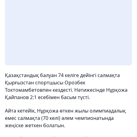
Қазақстандық балуан 74 келіге дейінгі салмақта
Қырғызстан спортшысы Орозбек
Токтомамбетовпен кездесті. Нәтижесінде Нұрқожа
Қайпанов 2:1 есебімен басым түсті.
Айта кетейік, Нұрқожа өткен жылы олимпиадалық
емес салмақта (70 келі) әлем чемпионатында
жеңіске жеткен болатын.