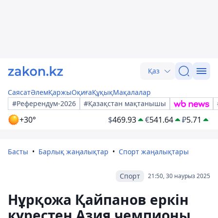
Қаз
Саясат
Әлем
Қаржы
Оқиға
Құқық
Мақалалар
#Референдум-2026
#Қазақстан мақтанышы
+30°
$
469.93
€
541.64
₽
5.71
Басты
Барлық жаңалықтар
Спорт жаңалықтары
Спорт
21:50, 30 наурыз 2025
Нұрқожа Қайпанов еркін
күрестен Азия чемпионы