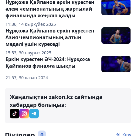
Нұрқожа Қайпанов еркін күрестен
әлем чемпионатының жартылай
финалында жеңіліп қалды
11:36, 14 қыркүйек 2025
Нұрқожа Қайпанов еркін күрестен
Азия чемпионатының алтын
медалі үшін күреседі
15:53, 30 наурыз 2025
Еркін күрестен ӘЧ-2024: Нұрқожа
Қайпанов финалға шықты
21:57, 30 қазан 2024
Жаңалықтан zakon.kz сайтында
хабардар болыңыз:
Пікірлер
0
Кіру