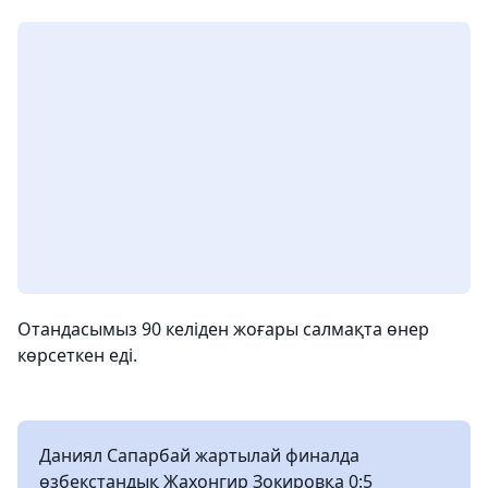
Отандасымыз 90 келіден жоғары салмақта өнер
көрсеткен еді.
Даниял Сапарбай жартылай финалда
өзбекстандық Жахонгир Зокировқа 0:5