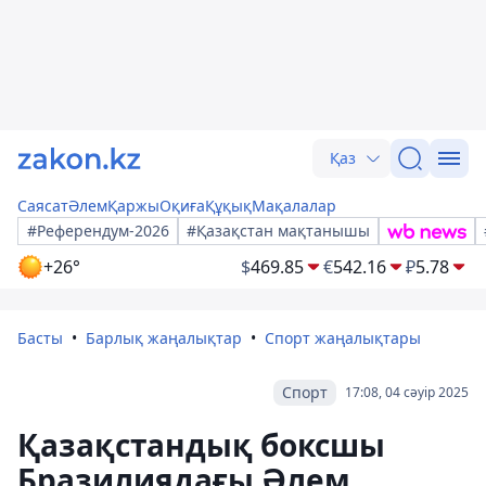
Қаз
Саясат
Әлем
Қаржы
Оқиға
Құқық
Мақалалар
#Референдум-2026
#Қазақстан мақтанышы
+26°
$
469.85
€
542.16
₽
5.78
Басты
Барлық жаңалықтар
Спорт жаңалықтары
Спорт
17:08, 04 сәуір 2025
Қазақстандық боксшы
Бразилиядағы Әлем