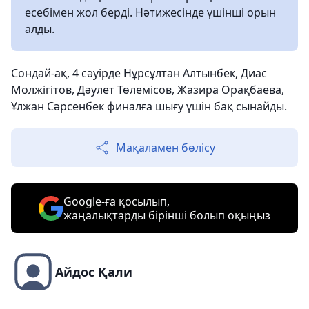
есебімен жол берді. Нәтижесінде үшінші орын
алды.
Сондай-ақ, 4 сәуірде Нұрсұлтан Алтынбек, Диас
Молжігітов, Дәулет Төлемісов, Жазира Орақбаева,
Ұлжан Сәрсенбек финалға шығу үшін бақ сынайды.
Мақаламен бөлісу
Google-ға қосылып,
жаңалықтарды бірінші болып оқыңыз
Айдос Қали