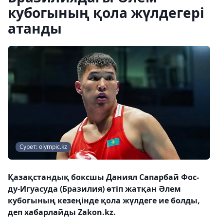
кубогының қола жүлдегері
атанды
Сурет: olympic.kz
Қазақстандық боксшы Даниял Сапарбай Фос-
ду-Игуасуда (Бразилия) өтіп жатқан Әлем
кубогының кезеңінде қола жүлдеге ие болды,
деп хабарлайды Zakon.kz.