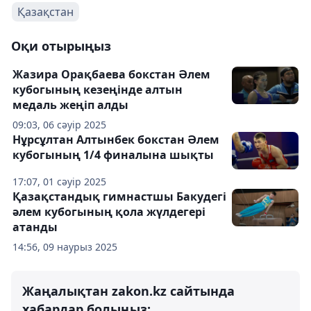
Қазақстан
Оқи отырыңыз
Жазира Орақбаева бокстан Әлем
кубогының кезеңінде алтын
медаль жеңіп алды
09:03, 06 сәуір 2025
Нұрсұлтан Алтынбек бокстан Әлем
кубогының 1/4 финалына шықты
17:07, 01 сәуір 2025
Қазақстандық гимнастшы Бакудегі
әлем кубогының қола жүлдегері
атанды
14:56, 09 наурыз 2025
Жаңалықтан zakon.kz сайтында
хабардар болыңыз: