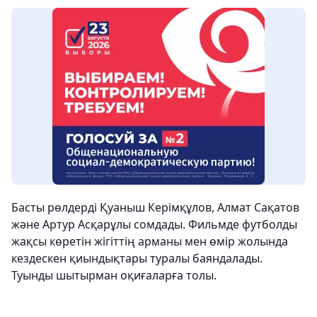
Басты рөлдерді Қуаныш Керімқұлов, Алмат Сақатов
және Артур Асқарұлы сомдады. Фильмде футболды
жақсы көретін жігіттің арманы мен өмір жолында
кездескен қиындықтары туралы баяндалады.
Туынды шытырман оқиғаларға толы.