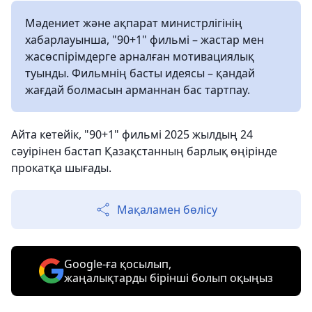
Мәдениет және ақпарат министрлігінің
хабарлауынша, "90+1" фильмі – жастар мен
жасөспірімдерге арналған мотивациялық
туынды. Фильмнің басты идеясы – қандай
жағдай болмасын арманнан бас тартпау.
Айта кетейік, "90+1" фильмі 2025 жылдың 24
сәуірінен бастап Қазақстанның барлық өңірінде
прокатқа шығады.
Мақаламен бөлісу
Google-ға қосылып,
жаңалықтарды бірінші болып оқыңыз