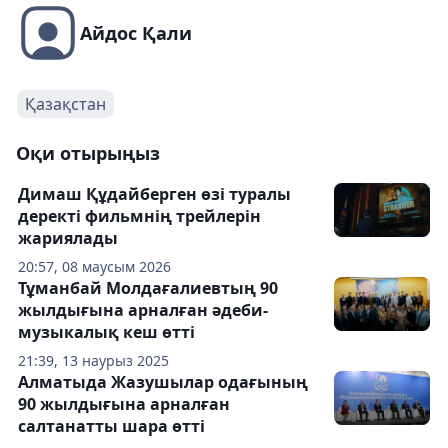
Айдос Қали
Қазақстан
Оқи отырыңыз
Димаш Құдайберген өзі туралы
деректі фильмнің трейлерін
жариялады
20:57, 08 маусым 2026
Тұманбай Молдағалиевтың 90
жылдығына арналған әдеби-
музыкалық кеш өтті
21:39, 13 наурыз 2025
Алматыда Жазушылар одағының
90 жылдығына арналған
салтанатты шара өтті