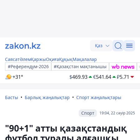
Қаз
Саясат
Әлем
Қаржы
Оқиға
Құқық
Мақалалар
#Референдум-2026
#Қазақстан мақтанышы
+31°
$
469.93
€
541.64
₽
5.71
Басты
Барлық жаңалықтар
Спорт жаңалықтары
Спорт
19:04, 22 сәуір 2025
"90+1" атты қазақстандық
футбол туралы алғашқы