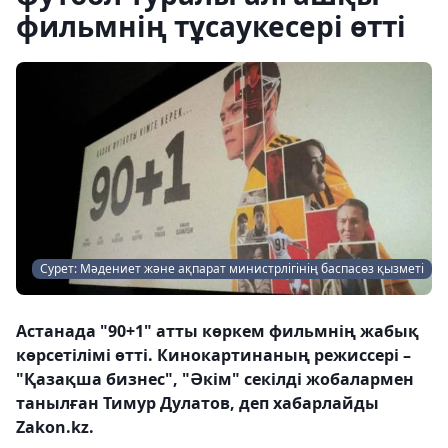
фильмнің тұсаукесері өтті
Сурет: Мәдениет және ақпарат министрлігінің баспасөз қызметі
Астанада "90+1" атты көркем фильмнің жабық
көрсетілімі өтті. Кинокартинаның режиссері –
"Қазақша бизнес", "Әкім" секілді жобалармен
танылған Тимур Дулатов, деп хабарлайды
Zakon.kz.