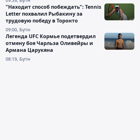
09:39, Бүгін
"Находит способ побеждать": Tennis
Letter похвалил Рыбакину за
трудовую победу в Торонто
09:00, Бүгін
Легенда UFC Кормье подетвердил
отмену боя Чарльза Оливейры и
Армана Царукяна
08:19, Бүгін