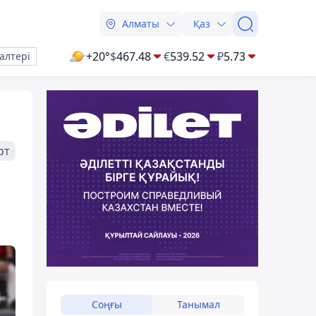
Алматы
Қаз
+20°
$
467.48
€
539.52
₽
5.73
алтері
рт
Соңғы
Танымал