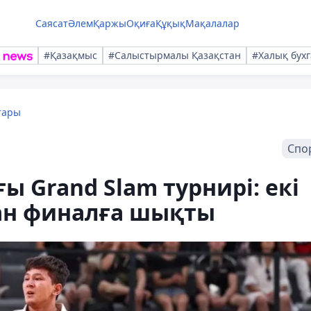
Саясат
Әлем
Қаржы
Оқиға
Құқық
Мақалалар
#Қазақмыс
#Салыстырмалы Қазақстан
#Халық бухг
тары
Спо
 Grand Slam турнирі: екі
ан финалға шықты