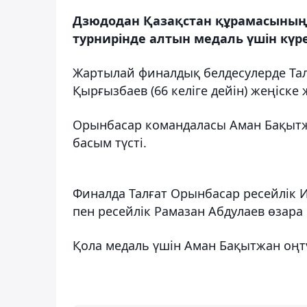
Дзюдодан Қазақстан құрамасының ек
турнирінде алтын медаль үшін күре
Жартылай финалдық белдесулерде Талғ
Қырғызбаев (66 келіге дейін) жеңіске ж
Орынбасар командаласы Аман Бақытж
басым түсті.
Финалда Талғат Орынбасар ресейлік И
пен ресейлік Рамазан Абдулаев өзар
Қола медаль үшін Аман Бақытжан оңт