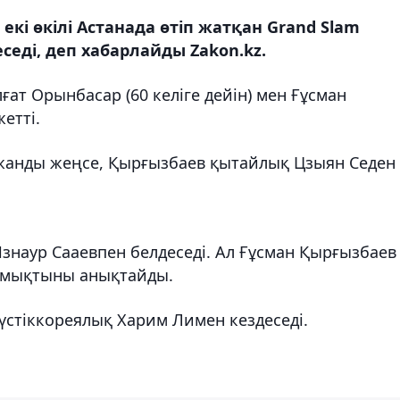
і өкілі Астанада өтіп жатқан Grand Slam
седі, деп хабарлайды Zakon.kz.
ат Орынбасар (60 келіге дейін) мен Ғұсман
етті.
анды жеңсе, Қырғызбаев қытайлық Цзыян Седен
знаур Сааевпен белдеседі. Ал Ғұсман Қырғызбаев
а мықтыны анықтайды.
үстіккореялық Харим Лимен кездеседі.