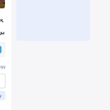
ық
ды
Кіру
у