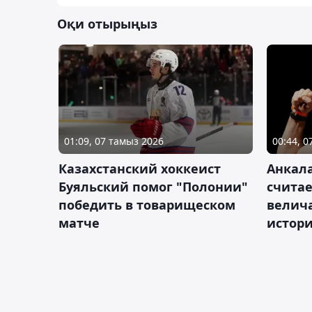
Оқи отырыңыз
01:09, 07 тамыз 2026
00:44, 
Казахстанский хоккеист
Анкала
Буяльский помог "Полонии"
счита
победить в товарищеском
велич
матче
истор