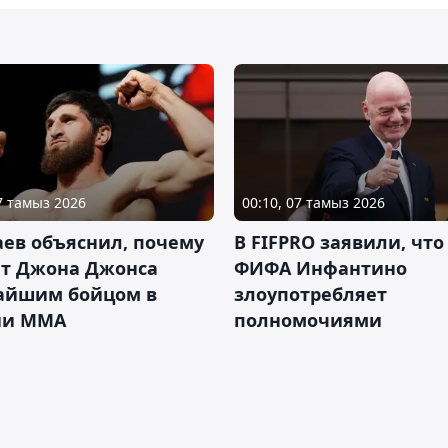
07 тамыз 2026
00:10, 07 тамыз 2026
ев объяснил, почему
В FIFPRO заявили, что
ет Джона Джонса
ФИФА Инфантино
айшим бойцом в
злоупотребляет
ии ММА
полномочиями