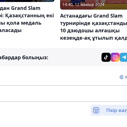
14:40, 12 мамыр 2024
дан Grand Slam
і: Қазақстанның екі
Астанадағы Grand Slam
ны қола медаль
турнирінде қазақстанд
таласады
10 дзюдошы алғашқы
кезеңде-ақ ұтылып қал
абардар болыңыз:
Пікір жаз