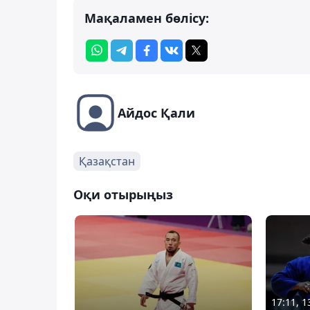
Мақаламен бөлісу:
Айдос Қали
Қазақстан
Оқи отырыңыз
17:11, 1