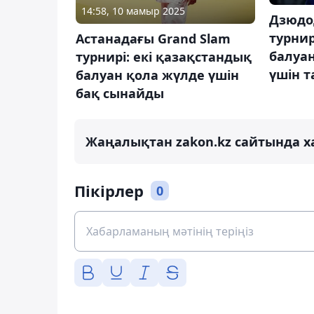
14:58, 10 мамыр 2025
Дзюдо
турнир
Астанадағы Grand Slam
балуа
турнирі: екі қазақстандық
үшін 
балуан қола жүлде үшін
бақ сынайды
Жаңалықтан zakon.kz сайтында х
Пікірлер
0