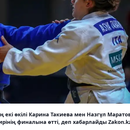
екі өкілі Карина Такиева мен Назгүл Марато
ирінің финалына өтті, деп хабарлайды Zakon.kz