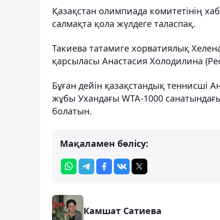
Қазақстан олимпиада комитетінің хаб
салмақта қола жүлдеге таласпақ.
Такиева татамиге хорватиялық Хелен
қарсыласы Анастасия Холодилина (Рес
Бұған дейін қазақстандық теннисші А
жұбы Ухандағы WTA-1000 санатындағ
болатын.
Мақаламен бөлісу:
Камшат Сатиева