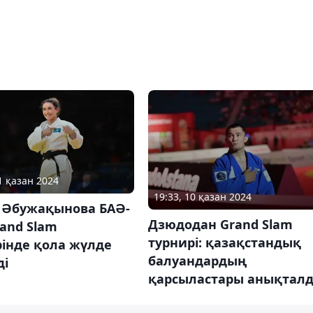
1 қазан 2024
19:33, 10 қазан 2024
 Әбужақынова БАӘ-
Дзюдодан Grand Slam
rand Slam
турнирі: қазақстандық
інде қола жүлде
балуандардың
ді
қарсыластары анықтал