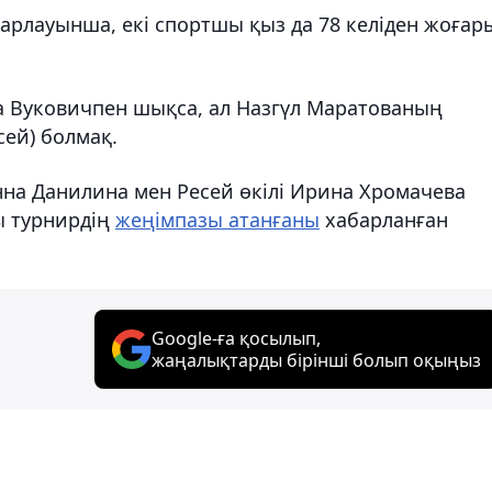
арлауынша, екі спортшы қыз да 78 келіден жоғар
а Вуковичпен шықса, ал Назгүл Маратованың
ей) болмақ.
нна Данилина мен Ресей өкілі Ирина Хромачева
ы турнирдің
жеңімпазы атанғаны
хабарланған
Google-ға қосылып,
жаңалықтарды бірінші болып оқыңыз