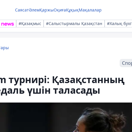
Саясат
Әлем
Қаржы
Оқиға
Құқық
Мақалалар
#Қазақмыс
#Салыстырмалы Қазақстан
#Халық бухг
тары
Спо
m турнирі: Қазақстанның
едаль үшін таласады