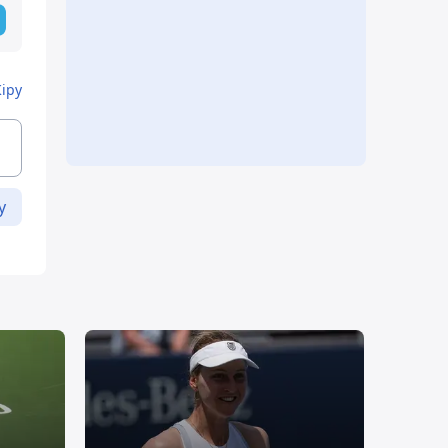
Кіру
у