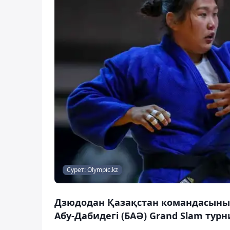
Сурет: Оlympic.kz
Дзюдодан Қазақстан командасының 
Абу-Дабидегі (БАӘ) Grand Slam турн