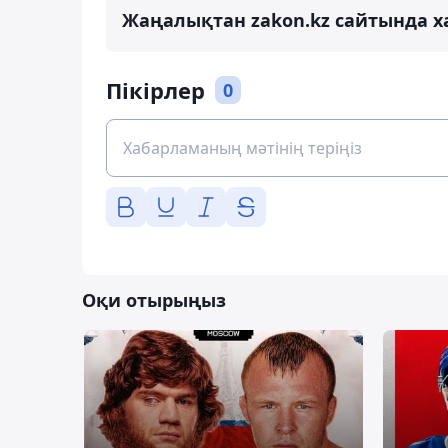
Жаңалықтан zakon.kz сайтында х
Пікірлер
0
Оқи отырыңыз