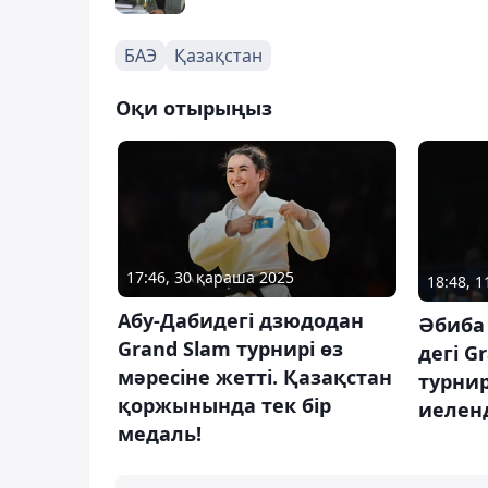
БАЭ
Қазақстан
Оқи отырыңыз
17:46, 30 қараша 2025
18:48, 1
Абу-Дабидегі дзюдодан
Әбиба
Grand Slam турнирі өз
дегі G
мәресіне жетті. Қазақстан
турнир
қоржынында тек бір
иелен
медаль!