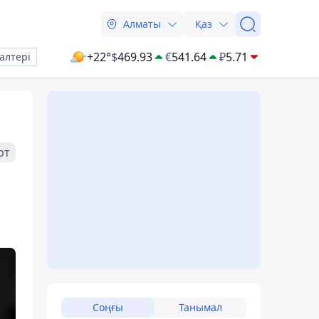
Алматы
Қаз
+22°
$
469.93
€
541.64
₽
5.71
алтері
рт
Соңғы
Танымал