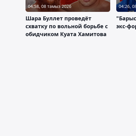
04:58, 08 тамыз 2026
04:26, 
Шара Буллет проведёт
"Барыс
схватку по вольной борьбе с
экс-фо
обидчиком Куата Хамитова