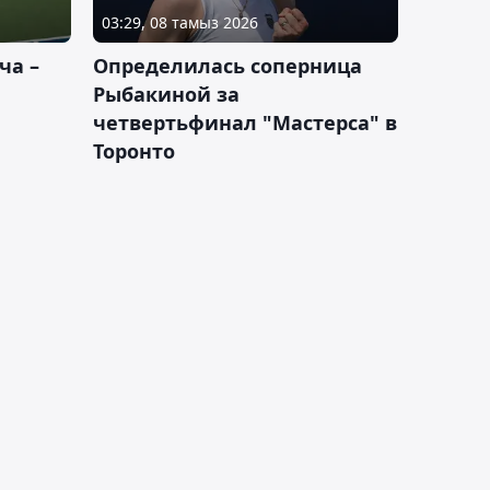
03:29, 08 тамыз 2026
ча –
Определилась соперница
Рыбакиной за
четвертьфинал "Мастерса" в
Торонто