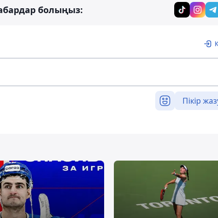
абардар болыңыз:
Пікір жаз