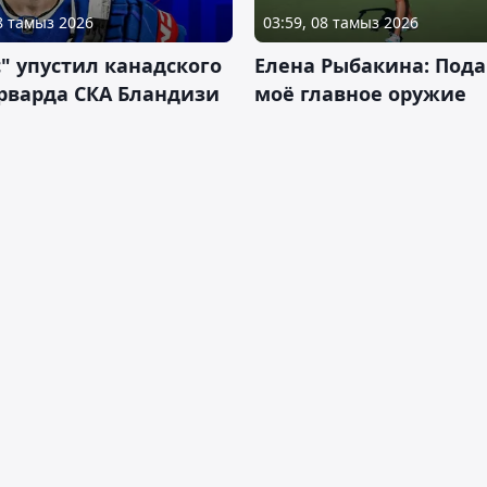
08 тамыз 2026
03:59, 08 тамыз 2026
" упустил канадского
Елена Рыбакина: Пода
рварда СКА Бландизи
моё главное оружие