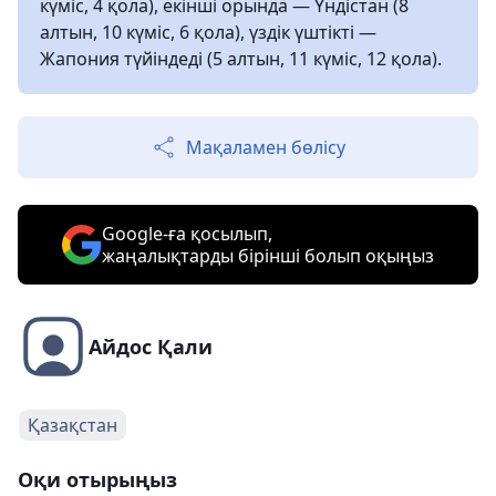
күміс, 4 қола), екінші орында — Үндістан (8
алтын, 10 күміс, 6 қола), үздік үштікті —
Жапония түйіндеді (5 алтын, 11 күміс, 12 қола).
Мақаламен бөлісу
Google-ға қосылып,
жаңалықтарды бірінші болып оқыңыз
Айдос Қали
Қазақстан
Оқи отырыңыз