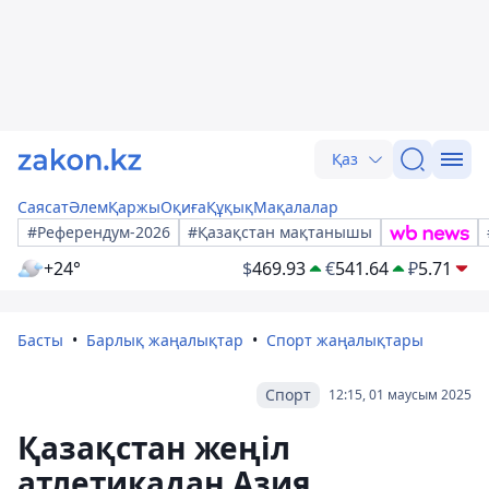
Қаз
Саясат
Әлем
Қаржы
Оқиға
Құқық
Мақалалар
#Референдум-2026
#Қазақстан мақтанышы
+24°
$
469.93
€
541.64
₽
5.71
Басты
Барлық жаңалықтар
Спорт жаңалықтары
Спорт
12:15, 01 маусым 2025
Қазақстан жеңіл
атлетикадан Азия