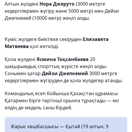
Алтын жүлдені
Нора Джеруто
(3000 метрге
кедергілермен жүгіру және 5000 метр) мен Дейзи
Джепкемей (10000 метр) жеңіп алды.
Күміс жүлдеге биіктікке секіруден
Елизавета
Матвеева
қол жеткізді.
Қола жүлдені
Ясмина Тоқсанбаева
20
шақырымдық спорттық жүрісте жеңіп алды.
Сонымен қатар
Дейзи Джепкемей
3000 метрге
кедергілермен жүгіруден де қола жүлдегер атанды.
Командалық есеп бойынша Қазақстан құрамасы
Қатармен бірге төртінші орынға тұрақтады — екі
елдің де медаль саны бірдей.
Жарыс көшбасшысы — Қытай (19 алтын, 9