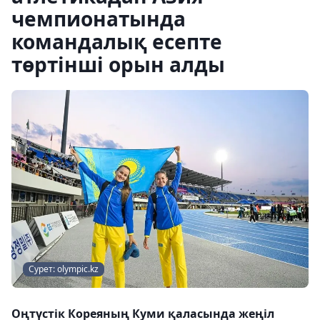
чемпионатында
командалық есепте
төртінші орын алды
Сурет: olympic.kz
Оңтүстік Кореяның Куми қаласында жеңіл