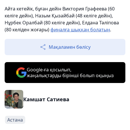
Айта кетейік, бұған дейін Виктория Графеева (60
келіге дейін), Назым Қызайбай (48 келіге дейін),
Нұрбек Оралбай (80 келіге дейін), Елдана Тәліпова
(80 келіден жоғары)
финалға шыққан болатын
.
Мақаламен бөлісу
Google-ға қосылып,
жаңалықтарды бірінші болып оқыңыз
Камшат Сатиева
Астана