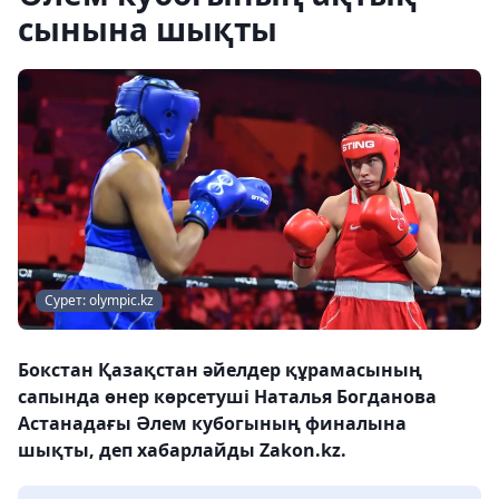
сынына шықты
Сурет: olympic.kz
Бокстан Қазақстан әйелдер құрамасының
сапында өнер көрсетуші Наталья Богданова
Астанадағы Әлем кубогының финалына
шықты, деп хабарлайды Zakon.kz.