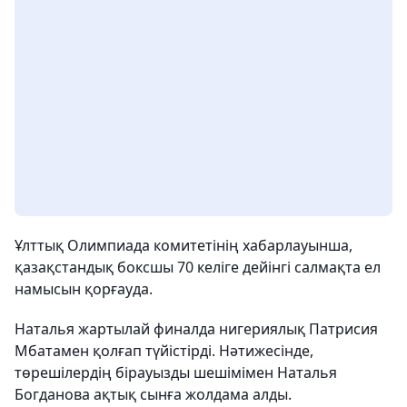
Ұлттық Олимпиада комитетінің хабарлауынша,
қазақстандық боксшы 70 келіге дейінгі салмақта ел
намысын қорғауда.
Наталья жартылай финалда нигериялық Патрисия
Мбатамен қолғап түйістірді. Нәтижесінде,
төрешілердің бірауызды шешімімен Наталья
Богданова ақтық сынға жолдама алды.