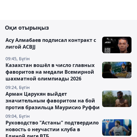
Оқи отырыңыз
Асу Алмабаев подписал контракт с
лигой ACBJJ
09:45, Бүгін
Казахстан вошёл в число главных
фаворитов на медали Всемирной
шахматной олимпиады 2026
09:24, Бүгін
Арман Царукян выйдет
значительным фаворитом на бой
против бразильца Маурисио Руффи
09:04, Бүгін
Руководство "Астаны" подтвердило
новость о неучастии клуба в
Единой лиге ВТБ