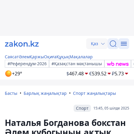
Қаз
Саясат
Әлем
Қаржы
Оқиға
Құқық
Мақалалар
#Референдум-2026
#Қазақстан мақтанышы
+29°
$
467.48
€
539.52
₽
5.73
Басты
Барлық жаңалықтар
Спорт жаңалықтары
Спорт
15:45, 05 шілде 2025
Наталья Богданова бокстан
Әлем кубогының ақтық