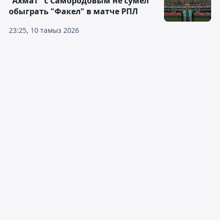
"Ахмат" с Самородовым не сумел
обыграть "Факел" в матче РПЛ
23:25, 10 тамыз 2026