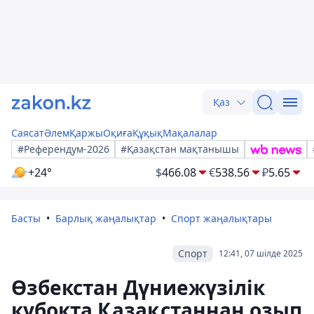
Қаз
Саясат
Әлем
Қаржы
Оқиға
Құқық
Мақалалар
#Референдум-2026
#Қазақстан мақтанышы
+24°
$
466.08
€
538.56
₽
5.65
Басты
Барлық жаңалықтар
Спорт жаңалықтары
Спорт
12:41, 07 шілде 2025
Өзбекстан Дүниежүзілік
кубокта Қазақстаннан озып