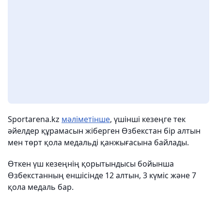
Sportarena.kz
мәліметінше
, үшінші кезеңге тек
әйелдер құрамасын жіберген Өзбекстан бір алтын
мен төрт қола медальді қанжығасына байлады.
Өткен үш кезеңнің қорытындысы бойынша
Өзбекстанның еншісінде 12 алтын, 3 күміс және 7
қола медаль бар.