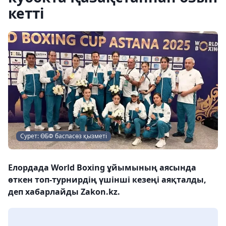
кетті
Сурет: ӨБФ баспасөз қызметі
Елордада World Boxing ұйымының аясында
өткен топ-турнирдің үшінші кезеңі аяқталды,
деп хабарлайды Zakon.kz.