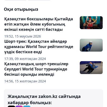
Оқи отырыңыз
Қазақстан боксшылары Қытайда
өтіп жатқан Әлем кубогының
екінші кезеңін сәтті бастады
19:52, 15 маусым 2026
Шорт-трек: Қазақстан әйелдер
құрамасы World Tour рейтингінде
үздік бестікке енді
17:39, 09 желтоқсан 2024
Қазақстандық шорт-трекшілер
Сеулдегі World Tour турнирінде
бесінші орынды иеленді
14:56, 15 желтоқсан 2024
Жаңалықтан zakon.kz сайтында
хабардар болыңыз: