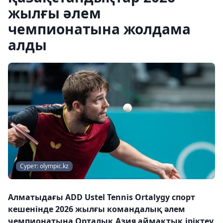
жылғы әлем
чемпионатына жолдама
алды
Сурет: olympic.kz
Алматыдағы ADD Ustel Tennis Ortalygy спорт
кешенінде 2026 жылғы командалық әлем
чемпионатына Орталық Азия аймақтық іріктеу