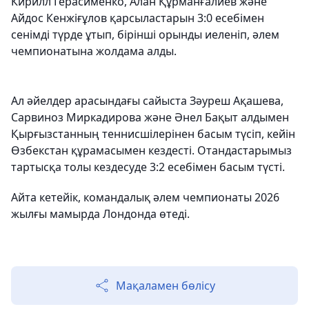
Кирилл Герасименко, Алан Құрманғалиев және
Айдос Кенжіғұлов қарсыластарын 3:0 есебімен
сенімді түрде ұтып, бірінші орынды иеленіп, әлем
чемпионатына жолдама алды.
Ал әйелдер арасындағы сайыста Зәуреш Ақашева,
Сарвиноз Миркадирова және Әнел Бақыт алдымен
Қырғызстанның теннисшілерінен басым түсіп, кейін
Өзбекстан құрамасымен кездесті. Отандастарымыз
тартысқа толы кездесуде 3:2 есебімен басым түсті.
Айта кетейік, командалық әлем чемпионаты 2026
жылғы мамырда Лондонда өтеді.
Мақаламен бөлісу