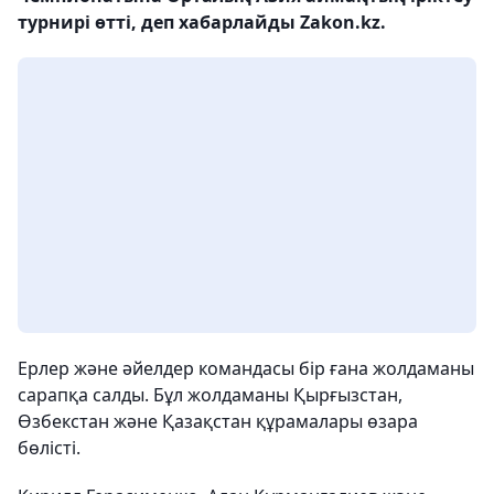
турнирі өтті, деп хабарлайды Zakon.kz.
Ерлер және әйелдер командасы бір ғана жолдаманы
сарапқа салды. Бұл жолдаманы Қырғызстан,
Өзбекстан және Қазақстан құрамалары өзара
бөлісті.