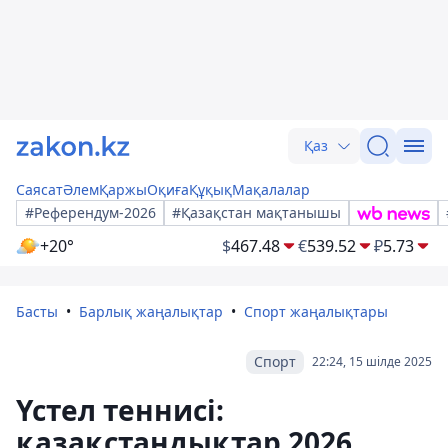
Қаз
Саясат
Әлем
Қаржы
Оқиға
Құқық
Мақалалар
#Референдум-2026
#Қазақстан мақтанышы
+20°
$
467.48
€
539.52
₽
5.73
Басты
Барлық жаңалықтар
Спорт жаңалықтары
Спорт
22:24, 15 шілде 2025
Үстел теннисі:
қазақстандықтар 2026