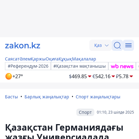
Қаз
Саясат
Әлем
Қаржы
Оқиға
Құқық
Мақалалар
#Референдум-2026
#Қазақстан мақтанышы
+27°
$
469.85
€
542.16
₽
5.78
Басты
Барлық жаңалықтар
Спорт жаңалықтары
Спорт
01:10, 23 шілде 2025
Қазақстан Германиядағы
жазғы Универсиадада