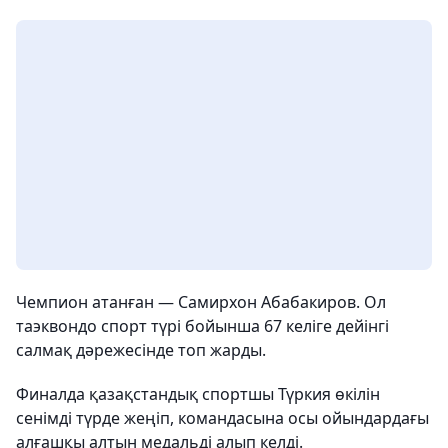
Чемпион атанған — Самирхон Абабакиров. Ол
таэквондо спорт түрі бойынша 67 келіге дейінгі
салмақ дәрежесінде топ жарды.
Финалда қазақстандық спортшы Түркия өкілін
сенімді түрде жеңіп, командасына осы ойындардағы
алғашқы алтын медальді алып келді.