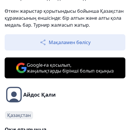
Өткен жарыстар қорытындысы бойынша Қазақстан
құрамасының еншісінде: бір алтын және алты қола
медаль бар. Турнир жалғасып жатыр.
Мақаламен бөлісу
Google-ға қосылып,
жаңалықтарды бірінші болып оқыңыз
Айдос Қали
Қазақстан
Оқи отырыңыз