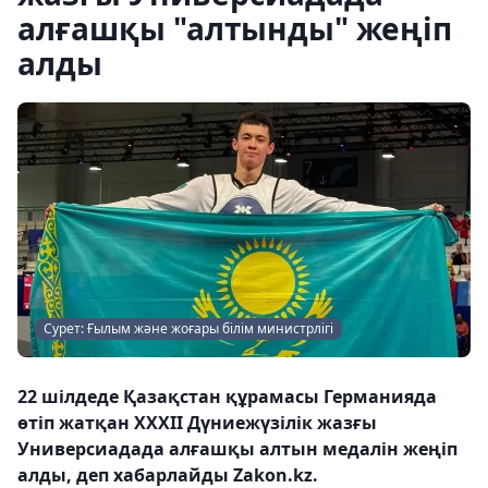
алғашқы "алтынды" жеңіп
алды
Сурет: Ғылым және жоғары білім министрлігі
22 шілдеде Қазақстан құрамасы Германияда
өтіп жатқан XXXII Дүниежүзілік жазғы
Универсиадада алғашқы алтын медалін жеңіп
алды, деп хабарлайды Zakon.kz.