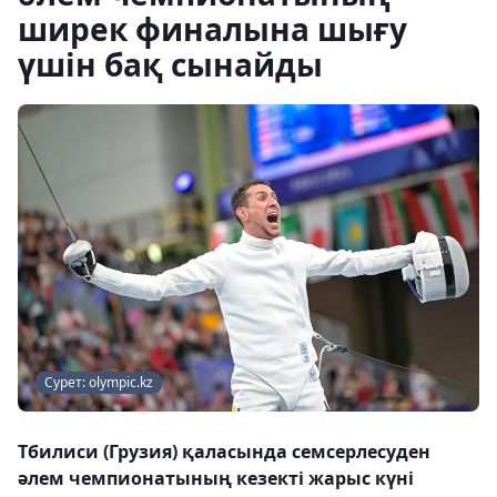
ширек финалына шығу
үшін бақ сынайды
Сурет: olympic.kz
Тбилиси (Грузия) қаласында семсерлесуден
әлем чемпионатының кезекті жарыс күні