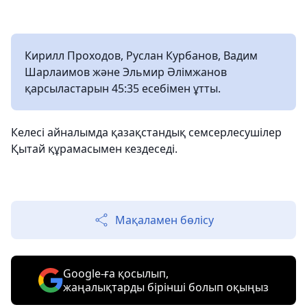
Кирилл Проходов, Руслан Курбанов, Вадим
Шарлаимов және Эльмир Әлімжанов
қарсыластарын 45:35 есебімен ұтты.
Келесі айналымда қазақстандық семсерлесушілер
Қытай құрамасымен кездеседі.
Мақаламен бөлісу
Google-ға қосылып,
жаңалықтарды бірінші болып оқыңыз