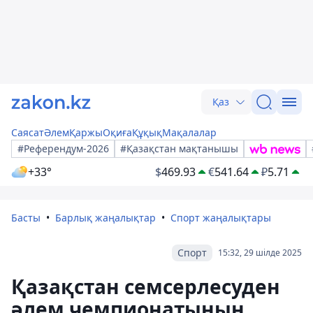
Қаз
Саясат
Әлем
Қаржы
Оқиға
Құқық
Мақалалар
#Референдум-2026
#Қазақстан мақтанышы
+33°
$
469.93
€
541.64
₽
5.71
Басты
Барлық жаңалықтар
Спорт жаңалықтары
Спорт
15:32, 29 шілде 2025
Қазақстан семсерлесуден
әлем чемпионатының