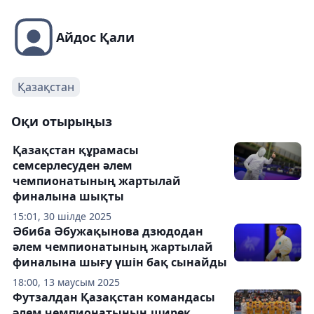
Айдос Қали
Қазақстан
Оқи отырыңыз
Қазақстан құрамасы
семсерлесуден әлем
чемпионатының жартылай
финалына шықты
15:01, 30 шілде 2025
Әбиба Әбужақынова дзюдодан
әлем чемпионатының жартылай
финалына шығу үшін бақ сынайды
18:00, 13 маусым 2025
Футзалдан Қазақстан командасы
әлем чемпионатының ширек