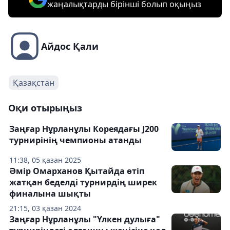
жаңалықтарды бірінші болып оқыңыз
Айдос Қали
Қазақстан
Оқи отырыңыз
Заңғар Нұрланұлы Кореядағы J200
турнирінің чемпионы атанды
11:38, 05 қазан 2025
Әмір Омарханов Қытайда өтіп
жатқан беделді турнирдің ширек
финалына шықты
21:15, 03 қазан 2024
Заңғар Нұрланұлы "Үлкен дулыға"