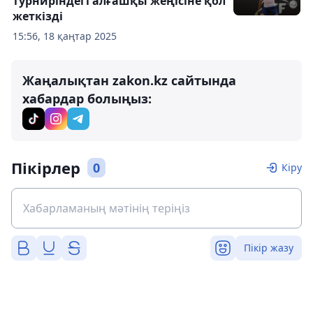
турниріндегі алғашқы жеңісіне қол
жеткізді
15:56, 18 қаңтар 2025
Жаңалықтан zakon.kz сайтында
хабардар болыңыз:
Пікірлер
0
Кіру
Пікір жазу