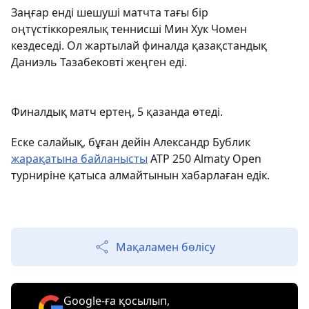
Заңғар енді шешуші матчта тағы бір
оңтүстіккореялық теннисші Мин Хук Чомен
кездеседі. Ол жартылай финалда қазақстандық
Даниэль Тазабековті жеңген еді.
Финалдық матч ертең, 5 қазанда өтеді.
Еске салайық, бұған дейін Александр Бублик
жарақатына байланысты
ATP 250 Almaty Open
турниріне қатыса алмайтынын хабарлаған едік.
Мақаламен бөлісу
Google-ға қосылып,