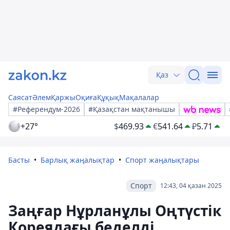
Қаз
Саясат
Әлем
Қаржы
Оқиға
Құқық
Мақалалар
#Референдум-2026
#Қазақстан мақтанышы
+27°
$
469.93
€
541.64
₽
5.71
Басты
Барлық жаңалықтар
Спорт жаңалықтары
Спорт
12:43, 04 қазан 2025
Заңғар Нұрланұлы Оңтүстік
Кореядағы беделді