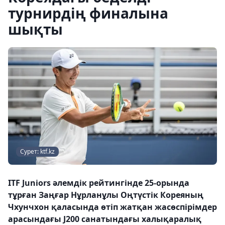
турнирдің финалына
шықты
Сурет: ktf.kz
ITF Juniors әлемдік рейтингінде 25-орында
тұрған Заңғар Нұрланұлы Оңтүстік Кореяның
Чхунчхон қаласында өтіп жатқан жасөспірімдер
арасындағы J200 санатындағы халықаралық