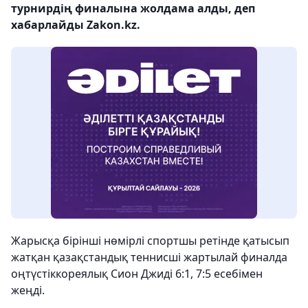
турнирдің финалына жолдама алды, деп
хабарлайды Zakon.kz.
Жарысқа бірінші нөмірлі спортшы ретінде қатысып
жатқан қазақстандық теннисші жартылай финалда
оңтүстіккореялық Сион Джиді 6:1, 7:5 есебімен
жеңді.