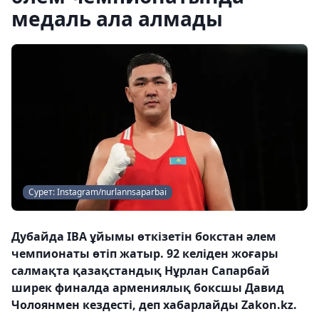
медаль ала алмады
Сурет: Instagram/nurlannsaparbai
Дубайда IBA ұйымы өткізетін бокстан әлем
чемпионаты өтіп жатыр. 92 келіден жоғары
салмақта қазақстандық Нұрлан Сапарбай
ширек финалда армениялық боксшы Давид
Чолоянмен кездесті, деп хабарлайды Zakon.kz.