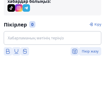
хабардар болыңыз:
Пікірлер
0
Кіру
Пікір жазу