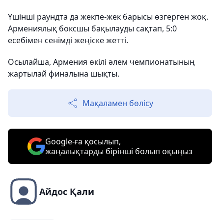
Үшінші раундта да жекпе-жек барысы өзгерген жоқ.
Армениялық боксшы бақылауды сақтап, 5:0
есебімен сенімді жеңіске жетті.
Осылайша, Армения өкілі әлем чемпионатының
жартылай финалына шықты.
Мақаламен бөлісу
Google-ға қосылып,
жаңалықтарды бірінші болып оқыңыз
Айдос Қали