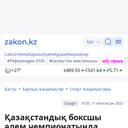
Қаз
Саясат
Әлем
Қаржы
Оқиға
Құқық
Мақалалар
#Референдум-2026
#Қазақстан мақтанышы
+27°
$
469.93
€
541.64
₽
5.71
Басты
Барлық жаңалықтар
Спорт жаңалықтары
Спорт
18:30, 11 желтоқсан 2025
Қазақстандық боксшы
әлем чемпионатында