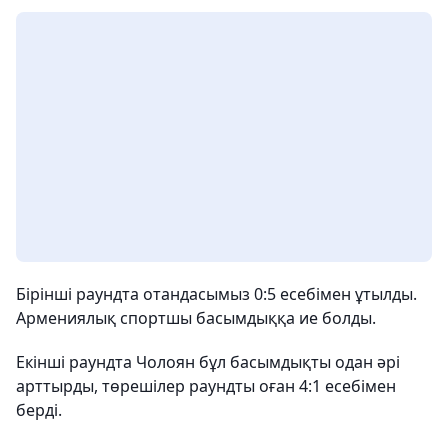
Бірінші раундта отандасымыз 0:5 есебімен ұтылды.
Армениялық спортшы басымдыққа ие болды.
Екінші раундта Чолоян бұл басымдықты одан әрі
арттырды, төрешілер раундты оған 4:1 есебімен
берді.