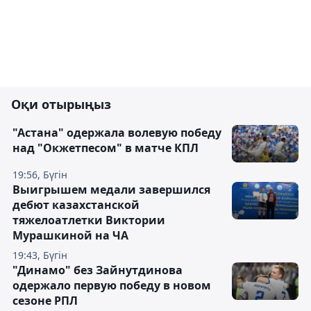
Оқи отырыңыз
"Астана" одержала волевую победу
над "Окжетпесом" в матче КПЛ
19:56, Бүгін
Выигрышем медали завершился
дебют казахстанской
тяжелоатлетки Виктории
Мурашкиной на ЧА
19:43, Бүгін
"Динамо" без Зайнутдинова
одержало первую победу в новом
сезоне РПЛ