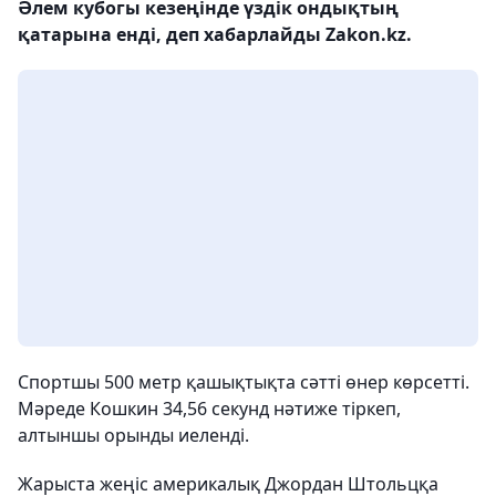
Әлем кубогы кезеңінде үздік ондықтың
қатарына енді, деп хабарлайды Zakon.kz.
Спортшы 500 метр қашықтықта сәтті өнер көрсетті.
Мәреде Кошкин 34,56 секунд нәтиже тіркеп,
алтыншы орынды иеленді.
Жарыста жеңіс америкалық Джордан Штольцқа