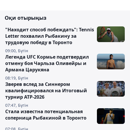
Оқи отырыңыз
"Находит способ побеждать": Tennis
Letter похвалил Рыбакину за
трудовую победу в Торонто
09:00, Бүгін
Легенда UFC Кормье подетвердил
отмену боя Чарльза Оливейры и
Армана Царукяна
08:19, Бүгін
Зверев вслед за Синнером
квалифицировался на Итоговый
турнир ATP-2026
07:47, Бүгін
Cтала известна потенциальная
соперница Рыбакиной в Торонто
07:08, Бүгін