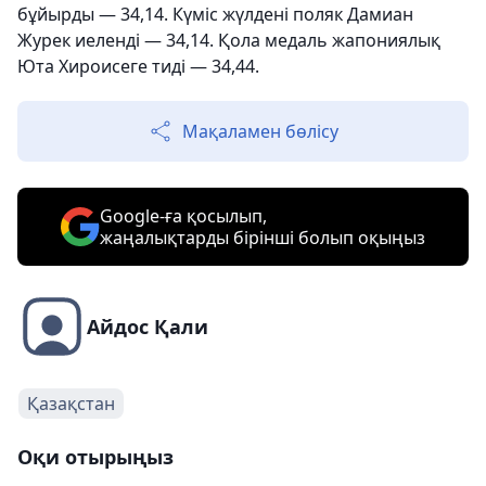
бұйырды — 34,14. Күміс жүлдені поляк Дамиан
Журек иеленді — 34,14. Қола медаль жапониялық
Юта Хироисеге тиді — 34,44.
Мақаламен бөлісу
Google-ға қосылып,
жаңалықтарды бірінші болып оқыңыз
Айдос Қали
Қазақстан
Оқи отырыңыз