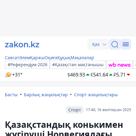
Қаз
Саясат
Әлем
Қаржы
Оқиға
Құқық
Мақалалар
#Референдум-2026
#Қазақстан мақтанышы
+31°
$
469.93
€
541.64
₽
5.71
Басты
Барлық жаңалықтар
Спорт жаңалықтары
Спорт
17:40, 16 желтоқсан 2025
Қазақстандық конькимен
жүгіруші Норвегиядағы