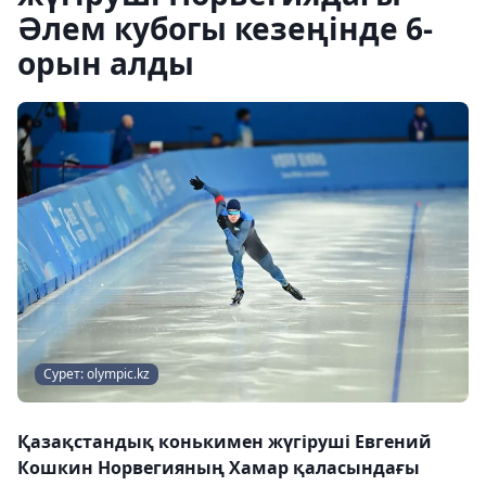
Әлем кубогы кезеңінде 6-
орын алды
Сурет: olympic.kz
Қазақстандық конькимен жүгіруші Евгений
Кошкин Норвегияның Хамар қаласындағы