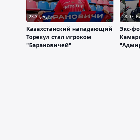
23:34, Бүгін
23:07, Б
Казахстанский нападающий
Экс-фо
Торекул стал игроком
Камара
"Барановичей"
"Адми