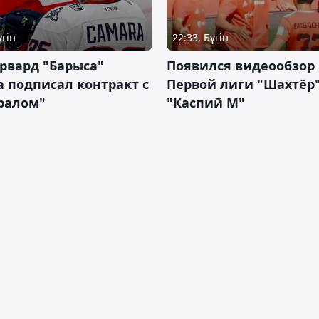
үгін
22:33, Бүгін
рвард "Барыса"
Появился видеообзор
 подписал контракт с
Первой лиги "Шахтёр"
ралом"
"Каспий М"