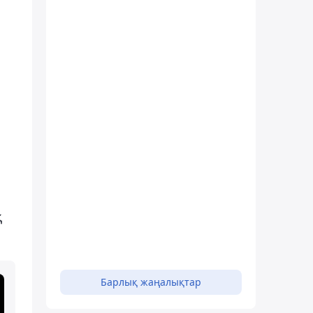
.
қ
Барлық жаңалықтар