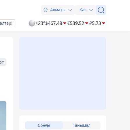
Алматы
Қаз
+23°
$
467.48
€
539.52
₽
5.73
алтері
рт
і
Соңғы
Танымал