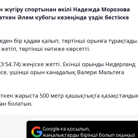
 жүгіру спортынан өкілі Надежда Морозова
кен Әлем кубогы кезеңінде үздік бестікке
ен бір қадам қалып, төртінші орынға тұрақтады
жетіп, төртінші нәтиже көрсетті.
3:54.74) жеңіске жетті. Екінші орынды Нидерланд
нсе, үшінші орын канадалық Валери Мальтеға
 өткен жарыста 500 метр қашықтықта қазақстанды
ан болатын.
Google-ға қосылып,
жаңалықтарды бірінші болып оқыңыз