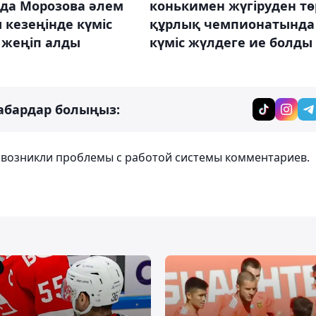
да Морозова әлем
конькимен жүгіруден тө
 кезеңінде күміс
құрлық чемпионатында
 жеңіп алды
күміс жүлдеге ие болды
абардар болыңыз:
т возникли проблемы с работой системы комментариев.