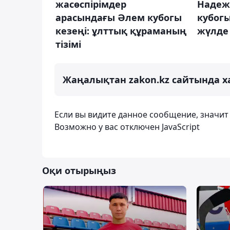
жасөспірімдер
Надеж
арасындағы Әлем кубогы
кубогы
кезеңі: ұлттық құраманың
жүлде
тізімі
Жаңалықтан zakon.kz сайтында х
Если вы видите данное сообщение, значи
Возможно у вас отключен JavaScript
Оқи отырыңыз