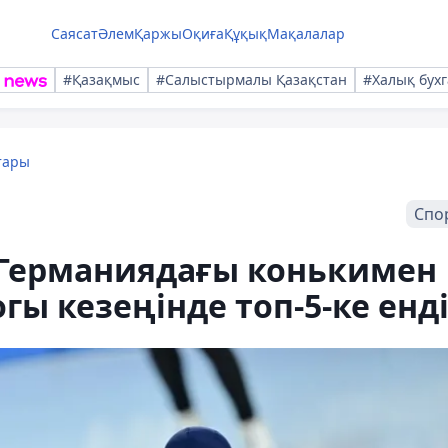
Саясат
Әлем
Қаржы
Оқиға
Құқық
Мақалалар
#Қазақмыс
#Салыстырмалы Қазақстан
#Халық бухг
тары
Спо
Германиядағы конькимен
гы кезеңінде топ-5-ке енд