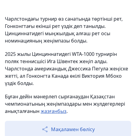
Чарлстондағы турнир өз санатында төртінші рет,
Гонконгтағы екінші рет үздік деп танылды.
Цинциннатидегі мыңжылдық алғаш рет осы
номинацияның жеңімпазы болды.
2025 жылы Цинциннатидегі WTA-1000 турнирін
поляк теннисшісі Ига Швентек жеңіп алды.
Чарлстонда американдық Джессика Пегула жеңіске
жетті, ал Гонконгта Канада өкілі Виктория Мбоко
үздік болды.
Бұған дейін мәнерлеп сырғанаудан Қазақстан
чемпионатының жеңімпаздары мен жүлдегерлері
анықталғанын
жазғанбыз
.
Мақаламен бөлісу