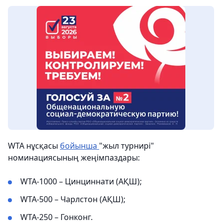
WTA нұсқасы
бойынша
"жыл турнирі"
номинациясының жеңімпаздары:
WTA-1000 – Цинциннати (АҚШ);
WTA-500 – Чарлстон (АҚШ);
WTA-250 – Гонконг.