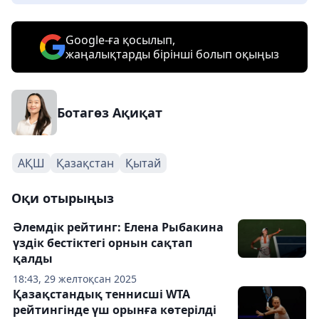
Google-ға қосылып,
жаңалықтарды бірінші болып оқыңыз
Ботагөз Ақиқат
АҚШ
Қазақстан
Қытай
Оқи отырыңыз
Әлемдік рейтинг: Елена Рыбакина
үздік бестіктегі орнын сақтап
қалды
18:43, 29 желтоқсан 2025
Қазақстандық теннисші WTA
рейтингінде үш орынға көтерілді