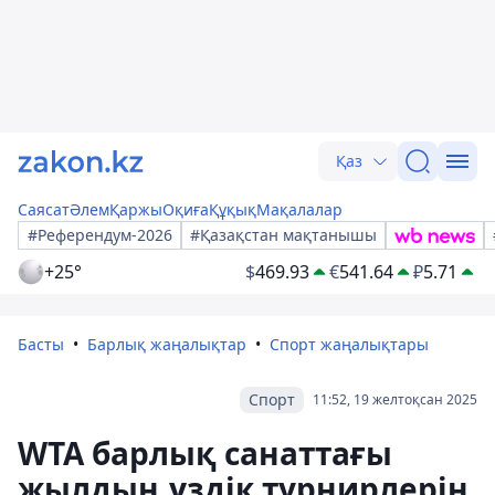
Қаз
Саясат
Әлем
Қаржы
Оқиға
Құқық
Мақалалар
#Референдум-2026
#Қазақстан мақтанышы
+25°
$
469.93
€
541.64
₽
5.71
Басты
Барлық жаңалықтар
Спорт жаңалықтары
Спорт
11:52, 19 желтоқсан 2025
WTA барлық санаттағы
жылдың үздік турнирлерін