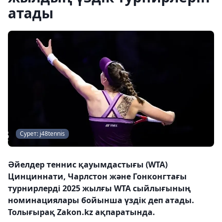
атады
Сурет: j48tennis
Әйелдер теннис қауымдастығы (WTA)
Цинциннати, Чарлстон және Гонконгтағы
турнирлерді 2025 жылғы WTA сыйлығының
номинациялары бойынша үздік деп атады.
Толығырақ Zakon.kz ақпаратында.