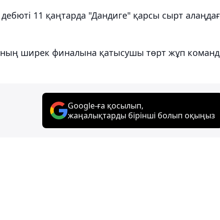
дебюті 11 қаңтарда "Дандиге" қарсы сырт алаңда
гының ширек финалына қатысушы төрт жұп команд
Google-ға қосылып,
жаңалықтарды бірінші болып оқыңыз