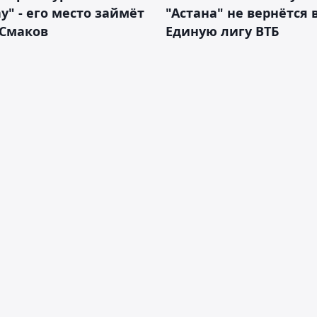
у" - его место займёт
"Астана" не вернётся 
 Смаков
Единую лигу ВТБ