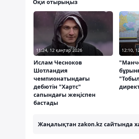
Оқи отырыңыз
11:24, 12 қаңтар 2026
12:10, 
Ислам Чесноков
"Манч
Шотландия
бұрын
чемпионатындағы
"Тобы
дебютін "Хартс"
дирек
сапындағы жеңіспен
бастады
Жаңалықтан zakon.kz сайтында х