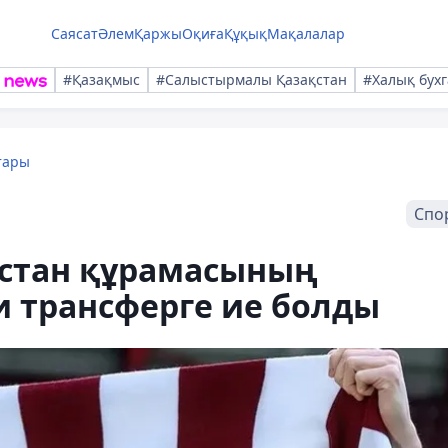
Саясат
Әлем
Қаржы
Оқиға
Құқық
Мақалалар
#Қазақмыс
#Салыстырмалы Қазақстан
#Халық бухг
тары
Спо
қстан құрамасының
 трансферге ие болды