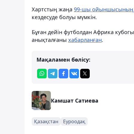
Хартстың жаңа
99-шы ойыншысының
кездесуде болуы мүмкін.
Бұған дейін футболдан Африка кубо
анықталғаны
хабарланған
.
Мақаламен бөлісу:
Камшат Сатиева
Қазақстан
Еуроодақ