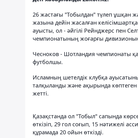
26 жастағы "Тобылдан" түлеп ұшқан 
жазына дейін жасалған келісімшартқ
ауысты, ол - әйгілі Рейнджерс пен Се
чемпионатының жоғарғы дивизионы
Чесноков - Шотландия чемпионаты қа
футболшы.
Исламның шетелдік клубқа ауысатыны
талқыланды және ақырында көптеген 
жетті.
Қазақстанда ол "Тобыл" сапында көрс
өткізіп, 29 гол соғып, 15 нәтижелі ас
құрамада 20 ойын өткізді.