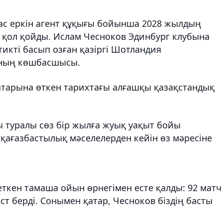
жас еркін агент құқығы бойынша 2028 жылдың
а қол қойды. Ислам Чесноков Эдинбург клубына
лтикті басып озған қазіргі Шотландия
ның көшбасшысы.
тарына өткен тарихтағы алғашқы қазақстандық
 туралы сөз бір жылға жуық уақыт бойы
қағазбастылық мәселелерден кейін өз мәресіне
еткен тамаша ойын өрнегімен есте қалды: 92 матч
сист берді. Сонымен қатар, Чесноков біздің басты