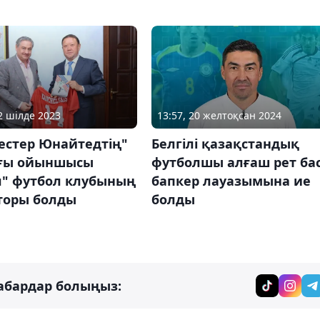
12 шілде 2023
13:57, 20 желтоқсан 2024
естер Юнайтедтің"
Белгілі қазақстандық
ғы ойыншысы
футболшы алғаш рет ба
л" футбол клубының
бапкер лауазымына ие
торы болды
болды
абардар болыңыз: