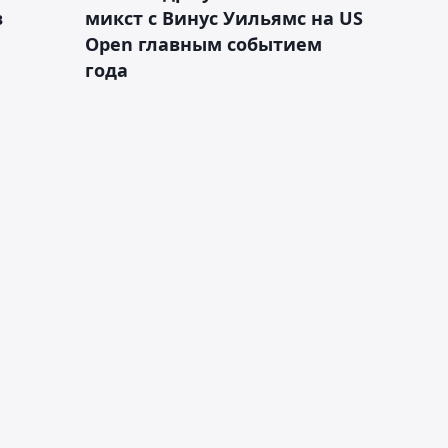
в
микст с Винус Уильямс на US
Open главным событием
года