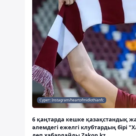
Сурет: Instagram/heartofmidlothianfc
6 қаңтарда кешке қазақстандық ж
әлемдегі ежелгі клубтардың бірі 
деп хабарлайды Zakon.kz.