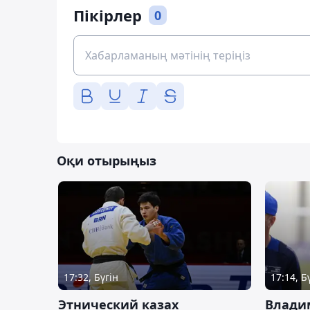
Пікірлер
0
Оқи отырыңыз
17:32, Бүгін
17:14, Б
Этнический казах
Влади