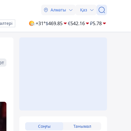
Алматы
Қаз
+31°
$
469.85
€
542.16
₽
5.78
алтері
рт
Соңғы
Танымал