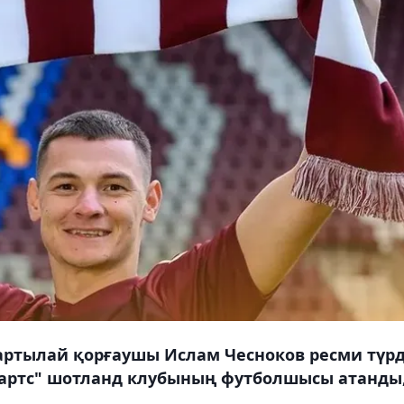
артылай қорғаушы Ислам Чесноков ресми түр
"Хартс" шотланд клубының футболшысы атанды