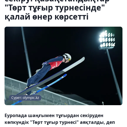
"Төрт тұғыр турнесінде"
қалай өнер көрсетті
Сурет: olympic.kz
Еуропада шаңғымен тұғырдан секіруден
көпкүндік "Төрт тұғыр турнесі" аяқталды, деп