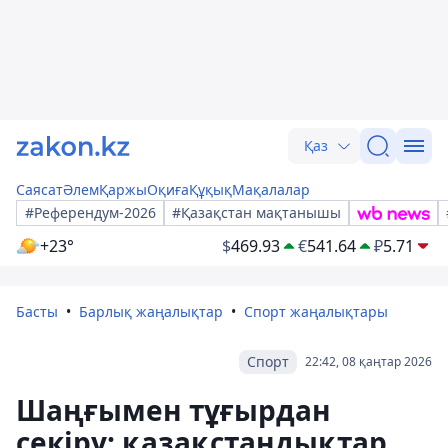
Қаз
Саясат
Әлем
Қаржы
Оқиға
Құқық
Мақалалар
#Референдум-2026
#Қазақстан мақтанышы
+23°
$
469.93
€
541.64
₽
5.71
Басты
Барлық жаңалықтар
Спорт жаңалықтары
Спорт
22:42, 08 қаңтар 2026
Шаңғымен тұғырдан
секіру: қазақстандықтар