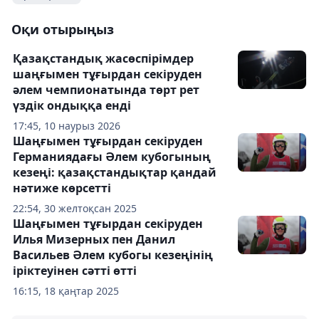
Оқи отырыңыз
Қазақстандық жасөспірімдер
шаңғымен тұғырдан секіруден
әлем чемпионатында төрт рет
үздік ондыққа енді
17:45, 10 наурыз 2026
Шаңғымен тұғырдан секіруден
Германиядағы Әлем кубогының
кезеңі: қазақстандықтар қандай
нәтиже көрсетті
22:54, 30 желтоқсан 2025
Шаңғымен тұғырдан секіруден
Илья Мизерных пен Данил
Васильев Әлем кубогы кезеңінің
іріктеуінен сәтті өтті
16:15, 18 қаңтар 2025