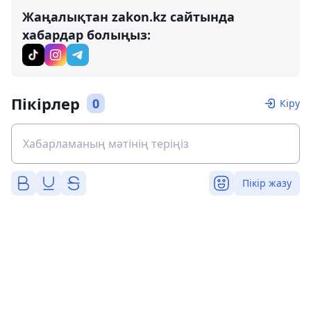
Жаңалықтан zakon.kz сайтында
хабардар болыңыз:
Пікірлер
0
Кіру
Пікір жазу