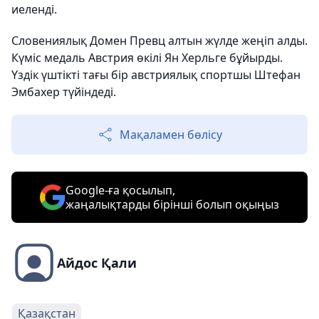
иеленді.
Словениялық Домен Превц алтын жүлде жеңіп алды.
Күміс медаль Австрия өкілі Ян Херльге бұйырды.
Үздік үштікті тағы бір австриялық спортшы Штефан
Эмбахер түйіндеді.
Мақаламен бөлісу
Google-ға қосылып,
жаңалықтарды бірінші болып оқыңыз
Айдос Қали
Қазақстан