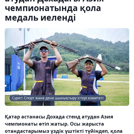
чемпионатында қола
медаль иеленді
Сурет: Спорт және дене шынықтыру істері комитеті
Қатар астанасы Дохада стенд атудан Азия
чемпионаты өтіп жатыр. Осы жарыста
отандастарымыз үздік үштікті түйіндеп, қола