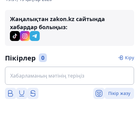
Жаңалықтан zakon.kz сайтында
хабардар болыңыз:
Пікірлер
0
Кіру
Пікір жазу