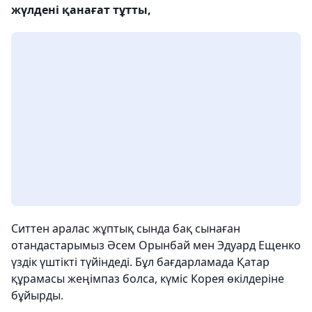
жүлдені қанағат тұтты,
Ситтен аралас жұптық сында бақ сынаған
отандастарымыз Әсем Орынбай мен Эдуард Ещенко
үздік үштікті түйіндеді. Бұл бағдарламада Қатар
құрамасы жеңімпаз болса, күміс Корея өкілдеріне
бұйырды.