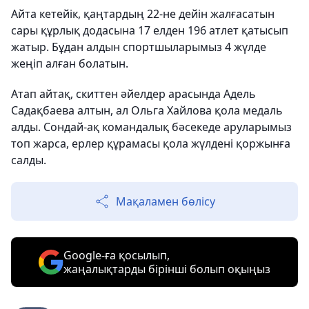
Айта кетейік, қаңтардың 22-не дейін жалғасатын
сары құрлық додасына 17 елден 196 атлет қатысып
жатыр. Бұдан алдын спортшыларымыз 4 жүлде
жеңіп алған болатын.
Атап айтақ, скиттен әйелдер арасында Адель
Садақбаева алтын, ал Ольга Хайлова қола медаль
алды. Сондай-ақ командалық бәсекеде аруларымыз
топ жарса, ерлер құрамасы қола жүлдені қоржынға
салды.
Мақаламен бөлісу
Google-ға қосылып,
жаңалықтарды бірінші болып оқыңыз