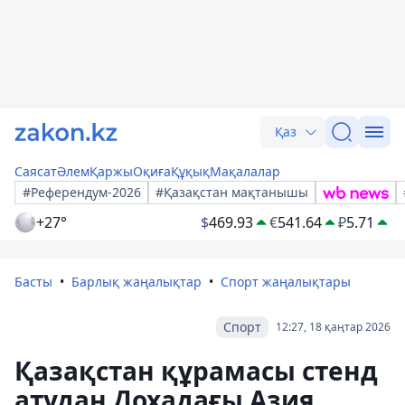
Қаз
Саясат
Әлем
Қаржы
Оқиға
Құқық
Мақалалар
#Референдум-2026
#Қазақстан мақтанышы
+27°
$
469.93
€
541.64
₽
5.71
Басты
Барлық жаңалықтар
Спорт жаңалықтары
Спорт
12:27, 18 қаңтар 2026
Қазақстан құрамасы стенд
атудан Дохадағы Азия