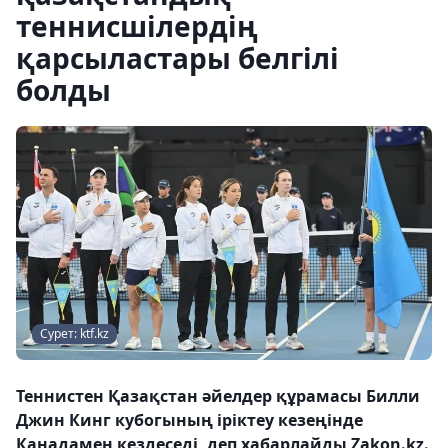
теннисшілердің
қарсыластары белгілі
болды
Сурет: ktf.kz
Теннистен Қазақстан әйелдер құрамасы Билли
Джин Кинг кубогының іріктеу кезеңінде
Канадамен кездеседі, деп хабарлайды Zakon.kz.