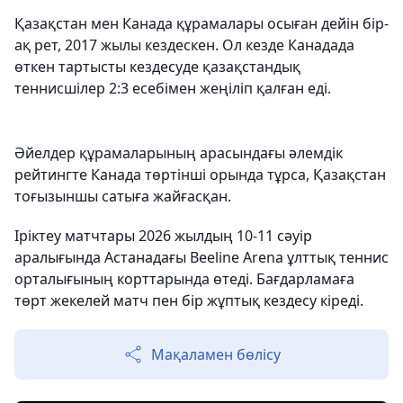
Қазақстан мен Канада құрамалары осыған дейін бір-
ақ рет, 2017 жылы кездескен. Ол кезде Канадада
өткен тартысты кездесуде қазақстандық
теннисшілер 2:3 есебімен жеңіліп қалған еді.
Әйелдер құрамаларының арасындағы әлемдік
рейтингте Канада төртінші орында тұрса, Қазақстан
тоғызыншы сатыға жайғасқан.
Іріктеу матчтары 2026 жылдың 10-11 сәуір
аралығында Астанадағы Beeline Arena ұлттық теннис
орталығының корттарында өтеді. Бағдарламаға
төрт жекелей матч пен бір жұптық кездесу кіреді.
Мақаламен бөлісу