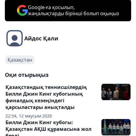
Google-ға қосылып,
жаңалықтарды бірінші болып оқыңыз
Айдос Қали
Қазақстан
Оқи отырыңыз
Қазақстандық теннисшілердің
Билли Джин Кинг кубогының
финалдық кезеңіндегі
қарсыластары анықталды
22:54, 12 маусым 2026
Билли Джин Кинг кубогы:
Қазақстан АҚШ құрамасына жол
берді