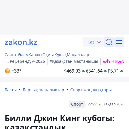
Қаз
Саясат
Әлем
Қаржы
Оқиға
Құқық
Мақалалар
#Референдум-2026
#Қазақстан мақтанышы
+33°
$
469.93
€
541.64
₽
5.71
Басты
Барлық жаңалықтар
Спорт жаңалықтары
Спорт
22:27, 20 қаңтар 2026
Билли Джин Кинг кубогы:
қазақстандық