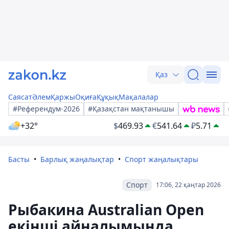
Қаз
Саясат
Әлем
Қаржы
Оқиға
Құқық
Мақалалар
#Референдум-2026
#Қазақстан мақтанышы
+32°
$
469.93
€
541.64
₽
5.71
Басты
Барлық жаңалықтар
Спорт жаңалықтары
Спорт
17:06, 22 қаңтар 2026
Рыбакина Australian Open
екінші айналымында