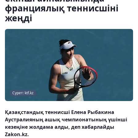
франциялық теннисшіні
жеңді
Сурет: ktf.kz
Қазақстандық теннисші Елена Рыбакина
Аустралияның ашық чемпионатының үшінші
кезеңіне жолдама алды, деп хабарлайды
Zakon.kz.