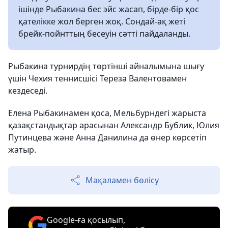
ішінде Рыбакина бес эйс жасап, бірде-бір қос
қателікке жол берген жоқ. Сондай-ақ жеті
брейк-пойнттың бесеуін сәтті пайдаланды.
Рыбакина турнирдің төртінші айналымына шығу
үшін Чехия теннисшісі Тереза Валентовамен
кездеседі.
Елена Рыбакинамен қоса, Мельбурндегі жарыста
қазақстандықтар арасынан Александр Бублик, Юлия
Путинцева және Анна Данилина да өнер көрсетіп
жатыр.
Мақаламен бөлісу
Google-ға қосылып,