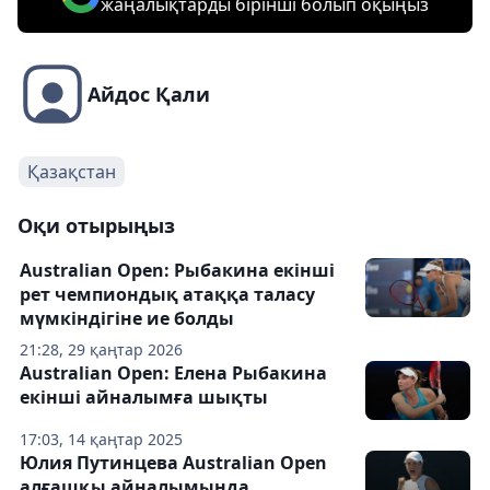
жаңалықтарды бірінші болып оқыңыз
Айдос Қали
Қазақстан
Оқи отырыңыз
Australian Open: Рыбакина екінші
рет чемпиондық атаққа таласу
мүмкіндігіне ие болды
21:28, 29 қаңтар 2026
Australian Open: Елена Рыбакина
екінші айналымға шықты
17:03, 14 қаңтар 2025
Юлия Путинцева Australian Open
алғашқы айналымында