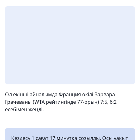
Ол екінші айналымда Франция өкілі Варвара
Грачеваны (WTA рейтингінде 77-орын) 7:5, 6:2
есебімен жеңді.
Кездесу 1 сағат 17 минутқа созылды. Осы уақыт