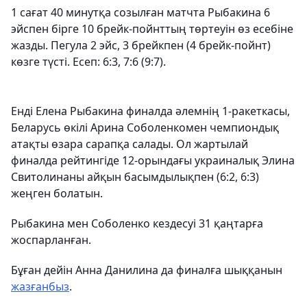
1 сағат 40 минутқа созылған матчта Рыбакина 6
эйспен бірге 10 брейк-пойнттың төртеуін өз есебіне
жазды. Пегула 2 эйс, 3 брейкпен (4 брейк-пойнт)
көзге түсті. Есеп: 6:3, 7:6 (9:7).
Енді Елена Рыбакина финалда әлемнің 1-ракеткасы,
Беларусь өкілі Арина Соболенкомен чемпиондық
атақты өзара сарапқа салады. Ол жартылай
финалда рейтингіде 12-орындағы украиналық Элина
Свитолинаны айқын басымдылықпен (6:2, 6:3)
жеңген болатын.
Рыбакина мен Соболенко кездесуі 31 қаңтарға
жоспарланған.
Бұған дейін Анна Данилина да финалға шыққанын
жазғанбыз
.