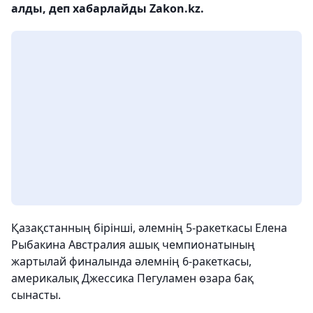
алды, деп хабарлайды Zakon.kz.
Қазақстанның бірінші, әлемнің 5-ракеткасы Елена
Рыбакина Австралия ашық чемпионатының
жартылай финалында әлемнің 6-ракеткасы,
америкалық Джессика Пегуламен өзара бақ
сынасты.