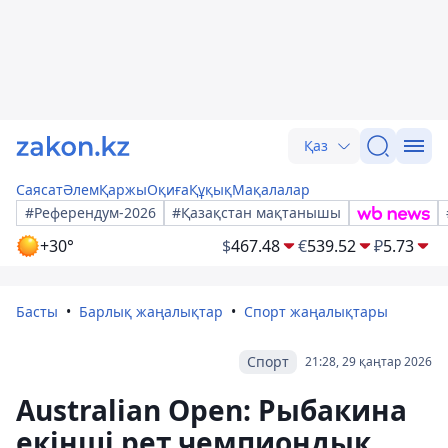
Қаз
Саясат
Әлем
Қаржы
Оқиға
Құқық
Мақалалар
#Референдум-2026
#Қазақстан мақтанышы
+30°
$
467.48
€
539.52
₽
5.73
Басты
Барлық жаңалықтар
Спорт жаңалықтары
Спорт
21:28, 29 қаңтар 2026
Australian Open: Рыбакина
екінші рет чемпиондық