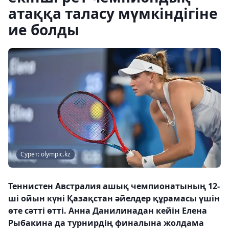
атаққа таласу мүмкіндігіне
ие болды
Сурет: olympic.kz
Теннистен Австралия ашық чемпионатының 12-
ші ойын күні Қазақстан әйелдер құрамасы үшін
өте сәтті өтті. Анна Данилинадан кейін Елена
Рыбакина да турнирдің финалына жолдама