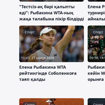
"Тестсіз-ақ бәрі қалыпты
Елена 
еді": Рыбакина WTA-ның
турнирі
жаңа талабына пікір білдірді
айналы
Спорт
Спорт
11:47, 27 шілде 2026
09:58, 14
Елена Рыбакина WTA
Рыбаки
рейтингінде Соболенкоға
кейін W
таяп қалды
орынға
Спорт
Спорт