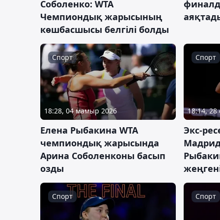
Соболенко: WTA
финалд
Чемпиондық жарысының
аяқтад
көшбасшысы белгілі болды
Спорт
Спорт
18:28, 04 мамыр 2026
18:14, 28
Елена Рыбакина WTA
Экс-рес
чемпиондық жарысында
Мадрид
Арина Соболенконы басып
Рыбаки
озды
жеңгені
Спорт
Спорт