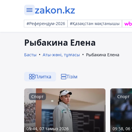
#Референдум-2026
#Қазақстан мақтанышы
Рыбакина Елена
Басты
Аты-жөні, тұлғасы
Рыбакина Елена
Плитка
Тізім
Спорт
Спорт
09:44, 07 тамыз 2026
09:58, 06