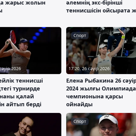
а жарыс жолын
әлемнің экс-бірінші
ы
теннисшісін ойсырата 
Спорт
 сәуір 2026
17:20, 26 сәуір 2026
ейлік теннисші
Елена Рыбакина 26 сәуі
тегі турнирде
2024 жылғы Олимпиада
наны қалай
чемпионына қарсы
н айтып берді
ойнайды
Спорт