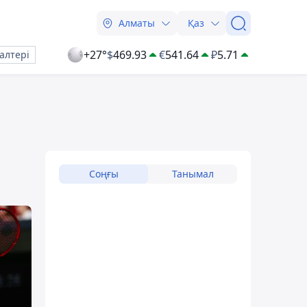
Алматы
Қаз
+27°
$
469.93
€
541.64
₽
5.71
алтері
Соңғы
Танымал