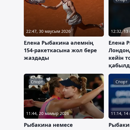
22:47, 30 маусым 2026
12:32, 13
Елена Рыбакина әлемнің
Елена 
154-ракеткасына жол бере
Лондон
жаздады
кейін 
қабылд
Спорт
Спорт
11:44, 20 мамыр 2026
11:14, 1
Рыбакина немесе
Рыбаки