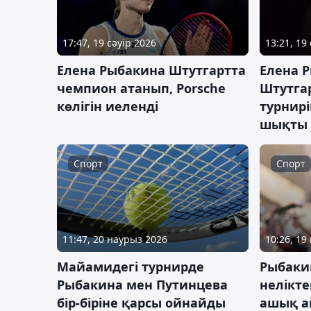
17:47, 19 сәуір 2026
13:21, 19
Елена Рыбакина Штутгартта
Елена 
чемпион атанып, Porsche
Штутга
көлігін иеленді
турнир
шықты
Спорт
Спорт
11:47, 20 наурыз 2026
10:26, 19
Майамидегі турнирде
Рыбаки
Рыбакина мен Путинцева
нелікт
бір-біріне қарсы ойнайды
ашық а