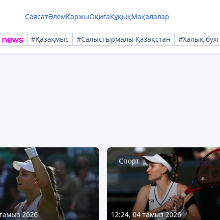
Саясат
Әлем
Қаржы
Оқиға
Құқық
Мақалалар
#Қазақмыс
#Салыстырмалы Қазақстан
#Халық бухг
Спорт
 тамыз 2026
12:24, 04 тамыз 2026