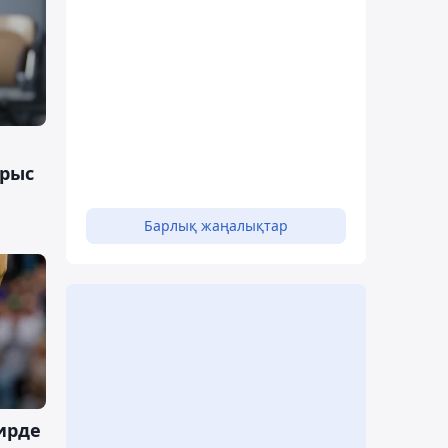
арыс
Барлық жаңалықтар
ирде