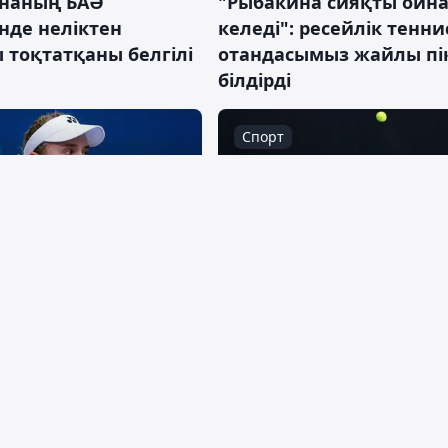
наның БАӘ
"Рыбакина сияқты ойн
нде неліктен
келеді": ресейлік тенни
 тоқтатқаны белгілі
отандасымыз жайлы пі
білдірді
Спорт
 ақпан 2026
11:14, 03 ақпан 2026
наны жеңген Мбоко
Заңғар Нұрланұлы
тандық теннисшімен
үздіктердің тізіміне енд
атч туралы пікір
Спорт