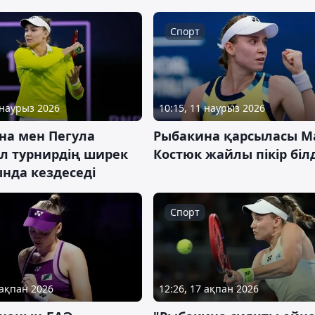
Спорт
 наурыз 2026
10:15, 11 наурыз 2026
на мен Пегула
Рыбакина қарсыласы М
л турнирдің ширек
Костюк жайлы пікір білд
нда кездеседі
Спорт
 ақпан 2026
12:26, 17 ақпан 2026