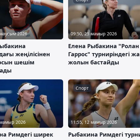
 маусым 2026
09:50, 25 мамыр 2026
Рыбакина
Елена Рыбакина "Ролан
дағы жеңілісінен
Гаррос" турниріндегі ж
тосын шешім
жолын бастайды
ады
Спорт
4 мамыр 2026
11:55, 12 мамыр 2026
на Римдегі ширек
Рыбакина Римдегі турн