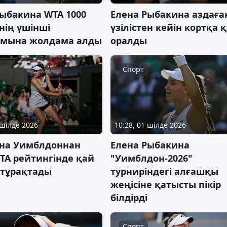
Рыбакина WTA 1000
Елена Рыбакина аздаға
нің үшінші
үзілістен кейін кортқа 
мына жолдама алды
оралды
Спорт
 шілде 2026
10:28, 01 шілде 2026
на Уимблдоннан
Елена Рыбакина
TA рейтингінде қай
"Уимблдон-2026"
 тұрақтады
турниріндегі алғашқы
жеңісіне қатысты пікір
білдірді
Спорт