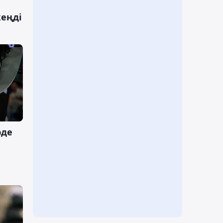
жеңді
рде