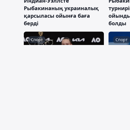
Индиан-Уэллсте
Рыбаки
Рыбакинаның украиналық
турнирі
қарсыласы ойынға баға
ойынды
берді
болды
Спорт
Спорт
16:55, 16 ақпан 2026
10:24, 13
Елена Рыбакина әлемнің
Рыбаки
екінші ракеткасы атануы
қазақс
мүмкін
өткен м
білдірді
Саясат
Спорт