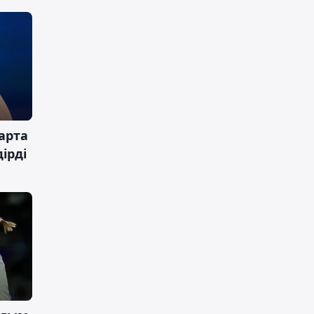
арта
ірді