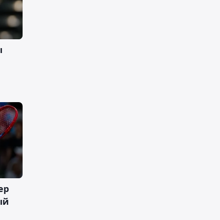
ы
ер
ый