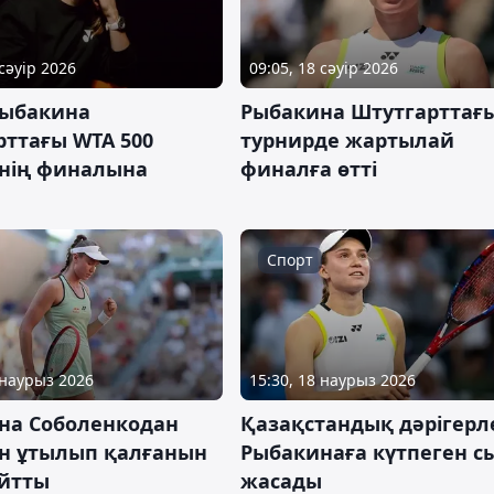
 сәуір 2026
09:05, 18 сәуір 2026
Рыбакина
Рыбакина Штутгарттағ
рттағы WTA 500
турнирде жартылай
інің финалына
финалға өтті
Спорт
 наурыз 2026
15:30, 18 наурыз 2026
на Соболенкодан
Қазақстандық дәрігерл
ен ұтылып қалғанын
Рыбакинаға күтпеген с
йтты
жасады