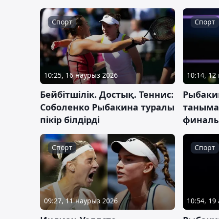
Спорт
Спорт
10:25, 16 наурыз 2026
10:14, 12
Бейбітшілік. Достық. Теннис:
Рыбаки
Соболенко Рыбакина туралы
таныма
пікір білдірді
финалы
Спорт
Спорт
09:27, 11 наурыз 2026
10:54, 19