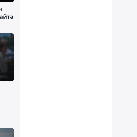
н
қайта