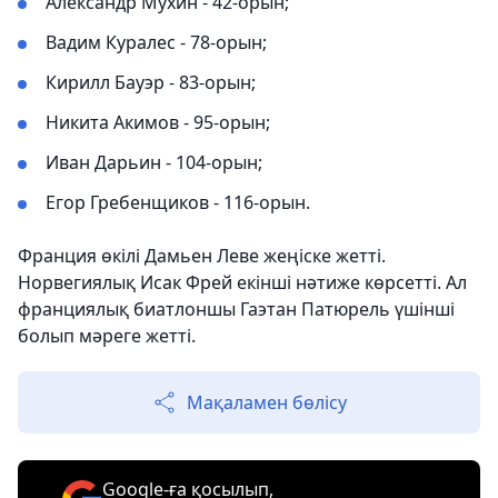
Александр Мухин - 42-орын;
Вадим Куралес - 78-орын;
Кирилл Бауэр - 83-орын;
Никита Акимов - 95-орын;
Иван Дарьин - 104-орын;
Егор Гребенщиков - 116-орын.
Франция өкілі Дамьен Леве жеңіске жетті.
Норвегиялық Исак Фрей екінші нәтиже көрсетті. Ал
франциялық биатлоншы Гаэтан Патюрель үшінші
болып мәреге жетті.
Мақаламен бөлісу
Google-ға қосылып,