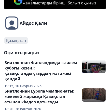
жаңалықтарды бірінші болып оқыңыз
Айдос Қали
Қазақстан
Оқи отырыңыз
Биатлоннан Финляндиядағы әлем
кубогы кезеңі:
қазақстандықтардың нәтижесі
қандай
19:15, 10 наурыз 2026
Биатлоннан Еуропа чемпионаты:
жекелей жарысқа Қазақстан
атынан кімдер қатысады
18:20, 28 қаңтар 2026