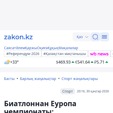
Қаз
Саясат
Әлем
Қаржы
Оқиға
Құқық
Мақалалар
#Референдум-2026
#Қазақстан мақтанышы
+33°
$
469.93
€
541.64
₽
5.71
Басты
Барлық жаңалықтар
Спорт жаңалықтары
Спорт
20:16, 30 қаңтар 2026
Биатлоннан Еуропа
чемпионаты: