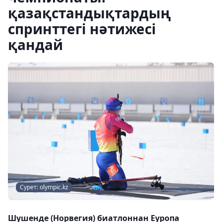
қазақстандықтардың
спринттегі нәтижесі
қандай
Сурет: olympic.kz
Шушенде (Норвегия) биатлоннан Еуропа