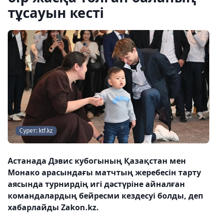
тұсауын кесті
Сурет: ktf.kz
Астанада Дэвис кубогының Қазақстан мен
Монако арасындағы матчтың жеребесін тарту
аясында турнирдің игі дәстүріне айналған
командалардың бейресми кездесуі болды, деп
хабарлайды Zakon.kz.