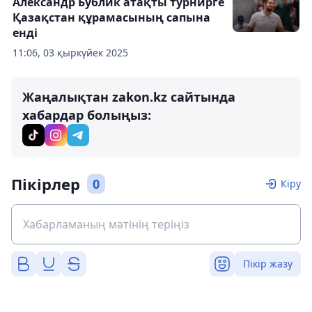
Александр Бублик атақты турнирге
Қазақстан құрамасының сапына
енді
11:06, 03 қыркүйек 2025
Жаңалықтан zakon.kz сайтында
хабардар болыңыз:
Пікірлер
0
Кіру
Пікір жазу