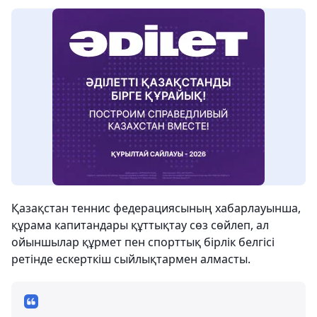
Қазақстан теннис федерациясының хабарлауынша,
құрама капитандары құттықтау сөз сөйлеп, ал
ойыншылар құрмет пен спорттық бірлік белгісі
ретінде ескерткіш сыйлықтармен алмасты.