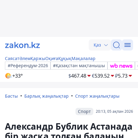
Қаз
Саясат
Әлем
Қаржы
Оқиға
Құқық
Мақалалар
#Референдум-2026
#Қазақстан мақтанышы
+33°
$
467.48
€
539.52
₽
5.73
Басты
Барлық жаңалықтар
Спорт жаңалықтары
Спорт
20:13, 05 ақпан 2026
Александр Бублик Астанада
бір жасқа толған баланың