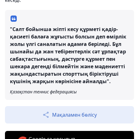
кеседі.
"Салт бойынша жіпті кесу құрметі қадір-
қасиеті балаға жұғысты болсын деп өмірлік
жолы үлгі саналатын адамға беріледі. Бұл
шынайы да жан тебірентерлік сәт ұрпақтар
сабақтастығының, дәстүрге құрмет пен
шекара дегенді білмейтін және мәдениетті
жақындастыратын спорттың біріктіруші
күшінің жарқын көрінісіне айналды".
Қазақстан теннис федерациясы
Мақаламен бөлісу