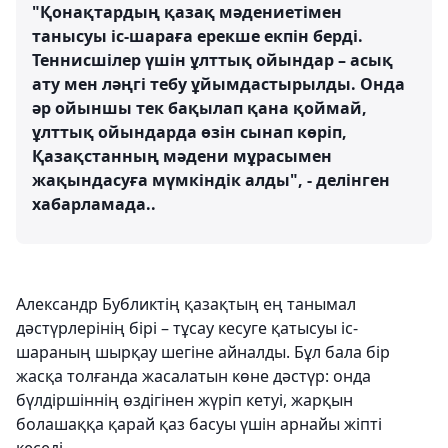
"Қонақтардың қазақ мәдениетімен
танысуы іс-шараға ерекше екпін берді.
Теннисшілер үшін ұлттық ойындар – асық
ату мен ләңгі тебу ұйымдастырылды. Онда
әр ойыншы тек бақылап қана қоймай,
ұлттық ойындарда өзін сынап көріп,
Қазақстанның мәдени мұрасымен
жақындасуға мүмкіндік алды", - делінген
хабарламада..
Александр Бубликтің қазақтың ең танымал
дәстүрлерінің бірі – тұсау кесуге қатысуы іс-
шараның шырқау шегіне айналды. Бұл бала бір
жасқа толғанда жасалатын көне дәстүр: онда
бүлдіршіннің өздігінен жүріп кетуі, жарқын
болашаққа қарай қаз басуы үшін арнайы жіпті