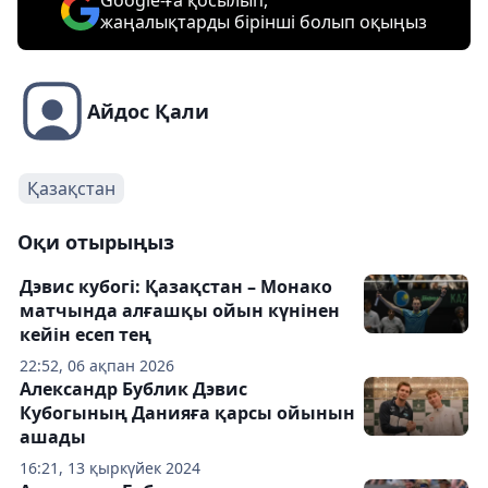
Google-ға қосылып,
жаңалықтарды бірінші болып оқыңыз
Айдос Қали
Қазақстан
Оқи отырыңыз
Дэвис кубогі: Қазақстан – Монако
матчында алғашқы ойын күнінен
кейін есеп тең
22:52, 06 ақпан 2026
Александр Бублик Дэвис
Кубогының Данияға қарсы ойынын
ашады
16:21, 13 қыркүйек 2024