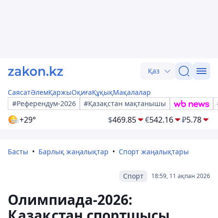
Қаз
Саясат
Әлем
Қаржы
Оқиға
Құқық
Мақалалар
#Референдум-2026
#Қазақстан мақтанышы
+29°
$
469.85
€
542.16
₽
5.78
Басты
Барлық жаңалықтар
Спорт жаңалықтары
Спорт
18:59, 11 ақпан 2026
Олимпиада-2026:
Қазақстан спортшысы