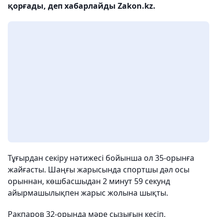
қорғады, деп хабарлайды Zakon.kz.
Тұғырдан секіру нәтижесі бойынша ол 35-орынға
жайғасты. Шаңғы жарысында спортшы дәл осы
орыннан, көшбасшыдан 2 минут 59 секунд
айырмашылықпен жарыс жолына шықты.
Ракпаров 32-орында мәре сызығын кесіп,