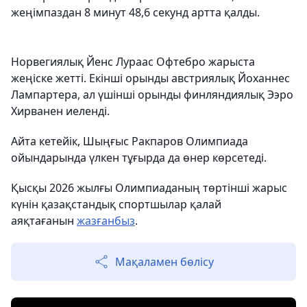
жеңімпаздан 8 минут 48,6 секунд артта қалды.
Норвегиялық Йенс Лураас Офтебро жарыста
жеңіске жетті. Екінші орынды австриялық Йоханнес
Лампартера, ал үшінші орынды финляндиялық Ээро
Хирванен иеленді.
Айта кетейік, Шыңғыс Ракпаров Олимпиада
ойындарында үлкен тұғырда да өнер көрсетеді.
Қысқы 2026 жылғы Олимпиаданың төртінші жарыс
күнін қазақстандық спортшылар қалай
аяқтағанын
жазғанбыз
.
Мақаламен бөлісу