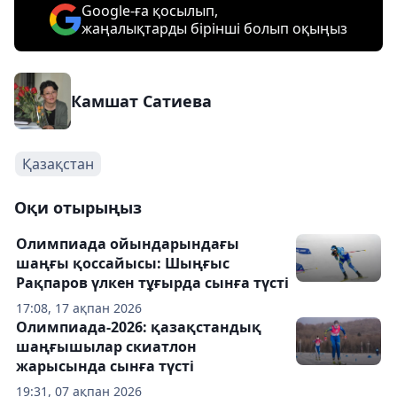
Google-ға қосылып,
жаңалықтарды бірінші болып оқыңыз
Камшат Сатиева
Қазақстан
Оқи отырыңыз
Олимпиада ойындарындағы
шаңғы қоссайысы: Шыңғыс
Рақпаров үлкен тұғырда сынға түсті
17:08, 17 ақпан 2026
Олимпиада-2026: қазақстандық
шаңғышылар скиатлон
жарысында сынға түсті
19:31, 07 ақпан 2026