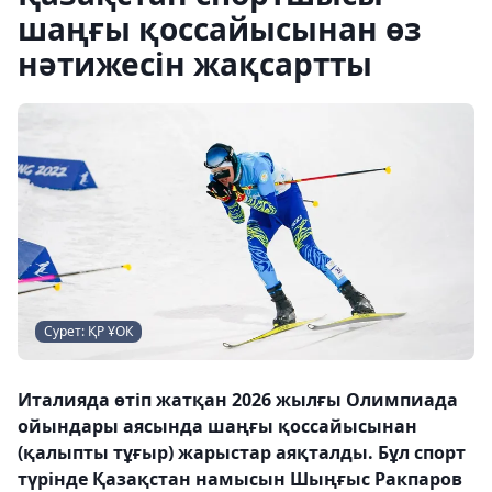
шаңғы қоссайысынан өз
нәтижесін жақсартты
Сурет: ҚР ҰОК
Италияда өтіп жатқан 2026 жылғы Олимпиада
ойындары аясында шаңғы қоссайысынан
(қалыпты тұғыр) жарыстар аяқталды. Бұл спорт
түрінде Қазақстан намысын Шыңғыс Ракпаров