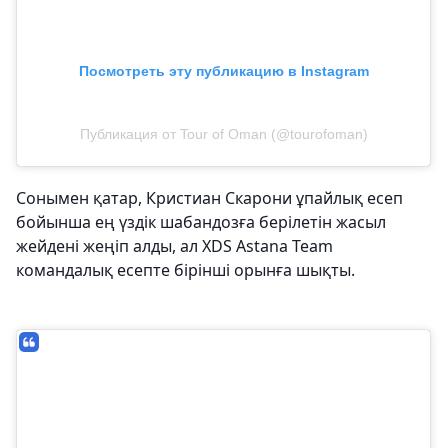
Посмотреть эту публикацию в Instagram
Публикация от Tour of Oman (@tourofoman)
Сонымен қатар, Кристиан Скарони ұпайлық есеп
бойынша ең үздік шабандозға берілетін жасыл
жейдені жеңіп алды, ал XDS Astana Team
командалық есепте бірінші орынға шықты.