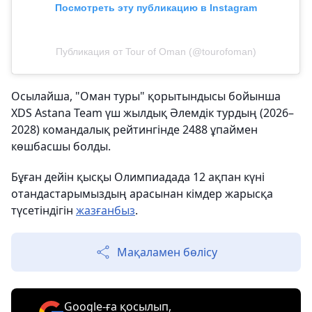
Посмотреть эту публикацию в Instagram
Публикация от Tour of Oman (@tourofoman)
Осылайша, "Оман туры" қорытындысы бойынша
XDS Astana Team үш жылдық Әлемдік турдың (2026–
2028) командалық рейтингінде 2488 ұпаймен
көшбасшы болды.
Бұған дейін қысқы Олимпиадада 12 ақпан күні
отандастарымыздың арасынан кімдер жарысқа
түсетіндігін
жазғанбыз
.
Мақаламен бөлісу
Google-ға қосылып,