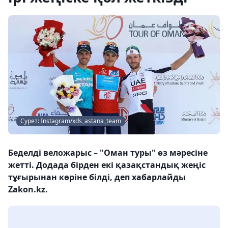
Сурет: Instagram/xds_astana_team
Беделді веложарыс – "Оман туры" өз мәресіне
жетті. Додада бірден екі қазақстандық жеңіс
тұғырынан көріне білді, деп хабарлайды
Zakon.kz.