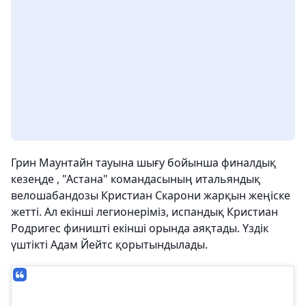
Грин Маунтайн тауына шығу бойынша финалдық
кезеңде , "Астана" командасының итальяндық
велошабандозы Кристиан Скарони жарқын жеңіске
жетті. Ал екінші легионеріміз, испандық Кристиан
Родригес финишті екінші орында аяқтады. Үздік
үштікті Адам Йейтс қорытындылады.