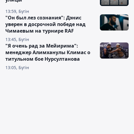
13:59, Бүгін
"Он был лез сознания": Дэнис
уверен в досрочной победе над
Чимаевым на турнире RAF
13:45, Бүгін
"Я очень рад за Мейирима":
менеджер Алимханулы Климас о
титульном бое Нурсултанова
13:05, Бүгін