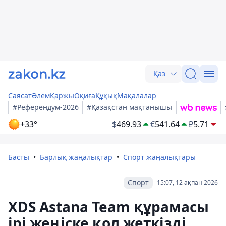
Қаз
Саясат
Әлем
Қаржы
Оқиға
Құқық
Мақалалар
#Референдум-2026
#Қазақстан мақтанышы
+33°
$
469.93
€
541.64
₽
5.71
Басты
Барлық жаңалықтар
Спорт жаңалықтары
Спорт
15:07, 12 ақпан 2026
XDS Astana Team құрамасы
ірі жеңіске қол жеткізді