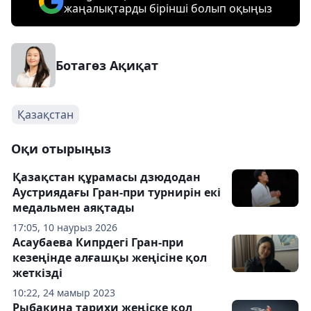
жаңалықтарды бірінші болып оқыңыз
Ботагөз Ақиқат
Қазақстан
Оқи отырыңыз
Қазақстан құрамасы дзюдодан
Аустриядағы Гран-при турнирін екі
медальмен аяқтады
17:05, 10 наурыз 2026
Асаубаева Кипрдегі Гран-при
кезеңінде алғашқы жеңісіне қол
жеткізді
10:22, 24 мамыр 2023
Рыбакина тарихи жеңіске қол