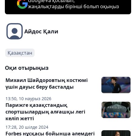
Google-ға қосылып,
жаңалықтарды бірінші болып оқыңыз
Айдос Қали
Қазақстан
Оқи отырыңыз
Михаил Шайдоровтың костюмі
үшін дауыс беру басталды
13:50, 10 наурыз 2026
Парижге қазақстандық
спортшылардың алғашқы легі
келіп жетті
17:28, 20 шілде 2024
Forbes нұсқасы бойынша әлемдегі