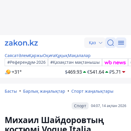
Қаз
Саясат
Әлем
Қаржы
Оқиға
Құқық
Мақалалар
#Референдум-2026
#Қазақстан мақтанышы
+31°
$
469.93
€
541.64
₽
5.71
Басты
Барлық жаңалықтар
Спорт жаңалықтары
Спорт
04:07, 14 ақпан 2026
Михаил Шайдоровтың
костюмі Vogue Italia