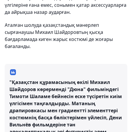
үлгілеріне ғана емес, сонымен қатар аксессуарларға
да айрықша назар аударған.
Аталған шолуда қазақстандық мәнерлеп
сырғанаушы Михаил Шайдоровтың қысқа
бағдарламада киген жарыс костюмі де жоғары
бағаланды.
"Қазақстан құрамасының өкілі Михаил
Шайдоров көрерменді "Дюна" фильміндегі
Тимоти Шаламе бейнесін еске түсіретін киім
үлгісімен таңғалдырды. Матаның
драпировкасы мен градиентті элементтері
костюмнің басқа бөліктерімен үйлесіп, Дени
Вильнёв фильмдеріне тән
апокалиптикалық әрі футуристік әлем