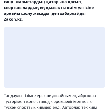
сәнді жарыстардың қатарына қосып,
спортшылардың ең қызықты киім үлгісіне
арнайы шолу жасады, деп хабарлайды
Zakon.kz.
Таңдаулы тізімге ерекше дизайнымен, айрықша
түстерімен және стильдік ерекшелігімен көзге
түскен спорттық киімдер енді. Авторлар тек киім