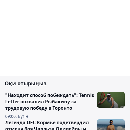
Оқи отырыңыз
"Находит способ побеждать": Tennis
Letter похвалил Рыбакину за
трудовую победу в Торонто
09:00, Бүгін
Легенда UFC Кормье подетвердил
отмену боя Чарльза Оливейры и