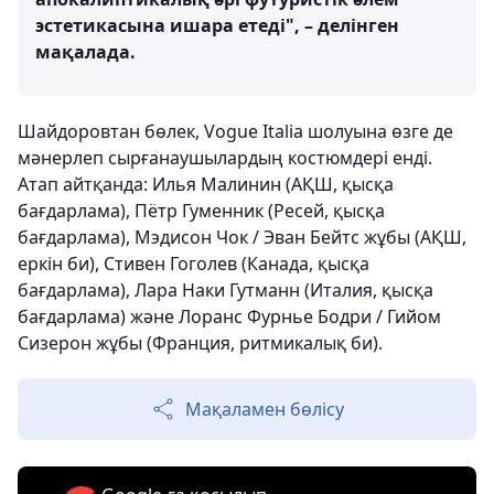
эстетикасына ишара етеді", – делінген
мақалада.
Шайдоровтан бөлек, Vogue Italia шолуына өзге де
мәнерлеп сырғанаушылардың костюмдері енді.
Атап айтқанда: Илья Малинин (АҚШ, қысқа
бағдарлама), Пётр Гуменник (Ресей, қысқа
бағдарлама), Мэдисон Чок / Эван Бейтс жұбы (АҚШ,
еркін би), Стивен Гоголев (Канада, қысқа
бағдарлама), Лара Наки Гутманн (Италия, қысқа
бағдарлама) және Лоранс Фурнье Бодри / Гийом
Сизерон жұбы (Франция, ритмикалық би).
Мақаламен бөлісу