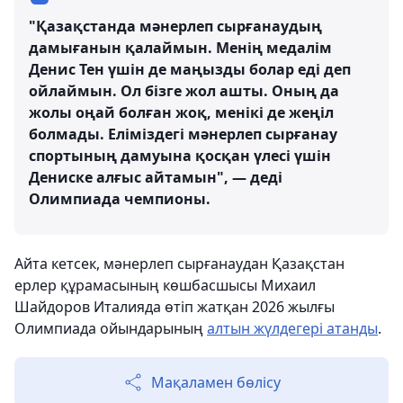
"Қазақстанда мәнерлеп сырғанаудың
дамығанын қалаймын. Менің медалім
Денис Тен үшін де маңызды болар еді деп
ойлаймын. Ол бізге жол ашты. Оның да
жолы оңай болған жоқ, менікі де жеңіл
болмады. Еліміздегі мәнерлеп сырғанау
спортының дамуына қосқан үлесі үшін
Дениске алғыс айтамын", — деді
Олимпиада чемпионы.
Айта кетсек, мәнерлеп сырғанаудан Қазақстан
ерлер құрамасының көшбасшысы Михаил
Шайдоров Италияда өтіп жатқан 2026 жылғы
Олимпиада ойындарының
алтын жүлдегері атанды
.
Мақаламен бөлісу