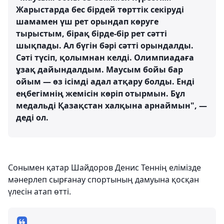
Жарыстарда бес бірдей төрттік секіруді
шамамен үш рет орындап көруге
тырыстым, бірақ бірде-бір рет сәтті
шықпады. Ал бүгін бәрі сәтті орындалды.
Сәті түсіп, қолымнан келді. Олимпиадаға
ұзақ дайындалдым. Маусым бойы бар
ойым — өз ісімді адал атқару болды. Енді
еңбегімнің жемісін көріп отырмын. Бұл
медальді Қазақстан халқына арнаймын", —
деді ол.
Сонымен қатар Шайдоров Денис Теннің елімізде
мәнерлеп сырғанау спортының дамуына қосқан
үлесін атап өтті.