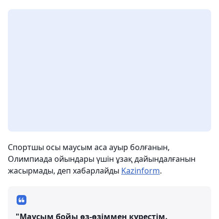
Спортшы осы маусым аса ауыр болғанын,
Олимпиада ойындары үшін ұзақ дайындалғанын
жасырмады, деп хабарлайды
Kazinform
.
"Маусым бойы өз-өзіммен күрестім.