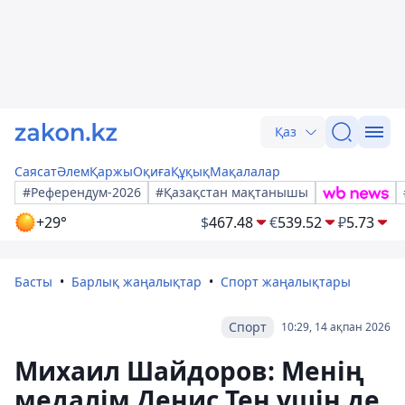
Қаз
Саясат
Әлем
Қаржы
Оқиға
Құқық
Мақалалар
#Референдум-2026
#Қазақстан мақтанышы
+29°
$
467.48
€
539.52
₽
5.73
Басты
Барлық жаңалықтар
Спорт жаңалықтары
Спорт
10:29, 14 ақпан 2026
Михаил Шайдоров: Менің
медалім Денис Тен үшін де