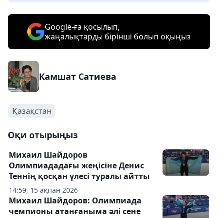
Google-ға қосылып,
жаңалықтарды бірінші болып оқыңыз
Камшат Сатиева
Қазақстан
Оқи отырыңыз
Михаил Шайдоров
Олимпиададағы жеңісіне Денис
Теннің қосқан үлесі туралы айтты
14:59, 15 ақпан 2026
Михаил Шайдоров: Олимпиада
чемпионы атанғаныма әлі сене