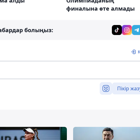
ма алды
Олимпиаданың
финалына өте алмады
абардар болыңыз:
Пікір жаз