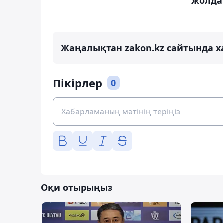
жолда
Жаңалықтан zakon.kz сайтында х
Пікірлер
0
Оқи отырыңыз