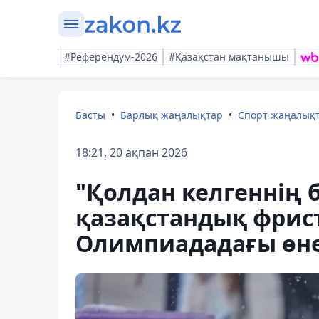
#Референдум-2026
#Қазақстан мақтанышы
Басты
Барлық жаңалықтар
Спорт жаңалық
18:21, 20 ақпан 2026
"Қолдан келгеннің 
қазақстандық фри
Олимпиададағы өнер