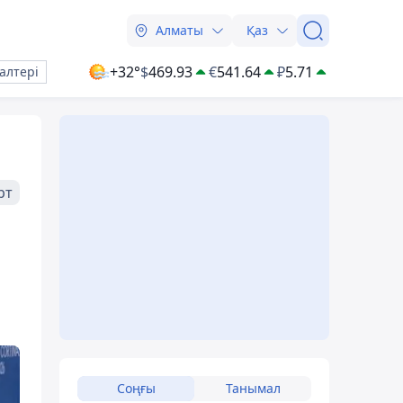
Алматы
Қаз
+32°
$
469.93
€
541.64
₽
5.71
алтері
рт
Соңғы
Танымал