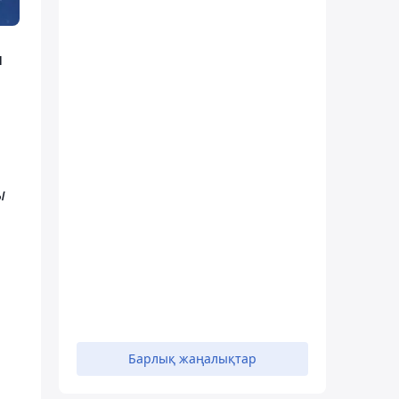
н
ы
Барлық жаңалықтар