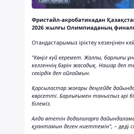
Сурет: olympic.kz
Фристайл-акробатикадан Қазақста
2026 жылғы Олимпиаданың финалын
Отандастарымыз іріктеу кезеңінен кейі
"Көңіл күй керемет. Жалпы, барлығы ұн
келгеннің бәрін жасадық. Нашар деп 
секірдік деп ойлаймын.
Қарсыластар жоғары деңгейде дайында
көрсетті. Барлығымен таныспыз әрі бі
білеміз.
Алда өтетін додалаларға дайындаламы
қуантамын деген ниеттемін",
– деді 