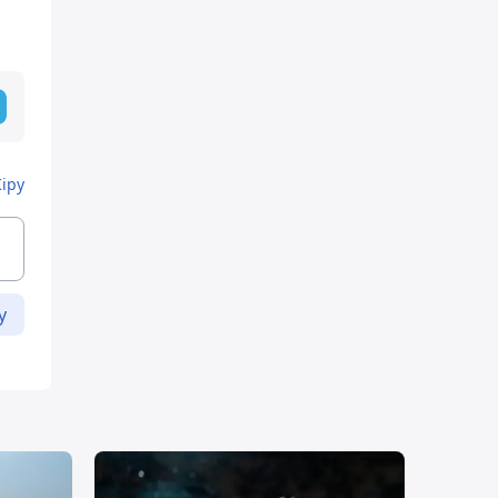
Кіру
у