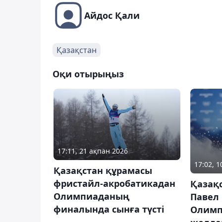
Айдос Қали
Қазақстан
Оқи отырыңыз
17:11, 21 ақпан 2026
17:02, 
Қазақстан құрамасы
фристайл-акробатикадан
Қазақ
Олимпиаданың
Павел
финалында сынға түсті
Олимп