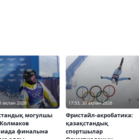
10 ақпан 2026
17:53, 20 ақпан 2026
стандық могулшы
Фристайл-акробатика:
 Колмаков
қазақстандық
иада финалына
спортшылар