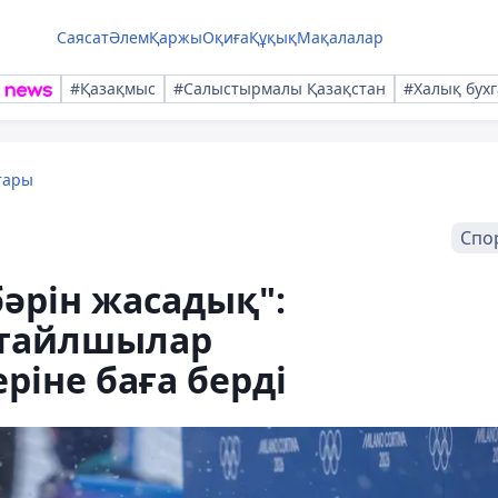
Саясат
Әлем
Қаржы
Оқиға
Құқық
Мақалалар
#Қазақмыс
#Салыстырмалы Қазақстан
#Халық бухг
тары
Спо
бәрін жасадық":
стайлшылар
іне баға берді