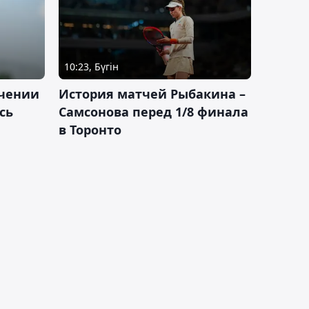
10:23, Бүгін
ачении
История матчей Рыбакина –
сь
Самсонова перед 1/8 финала
в Торонто