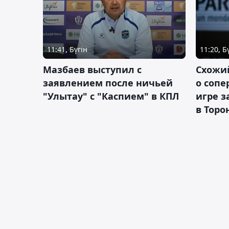
11:41, Бүгін
11:20, Б
Мазбаев выступил с
Схожий
заявлением после ничьей
о сопе
"Улытау" с "Каспием" в КПЛ
игре з
в Торо