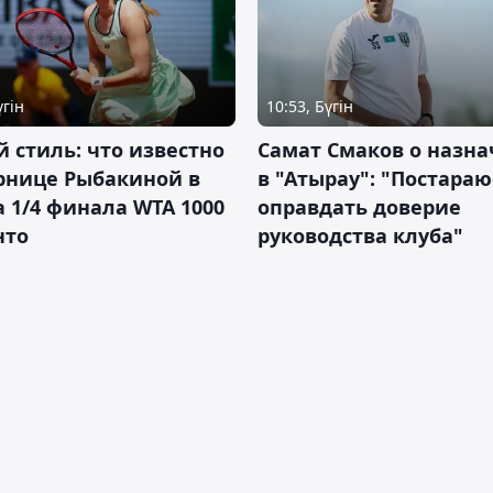
үгін
10:53, Бүгін
 стиль: что известно
Самат Смаков о назн
рнице Рыбакиной в
в "Атырау": "Постараю
а 1/4 финала WTA 1000
оправдать доверие
нто
руководства клуба"