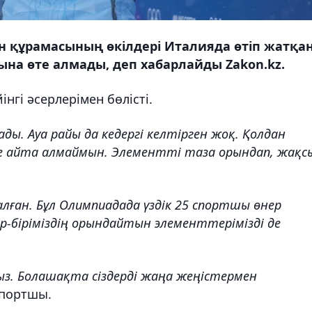
н құрамасының өкілдері Италияда өтіп жатқа
а өте алмады, деп хабарлайды Zakon.kz.
нгі әсерлерімен бөлісті.
ады. Ауа райы да кедергі келтірген жоқ. Қолдан
те айта алмаймын. Элементті таза орындап, жақс
лған. Бұл Олимпиадада үздік 25 спортшы өнер
р-біріміздің орындайтын элементтерімізді де
з. Болашақта сіздерді жаңа жеңістермен
спортшы.