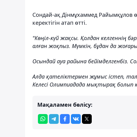
Сондай-ақ Дінмұхаммед Райымқұлов өз
керектігін атап өтті.
"Көңіл-күй жақсы. Қолдан келгеннің бәр
алған жоқпыз. Мүмкін, бұдан да жоғары
Осындай ауа райына бейімделгенбіз. С
Алда қателіктермен жұмыс істеп, талд
Келесі Олимпиадада мықтырақ болып к
Мақаламен бөлісу: