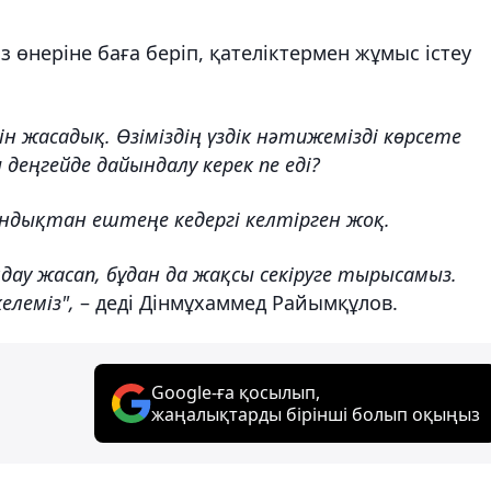
 өнеріне баға беріп, қателіктермен жұмыс істеу
ін жасадық. Өзіміздің үздік нәтижемізді көрсете
 деңгейде дайындалу керек пе еді?
ондықтан ештеңе кедергі келтірген жоқ.
ау жасап, бұдан да жақсы секіруге тырысамыз.
елеміз",
– деді Дінмұхаммед Райымқұлов.
Google-ға қосылып,
жаңалықтарды бірінші болып оқыңыз