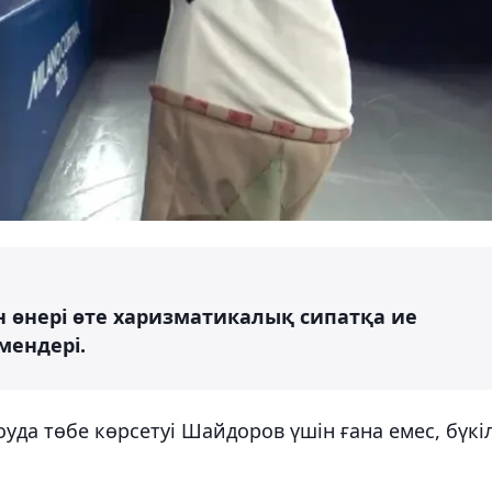
н өнері өте харизматикалық сипатқа ие
мендері.
уда төбе көрсетуі Шайдоров үшін ғана емес, бүкі