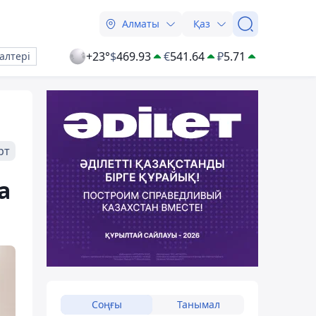
Алматы
Қаз
+23°
$
469.93
€
541.64
₽
5.71
алтері
рт
а
Соңғы
Танымал