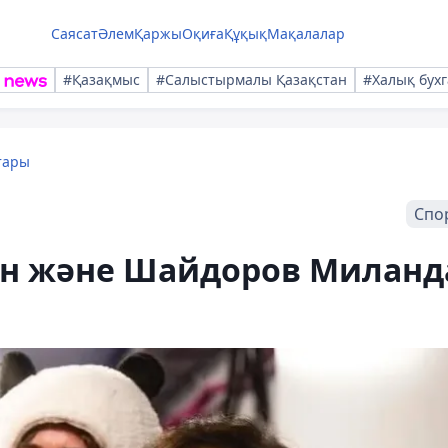
Саясат
Әлем
Қаржы
Оқиға
Құқық
Мақалалар
#Қазақмыс
#Салыстырмалы Қазақстан
#Халық бухг
тары
Спо
ин және Шайдоров Миланд