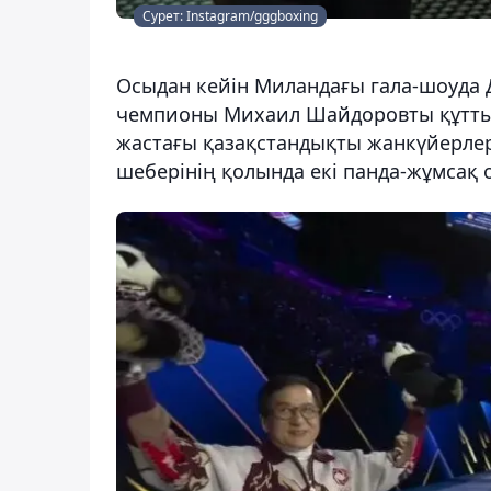
Сурет: Instagram/gggboxing
Осыдан кейін Миландағы гала-шоуда
чемпионы Михаил Шайдоровты құттық
жастағы қазақстандықты жанкүйерлер
шеберінің қолында екі панда-жұмсақ