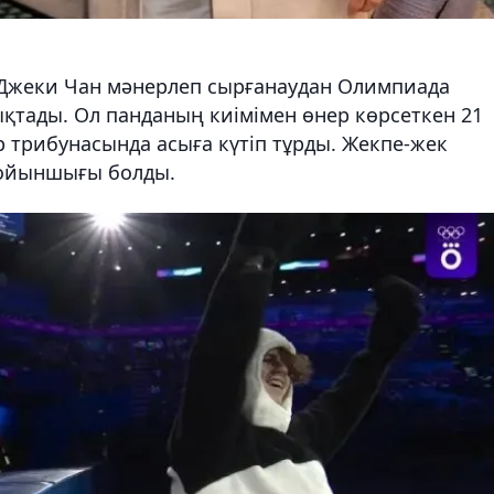
 Джеки Чан мәнерлеп сырғанаудан Олимпиада
тады. Ол панданың киімімен өнер көрсеткен 21
 трибунасында асыға күтіп тұрды. Жекпе-жек
 ойыншығы болды.