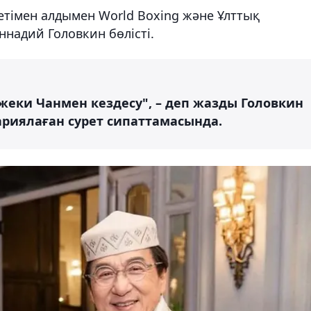
ретімен алдымен World Boxing және Ұлттық
ннадий Головкин бөлісті.
жеки Чанмен кездесу", – деп жазды Головкин
риялаған сурет сипаттамасында.