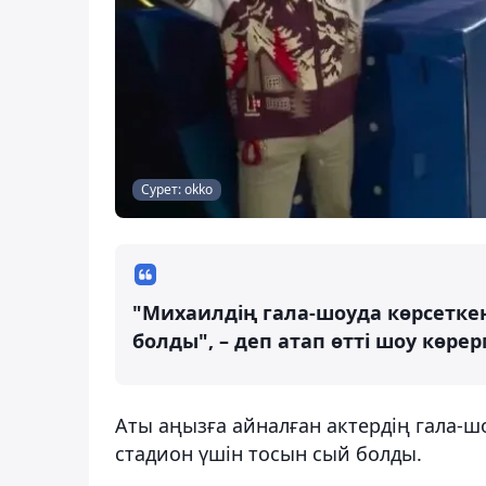
Сурет: okko
"Михаилдің гала-шоуда көрсетке
болды", – деп атап өтті шоу көрер
Аты аңызға айналған актердің гала-шо
стадион үшін тосын сый болды.