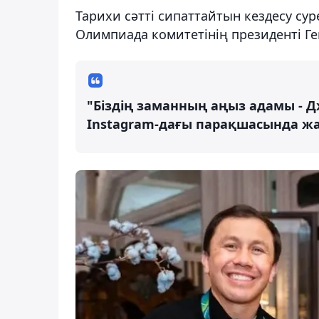
Тарихи сәтті сипаттайтын кездесу су
Олимпиада комитетінің президенті Ге
"Біздің заманның аңыз адамы - Д
Instagram-дағы парақшасында жа