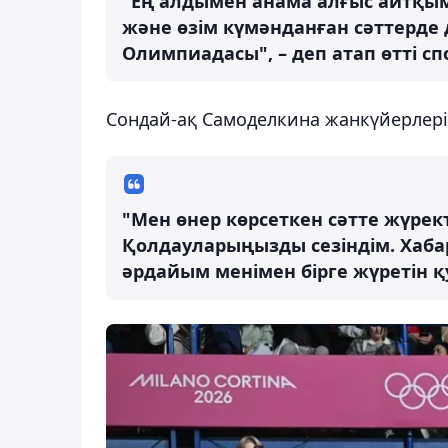
"Ең алдымен анама алғыс айтқым
және өзім күмәнданған сәттерде д
Олимпиадасы", – деп атап өтті с
Сондай-ақ Самоделкина жанкүйерлерін
"Мен өнер көрсеткен сәтте жүрект
Қолдауларыңызды сезіндім. Хаба
әрдайым менімен бірге жүретін қуа