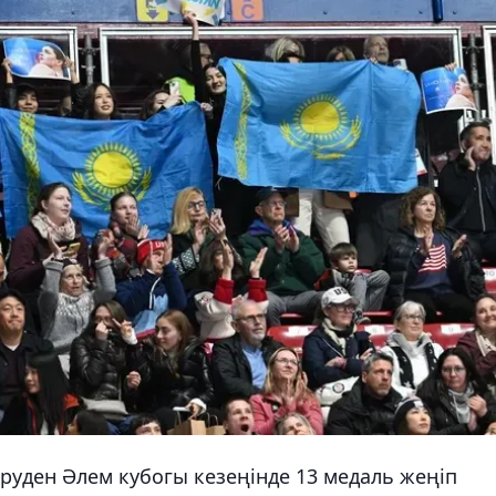
іруден Әлем кубогы кезеңінде 13 медаль жеңіп