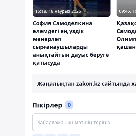
15:18, 18 наурыз 2026
09:45, 
София Самоделкина
Қазақ
әлемдегі ең үздік
Самод
мәнерлеп
Олимп
сырғанаушыларды
қашан 
анықтайтын дауыс беруге
қатысуда
Жаңалықтан zakon.kz сайтында х
Пікірлер
0