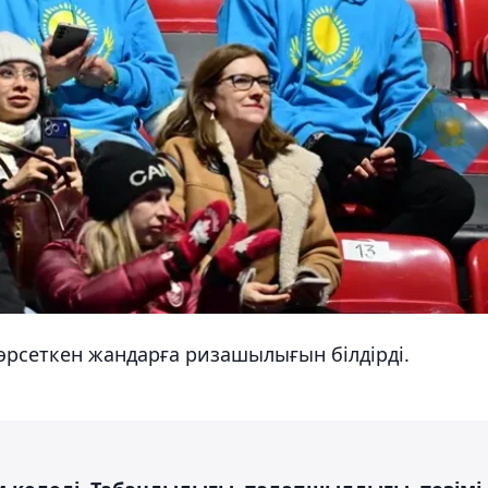
өрсеткен жандарға ризашылығын білдірді.