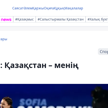
Саясат
Әлем
Қаржы
Оқиға
Құқық
Мақалалар
#Қазақмыс
#Салыстырмалы Қазақстан
#Халық бухг
тары
Спо
 Қазақстан – менің