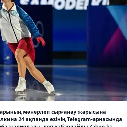
арының мәнерлеп сырғанау жарысына
лкина 24 ақпанда өзінің Telegram-арнасында
зба жариялады, деп хабарлайды Zakon.kz.