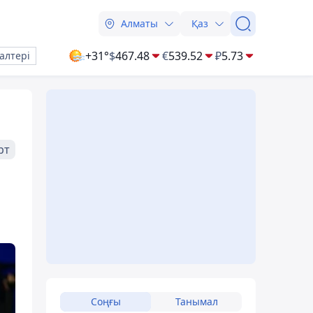
Алматы
Қаз
+31°
$
467.48
€
539.52
₽
5.73
алтері
рт
Соңғы
Танымал