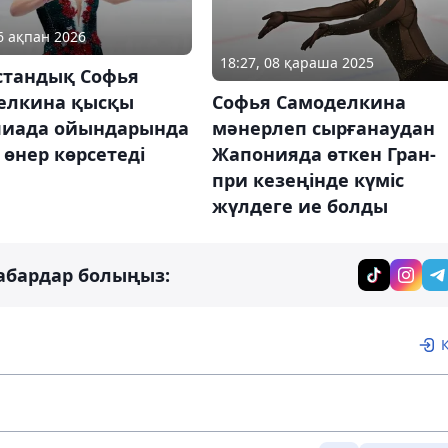
16 ақпан 2026
18:27, 08 қараша 2025
стандық Софья
Софья Самоделкина
елкина қысқы
мәнерлеп сырғанаудан
иада ойындарында
Жапонияда өткен Гран-
өнер көрсетеді
при кезеңінде күміс
жүлдеге ие болды
абардар болыңыз: