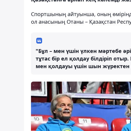
Спортшының айтуынша, оның өмірінде
ол анасының Отаны – Қазақстан Респ
"Бұл – мен үшін үлкен мәртебе әр
тұтас бір ел қолдау білдіріп отыр
мен қолдауы үшін шын жүректен 