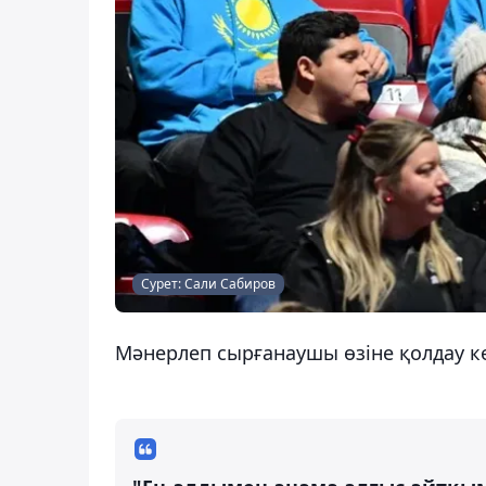
Сурет: Сали Сабиров
Мәнерлеп сырғанаушы өзіне қолдау к