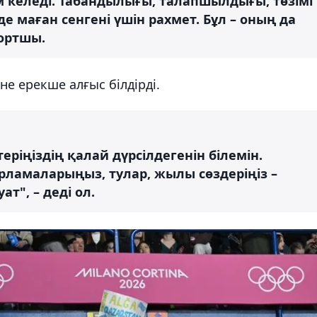
 келеді. Табандылығы, талапшылдығы, төзімі
е маған сенгені үшін рахмет. Бұл – оның да
портшы.
е ерекше алғыс білдірді.
еріңіздің қалай дүрсілдегенін білемін.
рламаларыңыз, тулар, жылы сөздеріңіз –
т", – деді ол.