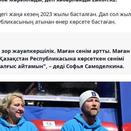
гі жаңа кезең 2023 жылы басталған. Дәл сол жы
убликасының атынан өнер көрсете бастаған.
і зор жауапкершілік. Маған сенім артты. Маған
. Қазақстан Республикасына көрсеткен сенімі
алғыс айтамын", – деді Софья Самоделкина.