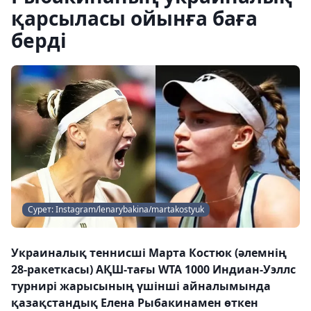
қарсыласы ойынға баға
берді
Сурет: Instagram/lenarybakina/martakostyuk
Украиналық теннисші Марта Костюк (әлемнің
28-ракеткасы) АҚШ-тағы WTA 1000 Индиан‑Уэллс
турнирі жарысының үшінші айналымында
қазақстандық Елена Рыбакинамен өткен