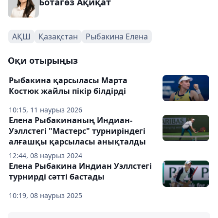
Ботагөз Ақиқат
АҚШ
Қазақстан
Рыбакина Елена
Оқи отырыңыз
Рыбакина қарсыласы Марта
Костюк жайлы пікір білдірді
10:15, 11 наурыз 2026
Елена Рыбакинаның Индиан-
Уэллстегі "Мастерс" турниріндегі
алғашқы қарсыласы анықталды
12:44, 08 наурыз 2024
Елена Рыбакина Индиан Уэллстегі
турнирді сәтті бастады
10:19, 08 наурыз 2025