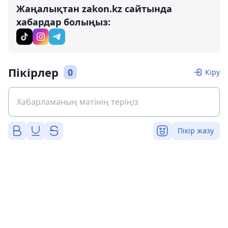
Жаңалықтан zakon.kz сайтында
хабардар болыңыз:
Пікірлер
0
Кіру
Пікір жазу