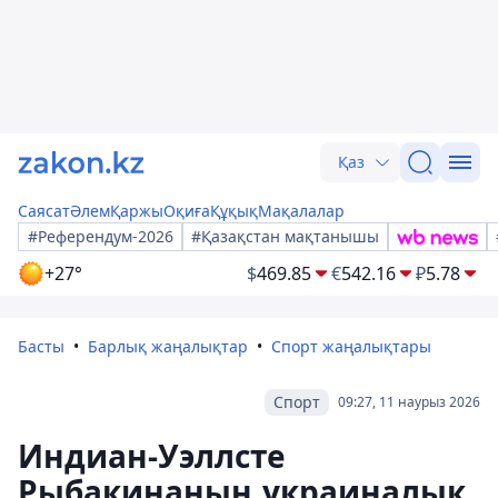
Қаз
Саясат
Әлем
Қаржы
Оқиға
Құқық
Мақалалар
#Референдум-2026
#Қазақстан мақтанышы
+27°
$
469.85
€
542.16
₽
5.78
Басты
Барлық жаңалықтар
Спорт жаңалықтары
Спорт
09:27, 11 наурыз 2026
Индиан-Уэллсте
Рыбакинаның украиналық