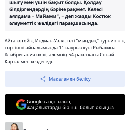
шығу мен үшін бақыт болды. Қолдау
білдіргендердің бәріне рақмет. Келесі
аялдама – Майами", – деп жазды Костюк
әлеуметтік желідегі парақшасында.
Айта кетейік, Индиан-Уэллстегі "мыңдық" турнирінің
төртінші айналымында 11 наурыз күні Рыбакина
Ұлыбритания өкілі, әлемнің 54-ракеткасы Сонай
Карталмен кездеседі.
Мақаламен бөлісу
Google-ға қосылып,
жаңалықтарды бірінші болып оқыңыз