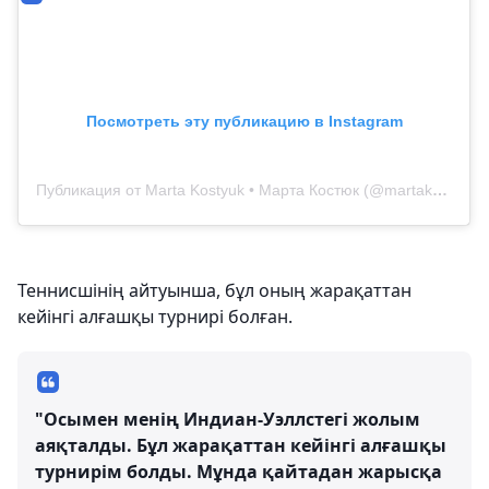
Посмотреть эту публикацию в Instagram
Публикация от Marta Kostyuk • Марта Костюк (@martakostyuk)
Теннисшінің айтуынша, бұл оның жарақаттан
кейінгі алғашқы турнирі болған.
"Осымен менің Индиан-Уэллстегі жолым
аяқталды. Бұл жарақаттан кейінгі алғашқы
турнирім болды. Мұнда қайтадан жарысқа