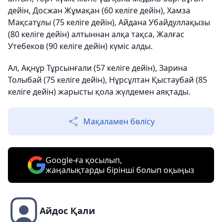
дейін, Досжан Жұмақан (60 келіге дейін), Хамза
Мақсатұлы (75 келіге дейін), Айдана Убайдуллақызы
(80 келіге дейін) алтыннан алқа тақса, Жалғас
Утебеков (90 келіге дейін) күміс алды.
Ал, Ақнұр Тұрсынғали (57 келіге дейін), Зарина
Толыбай (75 келіге дейін), Нұрсұлтан Қыстаубай (85
келіге дейін) жарысты қола жүлдемен аяқтады.
Мақаламен бөлісу
Google-ға қосылып,
жаңалықтарды бірінші болып оқыңыз
Айдос Қали