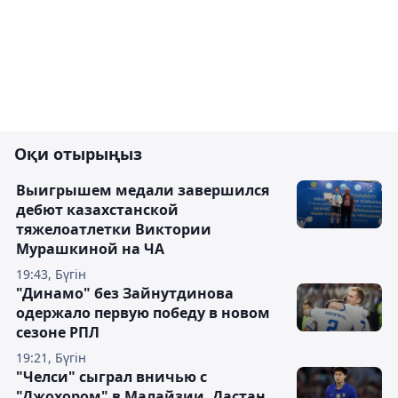
Оқи отырыңыз
Выигрышем медали завершился
дебют казахстанской
тяжелоатлетки Виктории
Мурашкиной на ЧА
19:43, Бүгін
"Динамо" без Зайнутдинова
одержало первую победу в новом
сезоне РПЛ
19:21, Бүгін
"Челси" сыграл вничью с
"Джохором" в Малайзии, Дастан