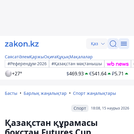
Қаз
Саясат
Әлем
Қаржы
Оқиға
Құқық
Мақалалар
#Референдум-2026
#Қазақстан мақтанышы
+27°
$
469.93
€
541.64
₽
5.71
Басты
Барлық жаңалықтар
Спорт жаңалықтары
Спорт
18:08, 15 наурыз 2026
Қазақстан құрамасы
бокстан Futures Cup