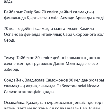
алды.
Бейбарыс Әшірбай 70 келіге дейінгі салмақтың
финалында Қырғызстан өкілі Ахмади Арвазды жеңді.
70 келіге дейінгі салмақта сынға түскен Камила
Оспанова финалда италиялық Сара Скорраноға жол
берді.
Тимур Тайбеков 80 келіге дейінгі салмақтың ақтық
жекпе-жегінде грузиялық Давит Мхитцадзеге есе
жіберді.
Сондай-ақ Владислав Саможонов 90 келіден жоғары
салмақтың ақтық сынында Өзбекстан өкілі Ислам
Салиховтан жеңіліп қалды.
Осылайша, Қазақстан құрамасының еншісінде төрт
алтын, төрт күміс және үш қола медаль бар. Бұған