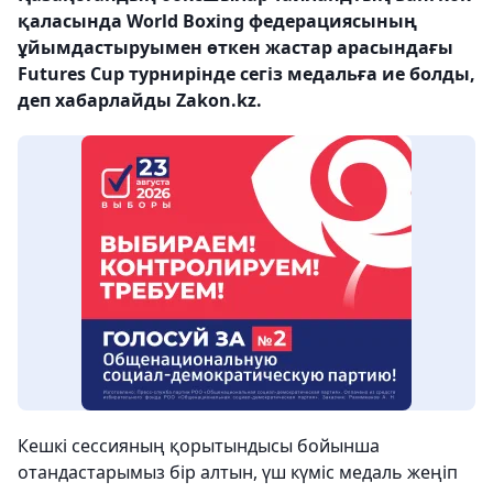
қаласында World Boxing федерациясының
ұйымдастыруымен өткен жастар арасындағы
Futures Cup турнирінде сегіз медальға ие болды,
деп хабарлайды Zakon.kz.
Кешкі сессияның қорытындысы бойынша
отандастарымыз бір алтын, үш күміс медаль жеңіп