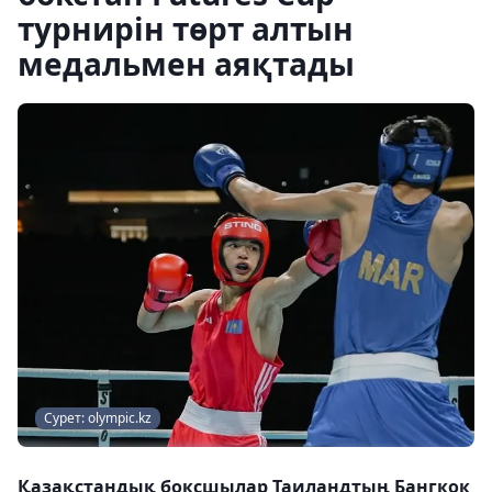
турнирін төрт алтын
медальмен аяқтады
Сурет: olympic.kz
Қазақстандық боксшылар Таиландтың Бангкок