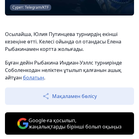
Сурет: Telegram/KTF
Осылайша, Юлия Путинцева турнирдің екінші
кезеңіне өтті. Келесі ойында ол отандасы Елена
Рыбакинамен кортта жолығады.
Бұған дейін Рыбакина Индиан-Уэллс турнирінде
Соболенкодан неліктен ұтылып қалғанын ашық
айтұан
болатын
.
Мақаламен бөлісу
Google-ға қосылып,
жаңалықтарды бірінші болып оқыңыз