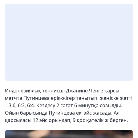
Индонезиялық теннисші Джанине Ченге қарсы
матчта Путинцева ерік-жігер танытып, жеңіске жетті
– 3:6, 6:3, 6:4. Кездесу 2 сағат 6 минутқа созылды.
Ойын барысында Путинцева екі эйс жасады. Ал
қарсыласы 12 эйс орындап, 9 қос қателік жіберген.