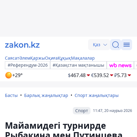
Қаз
Саясат
Әлем
Қаржы
Оқиға
Құқық
Мақалалар
#Референдум-2026
#Қазақстан мақтанышы
+29°
$
467.48
€
539.52
₽
5.73
Басты
Барлық жаңалықтар
Спорт жаңалықтары
Спорт
11:47, 20 наурыз 2026
Майамидегі турнирде
Рыбакина мен Путинцева