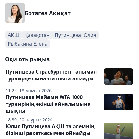
Ботагөз Ақиқат
АҚШ
Қазақстан
Путинцева Юлия
Рыбакина Елена
Оқи отырыңыз
Путинцева Страсбургтегі танымал
турнирде финалға шыға алмады
11:25, 18 мамыр 2026
Путинцева Майами WTA 1000
турнирінің екінші айналымына
шықты
18:30, 20 наурыз 2024
Юлия Путинцева АҚШ-та әлемнің
бірінші ракеткасымен ойнайды